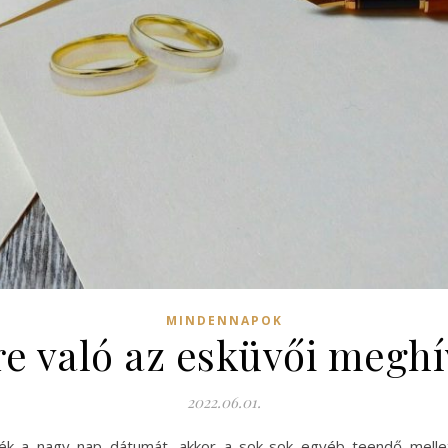
MINDENNAPOK
re való az esküvői meghí
2022.06.01.
ték a nagy nap dátumát, akkor a sok-sok egyéb teendő mellet