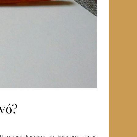
vó?
t az egyik legfontosabb, hogy erre a nagy