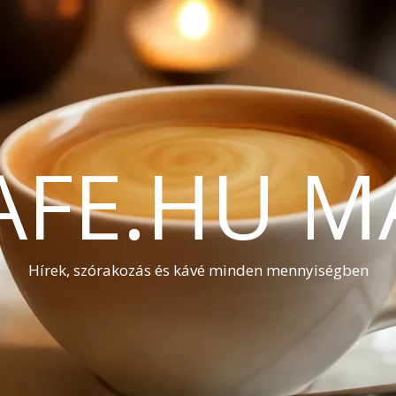
AFE.HU M
Hírek, szórakozás és kávé minden mennyiségben