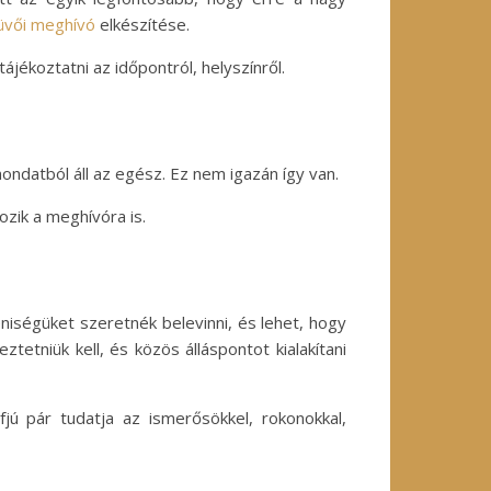
üvői meghívó
elkészítése.
ájékoztatni az időpontról, helyszínről.
ndatból áll az egész. Ez nem igazán így van.
ozik a meghívóra is.
niségüket szeretnék belevinni, és lehet, hogy
tetniük kell, és közös álláspontot kialakítani
ú pár tudatja az ismerősökkel, rokonokkal,