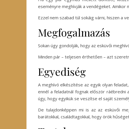
eseményre meghívják a vendégeket. Amikor már
Ezzel nem szabad túl sokáig várni, hiszen a ve
Megfogalmazás
Sokan úgy gondolják, hogy az esküvői meghívó
Minden pár – teljesen érthetően – azt szeretné
Egyediség
A meghívó elkészítése az egyik olyan feladat
ennél a feladatnál fognak először ráébredni a
úgy, hogy egyikük se veszítse el saját személ
De tulajdonképpen mi is az az esküvői meg
barátokkal, családtagokkal, hogy örök hűség