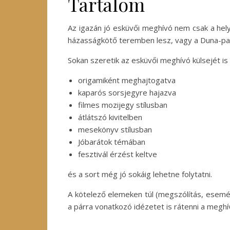
Tartalom
Az igazán jó esküvői meghívó nem csak a hely
házasságkötő teremben lesz, vagy a Duna-parto
Sokan szeretik az esküvői meghívó külsejét is
origamiként meghajtogatva
kaparós sorsjegyre hajazva
filmes mozijegy stílusban
átlátszó kivitelben
mesekönyv stílusban
Jóbarátok témában
fesztivál érzést keltve
és a sort még jó sokáig lehetne folytatni.
A kötelező elemeken túl (megszólítás, esemén
a párra vonatkozó idézetet is rátenni a meghí