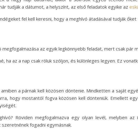
 tudják a dátumot, a helyszínt, az első feladatok egyike az
esk
ndégeket fel kell keresni, hogy a meghívó átadásával tudják őket t
 megfogalmazása az egyik legkönnyebb feladat, mert csak pár mo
, ha az a nap csak róluk szóljon, és különleges legyen. Ez vonatk
, amiben a párnak kell közösen döntenie. Mindketten a saját egyé
rra, hogy mostantól fogva közösen kell dönteniük. Emellett egyez
yiségét.
hívó? Röviden megfogalmazva egy olyan levél, melyben az ifj
et szeretnének fogadni egymásnak.