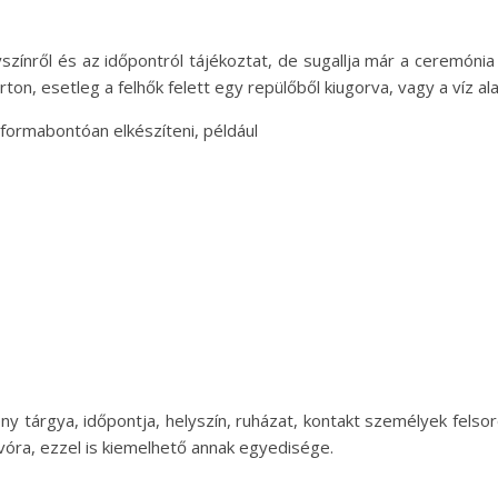
színről és az időpontról tájékoztat, de sugallja már a ceremóni
n, esetleg a felhők felett egy repülőből kiugorva, vagy a víz al
 formabontóan elkészíteni, például
y tárgya, időpontja, helyszín, ruházat, kontakt személyek felsor
vóra, ezzel is kiemelhető annak egyedisége.