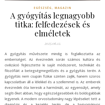
,
EGÉSZSÉG
MAGAZIN
A gyógyítás legnagyobb
titka: felfedezések és
elméletek
2025.06.12.
A gyógyítás művészete mindig is foglalkoztatta az
emberiséget. Az évezredek során számos kultúra és
civilizáció fejlesztette ki saját módszereit, technikáit és
filozófiáit a betegségmegelőzés és a gyógyítás terén. A
gyógyítás nem csupán fizikai szinten zajlik, hanem szoros
kapcsolatban áll a lélekkel és a szellemmel is. Az emberek
évezredek óta keresik a harmóniát, az egyensúlyt, amely
segíti őket abban, hogy egészségesebbek és boldogabbak
legyenek. A modern orvostudomány nagy lépéseket tett a
diagnózis és a kezelés terén, de a hagyományos