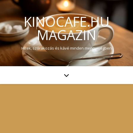
KINOCAFE.HU
MAGAZIN
Hírek, szórakozás és kávé minden mennyiségben