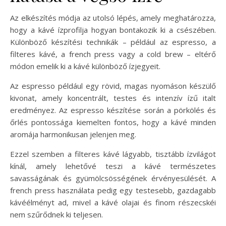
Az elkészítés módja az utolsó lépés, amely meghatározza,
hogy a kávé ízprofilja hogyan bontakozik ki a csészében.
Különböző készítési technikák – például az espresso, a
filteres kávé, a french press vagy a cold brew – eltérő
módon emelik ki a kávé különböző ízjegyeit.
Az espresso például egy rövid, magas nyomáson készülő
kivonat, amely koncentrált, testes és intenzív ízű italt
eredményez. Az espresso készítése során a pörkölés és
őrlés pontossága kiemelten fontos, hogy a kávé minden
aromája harmonikusan jelenjen meg.
Ezzel szemben a filteres kávé lágyabb, tisztább ízvilágot
kínál, amely lehetővé teszi a kávé természetes
savasságának és gyümölcsösségének érvényesülését. A
french press használata pedig egy testesebb, gazdagabb
kávéélményt ad, mivel a kávé olajai és finom részecskéi
nem szűrődnek ki teljesen.