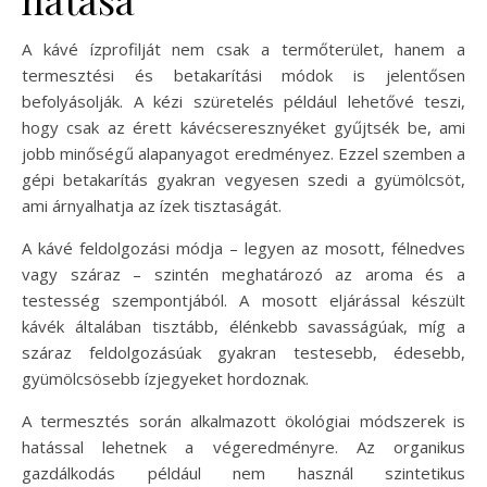
A kávé ízprofilját nem csak a termőterület, hanem a
termesztési és betakarítási módok is jelentősen
befolyásolják. A kézi szüretelés például lehetővé teszi,
hogy csak az érett kávécseresznyéket gyűjtsék be, ami
jobb minőségű alapanyagot eredményez. Ezzel szemben a
gépi betakarítás gyakran vegyesen szedi a gyümölcsöt,
ami árnyalhatja az ízek tisztaságát.
A kávé feldolgozási módja – legyen az mosott, félnedves
vagy száraz – szintén meghatározó az aroma és a
testesség szempontjából. A mosott eljárással készült
kávék általában tisztább, élénkebb savasságúak, míg a
száraz feldolgozásúak gyakran teste­sebb, édesebb,
gyümölcsösebb ízjegyeket hordoznak.
A termesztés során alkalmazott ökológiai módszerek is
hatással lehetnek a végeredményre. Az organikus
gazdálkodás például nem használ szintetikus