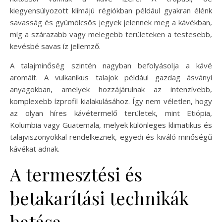
kiegyensúlyozott klímájú régiókban például gyakran élénk
savasság és gyümölcsös jegyek jelennek meg a kávékban,
míg a szárazabb vagy melegebb területeken a testesebb,
kevésbé savas íz jellemző.
A talajminőség szintén nagyban befolyásolja a kávé
aromáit. A vulkanikus talajok például gazdag ásványi
anyagokban, amelyek hozzájárulnak az intenzívebb,
komplexebb ízprofil kialakulásához. Így nem véletlen, hogy
az olyan híres kávétermelő területek, mint Etiópia,
Kolumbia vagy Guatemala, melyek különleges klimatikus és
talajviszonyokkal rendelkeznek, egyedi és kiváló minőségű
kávékat adnak.
A termesztési és
betakarítási technikák
hatása