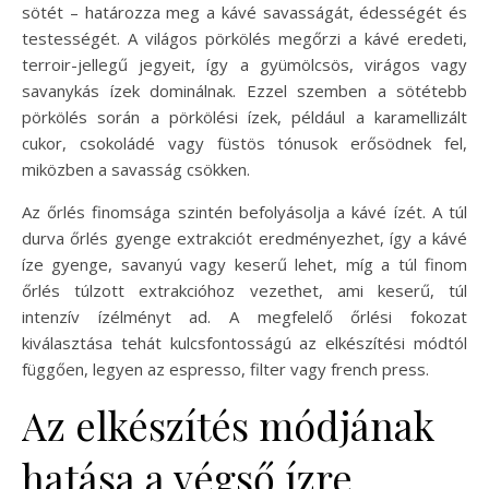
sötét – határozza meg a kávé savasságát, édességét és
testességét. A világos pörkölés megőrzi a kávé eredeti,
terroir-jellegű jegyeit, így a gyümölcsös, virágos vagy
savanykás ízek dominálnak. Ezzel szemben a sötétebb
pörkölés során a pörkölési ízek, például a karamellizált
cukor, csokoládé vagy füstös tónusok erősödnek fel,
miközben a savasság csökken.
Az őrlés finomsága szintén befolyásolja a kávé ízét. A túl
durva őrlés gyenge extrakciót eredményezhet, így a kávé
íze gyenge, savanyú vagy keserű lehet, míg a túl finom
őrlés túlzott extrakcióhoz vezethet, ami keserű, túl
intenzív ízélményt ad. A megfelelő őrlési fokozat
kiválasztása tehát kulcsfontosságú az elkészítési módtól
függően, legyen az espresso, filter vagy french press.
Az elkészítés módjának
hatása a végső ízre