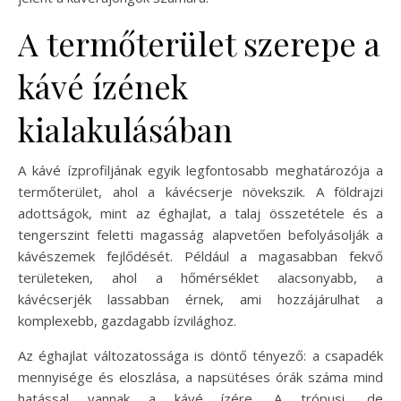
A termőterület szerepe a
kávé ízének
kialakulásában
A kávé ízprofiljának egyik legfontosabb meghatározója a
termőterület, ahol a kávécserje növekszik. A földrajzi
adottságok, mint az éghajlat, a talaj összetétele és a
tengerszint feletti magasság alapvetően befolyásolják a
kávészemek fejlődését. Például a magasabban fekvő
területeken, ahol a hőmérséklet alacsonyabb, a
kávécserjék lassabban érnek, ami hozzájárulhat a
komplexebb, gazdagabb ízvilághoz.
Az éghajlat változatossága is döntő tényező: a csapadék
mennyisége és eloszlása, a napsütéses órák száma mind
hatással vannak a kávé ízére. A trópusi, de