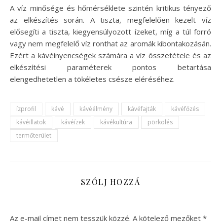
A víz minősége és hőmérséklete szintén kritikus tényező
az elkészítés során. A tiszta, megfelelően kezelt víz
elősegíti a tiszta, kiegyensúlyozott ízeket, míg a túl forró
vagy nem megfelelő víz ronthat az aromák kibontakozásán.
Ezért a kávéínyencségek számára a víz összetétele és az
elkészítési paraméterek pontos betartása
elengedhetetlen a tökéletes csésze eléréséhez.
ízprofil
kávé
kávéélmény
kávéfajták
kávéfőzés
kávéillatok
kávéízek
kávékultúra
pörkölés
termőterület
SZÓLJ HOZZÁ
Az e-mail címet nem tesszük közzé.
A kötelező mezőket
*