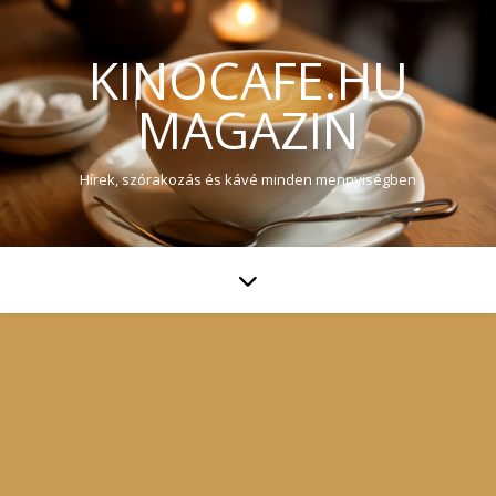
KINOCAFE.HU
MAGAZIN
Hírek, szórakozás és kávé minden mennyiségben