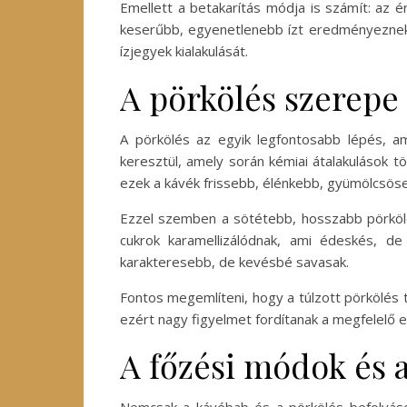
Emellett a betakarítás módja is számít: az
keserűbb, egyenetlenebb ízt eredményeznek. 
ízjegyek kialakulását.
A pörkölés szerepe 
A pörkölés az egyik legfontosabb lépés, a
keresztül, amely során kémiai átalakulások t
ezek a kávék frissebb, élénkebb, gyümölcsöse
Ezzel szemben a sötétebb, hosszabb pörkölés
cukrok karamellizálódnak, ami édeskés, d
karakteresebb, de kevésbé savasak.
Fontos megemlíteni, hogy a túlzott pörkölés
ezért nagy figyelmet fordítanak a megfelelő 
A főzési módok és a