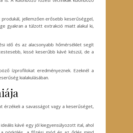
 is. A különböző főzési technikák különböző
et produkál, jellemzően erősebb keserűséggel,
gyakran a túlzott extrakció miatt alakul ki,
ési idő és az alacsonyabb hőmérséklet segít
testesebb, kissé keserűbb kávé készül, de a
böző ízprofilokat eredményeznek. Ezeknél a
eserűség kialakulásában.
iája
nt érzékeli a savasságot vagy a keserűséget,
eális kávé egy jól kiegyensúlyozott ital, ahol
, a pörkölés, a főzési mód és az őrlés mind