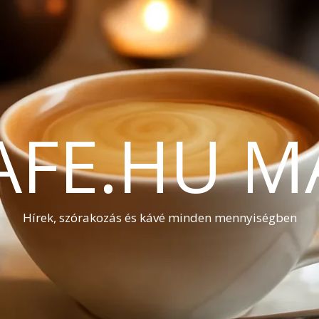
AFE.HU M
Hírek, szórakozás és kávé minden mennyiségben