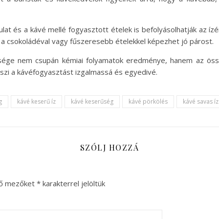
ulat és a kávé mellé fogyasztott ételek is befolyásolhatják az íz
 csokoládéval vagy fűszeresebb ételekkel képezhet jó párost.
sége nem csupán kémiai folyamatok eredménye, hanem az össz
zi a kávéfogyasztást izgalmassá és egyedivé.
g
kávé keserű íz
kávé keserűség
kávé pörkölés
kávé savas íz
SZÓLJ HOZZÁ
ző mezőket
*
karakterrel jelöltük