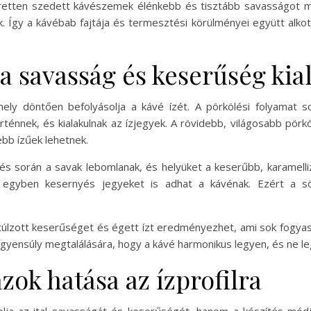
 éretten szedett kávészemek élénkebb és tisztább savasságot m
Így a kávébab fajtája és termesztési körülményei együtt alko
a savasság és keserűség ki
mely döntően befolyásolja a kávé ízét. A pörkölési folyamat
örténnek, és kialakulnak az ízjegyek. A rövidebb, világosabb pör
bb ízűek lehetnek.
 során a savak lebomlanak, és helyüket a keserűbb, karamellizál
e egyben kesernyés jegyeket is adhat a kávénak. Ezért a söt
 túlzott keserűséget és égett ízt eredményezhet, ami sok fogya
egyensúly megtalálására, hogy a kávé harmonikus legyen, és ne le
zok hatása az ízprofilra