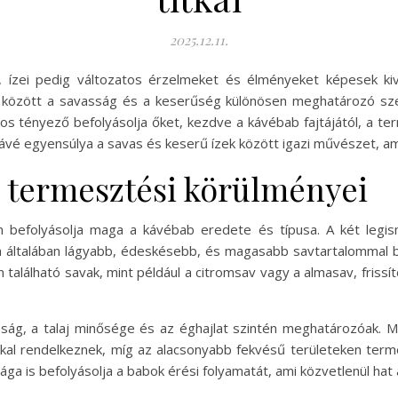
2025.12.11.
, ízei pedig változatos érzelmeket és élményeket képesek kivá
i között a savasság és a keserűség különösen meghatározó sz
 tényező befolyásolja őket, kezdve a kávébab fajtájától, a t
kávé egyensúlya a savas és keserű ízek között igazi művészet, am
s termesztési körülményei
befolyásolja maga a kávébab eredete és típusa. A két legis
bica általában lágyabb, édeskésebb, és magasabb savtartalommal
található savak, mint például a citromsav vagy a almasav, friss
ság, a talaj minősége és az éghajlat szintén meghatározóak.
al rendelkeznek, míg az alacsonyabb fekvésű területeken ter
ga is befolyásolja a babok érési folyamatát, ami közvetlenül hat a