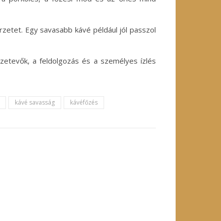
érzetet. Egy savasabb kávé például jól passzol
etevők, a feldolgozás és a személyes ízlés
kávé savasság
kávéfőzés