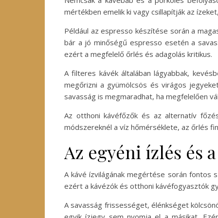
Nemcsak a kávébab és a pörkölés befolyásol
mértékben emelik ki vagy csillapítják az ízek
Például az espresso készítése során a magas 
bár a jó minőségű espresso esetén a savassá
ezért a megfelelő őrlés és adagolás kritikus.
A filteres kávék általában lágyabbak, kevé
megőrizni a gyümölcsös és virágos jegyeket
savasság is megmaradhat, ha megfelelően vál
Az otthoni kávéfőzők és az alternatív főz
módszereknél a víz hőmérséklete, az őrlés fi
Az egyéni ízlés és 
A kávé ízvilágának megértése során fontos s
ezért a kávézók és otthoni kávéfogyasztók gy
A savasság frissességet, élénkséget kölcsönöz
egyik ízjegy sem nyomja el a másikat. Ezér