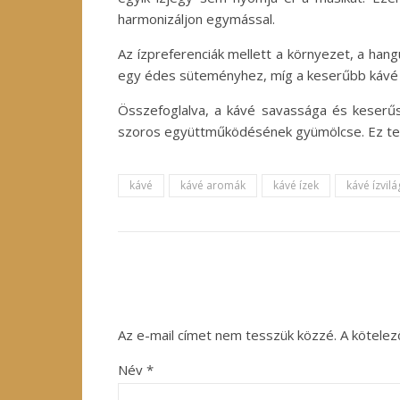
harmonizáljon egymással.
Az ízpreferenciák mellett a környezet, a hang
egy édes süteményhez, míg a keserűbb kávé a
Összefoglalva, a kávé savassága és keserű
szoros együttműködésének gyümölcse. Ez tes
kávé
kávé aromák
kávé ízek
kávé ízvilá
Az e-mail címet nem tesszük közzé.
A kötele
Név
*