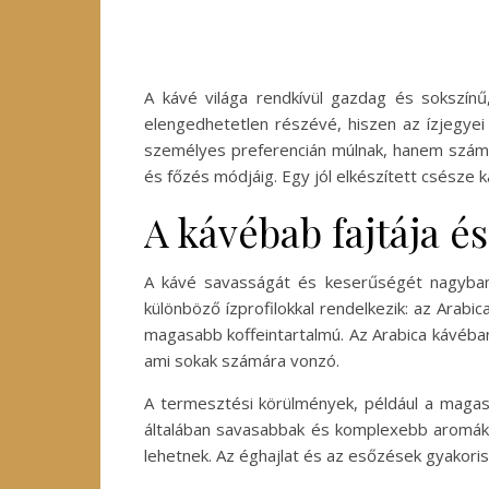
A kávé világa rendkívül gazdag és sokszínű
elengedhetetlen részévé, hiszen az ízjegye
személyes preferencián múlnak, hanem számos
és főzés módjáig. Egy jól elkészített csésze 
A kávébab fajtája é
A kávé savasságát és keserűségét nagyban 
különböző ízprofilokkal rendelkezik: az Ara
magasabb koffeintartalmú. Az Arabica kávéban 
ami sokak számára vonzó.
A termesztési körülmények, például a magas
általában savasabbak és komplexebb aromákk
lehetnek. Az éghajlat és az esőzések gyakorisá