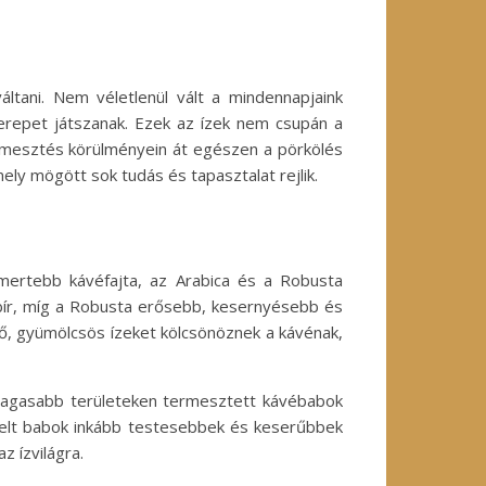
ltani. Nem véletlenül vált a mindennapjaink
erepet játszanak. Ezek az ízek nem csupán a
ermesztés körülményein át egészen a pörkölés
ely mögött sok tudás és tapasztalat rejlik.
mertebb kávéfajta, az Arabica és a Robusta
 bír, míg a Robusta erősebb, kesernyésebb és
ítő, gyümölcsös ízeket kölcsönöznek a kávénak,
 Magasabb területeken termesztett kávébabok
melt babok inkább testesebbek és keserűbbek
z ízvilágra.