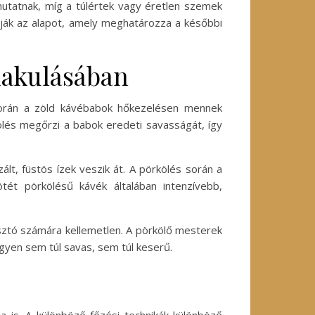
utatnak, míg a túlértek vagy éretlen szemek
tják az alapot, amely meghatározza a későbbi
alakulásában
 során a zöld kávébabok hőkezelésen mennek
kölés megőrzi a babok eredeti savasságát, így
t, füstös ízek veszik át. A pörkölés során a
ét pörkölésű kávék általában intenzívebb,
sztó számára kellemetlen. A pörkölő mesterek
gyen sem túl savas, sem túl keserű.