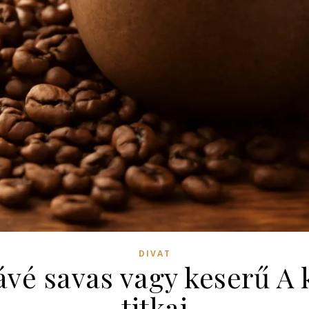
DIVAT
kávé savas vagy keserű A 
titkai