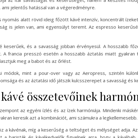
ja az ital savasságát és keserűségét, hanem a készítés módja
et, ami jelentős hatással van a végeredményre.
nyomás alatt rövid ideig főzött kávé intenzív, koncentrált ízek
g is jelen van, ami egyensúlyt teremt. Az espresso keserűsége 
sbé keserűek, és a savasság jobban érvényesül. A hosszabb főz
. A francia presszó esetén a hosszabb áztatás miatt gyakran 
asztjuk meg a babot és az őrlést.
ési módok, mint a pour-over vagy az Aeropress, szintén külön
nomsága és az áztatási idő játszik kulcsszerepet a savasság és k
a kávé összetevőinek harmón
zempont az egyéni ízlés és az ízek harmóniája. Mindenki máské
akran keresik azt a kombinációt, ami számukra a legkellemesebb.
 a kávénak, míg a keserűség a teltséget és mélységet adja. Az id
t a baristák és kávékedvelők figyelnek arra, hogy a kávébab