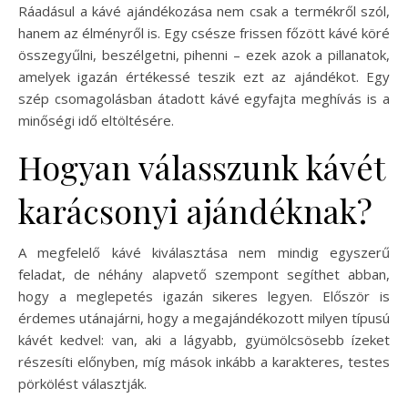
Ráadásul a kávé ajándékozása nem csak a termékről szól,
hanem az élményről is. Egy csésze frissen főzött kávé köré
összegyűlni, beszélgetni, pihenni – ezek azok a pillanatok,
amelyek igazán értékessé teszik ezt az ajándékot. Egy
szép csomagolásban átadott kávé egyfajta meghívás is a
minőségi idő eltöltésére.
Hogyan válasszunk kávét
karácsonyi ajándéknak?
A megfelelő kávé kiválasztása nem mindig egyszerű
feladat, de néhány alapvető szempont segíthet abban,
hogy a meglepetés igazán sikeres legyen. Először is
érdemes utánajárni, hogy a megajándékozott milyen típusú
kávét kedvel: van, aki a lágyabb, gyümölcsösebb ízeket
részesíti előnyben, míg mások inkább a karakteres, testes
pörkölést választják.