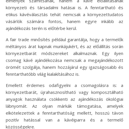
élmények számítsanak, hanem a kávé előállításának
környezeti és társadalmi hatásai is. A fenntartható és
etikus kávéválasztás tehát nemcsak a környezettudatos
vásárlók számára fontos, hanem egyre inkább az
ajándékozás terén is előtérbe kerül.
A fair trade minősítés például garantálja, hogy a termelők
méltányos árat kapnak munkájukért, és az előállítás során
környezetbarát módszereket alkalmaznak. Egy ilyen
csomag kávé ajándékozása nemcsak a megajándékozott
örömét szolgálja, hanem hozzájárul egy igazságosabb és
fenntarthatóbb világ kialakításához is.
Emellett érdemes odafigyelni a csomagolásra is: a
környezetbarát, újrahasznosítható vagy komposztálható
anyagok használata csökkenti az ajándékozás ökológiai
lábnyomát. Az olyan márkák támogatása, amelyek
elkötelezettek a fenntarthatóság mellett, hosszú távon
pozitív hatással van a kávéiparra és a termelő
közösségekre.