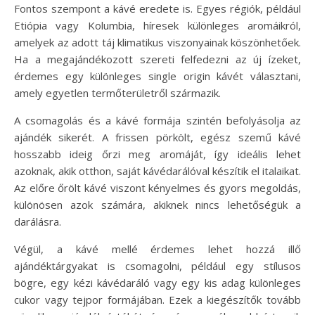
Fontos szempont a kávé eredete is. Egyes régiók, például
Etiópia vagy Kolumbia, híresek különleges aromáikról,
amelyek az adott táj klimatikus viszonyainak köszönhetőek.
Ha a megajándékozott szereti felfedezni az új ízeket,
érdemes egy különleges single origin kávét választani,
amely egyetlen termőterületről származik.
A csomagolás és a kávé formája szintén befolyásolja az
ajándék sikerét. A frissen pörkölt, egész szemű kávé
hosszabb ideig őrzi meg aromáját, így ideális lehet
azoknak, akik otthon, saját kávédarálóval készítik el italaikat.
Az előre őrölt kávé viszont kényelmes és gyors megoldás,
különösen azok számára, akiknek nincs lehetőségük a
darálásra.
Végül, a kávé mellé érdemes lehet hozzá illő
ajándéktárgyakat is csomagolni, például egy stílusos
bögre, egy kézi kávédaráló vagy egy kis adag különleges
cukor vagy tejpor formájában. Ezek a kiegészítők tovább