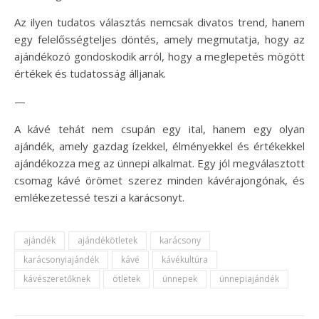
Az ilyen tudatos választás nemcsak divatos trend, hanem
egy felelősségteljes döntés, amely megmutatja, hogy az
ajándékozó gondoskodik arról, hogy a meglepetés mögött
értékek és tudatosság álljanak.
—
A kávé tehát nem csupán egy ital, hanem egy olyan
ajándék, amely gazdag ízekkel, élményekkel és értékekkel
ajándékozza meg az ünnepi alkalmat. Egy jól megválasztott
csomag kávé örömet szerez minden kávérajongónak, és
emlékezetessé teszi a karácsonyt.
ajándék
ajándékötletek
karácsony
karácsonyiajándék
kávé
kávékultúra
kávészeretőknek
ötletek
ünnepek
ünnepiajándék