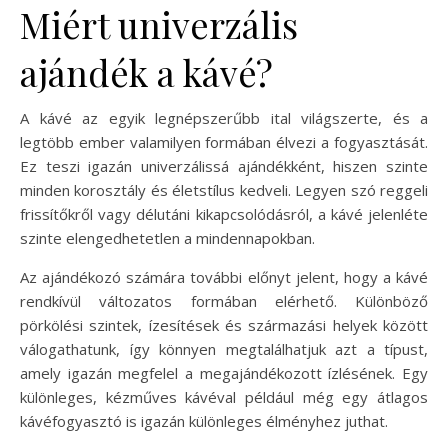
Miért univerzális
ajándék a kávé?
A kávé az egyik legnépszerűbb ital világszerte, és a
legtöbb ember valamilyen formában élvezi a fogyasztását.
Ez teszi igazán univerzálissá ajándékként, hiszen szinte
minden korosztály és életstílus kedveli. Legyen szó reggeli
frissítőkről vagy délutáni kikapcsolódásról, a kávé jelenléte
szinte elengedhetetlen a mindennapokban.
Az ajándékozó számára további előnyt jelent, hogy a kávé
rendkívül változatos formában elérhető. Különböző
pörkölési szintek, ízesítések és származási helyek között
válogathatunk, így könnyen megtalálhatjuk azt a típust,
amely igazán megfelel a megajándékozott ízlésének. Egy
különleges, kézműves kávéval például még egy átlagos
kávéfogyasztó is igazán különleges élményhez juthat.