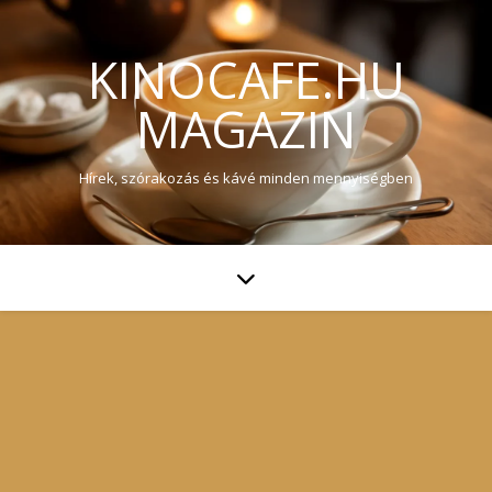
KINOCAFE.HU
MAGAZIN
Hírek, szórakozás és kávé minden mennyiségben