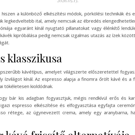
2026.05.13.
 hiszen a különböző elkészítési módok, pörkölési technikák és e
ik legkedveltebb ital, amely nemcsak az ébredés elengedhetetle
niája egyaránt kínál nyugtató pillanatokat vagy élénkítő lendü
e kávék kipróbálása pedig nemcsak izgalmas utazás az ízek közö
ágát.
s klasszikusa
zerűbb kávétípus, amelyet világszerte előszeretettel fogyasztan
 ízvilágot kínál. Az espresso alapja a finomra őrölt kávé és a f
i tökéletesen kioldódnak.
ogy bár kis adagban fogyasztjuk, mégis rendkívül erős és kar
Az igazi espresso elkészítése és elfogyasztása egyfajta ceremó
esso rétege, az úgynevezett crema, amely egy aranybarna, ha