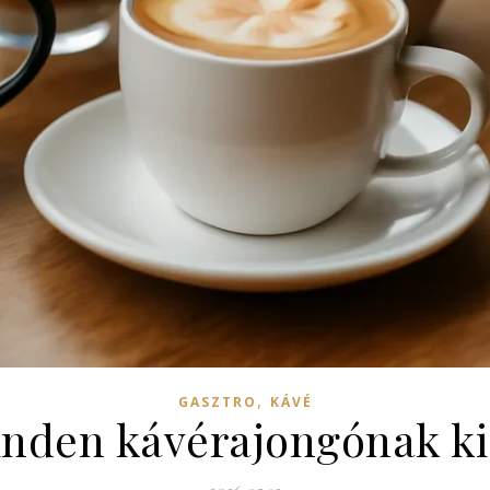
,
GASZTRO
KÁVÉ
inden kávérajongónak ki 