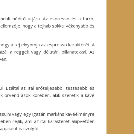
indult hódító útjára. Az espresso és a forró,
 jellemzője, hogy a tejhab sokkal vékonyabb és
 hogy a tej elnyomja az espresso karakterét. A
ál a reggeli vagy délutáni pillanatokkal. Az
yen.
. Ezáltal az ital erőteljesebb, testesebb és
k örvend azok körében, akik szeretik a kávé
frissülni vagy egy igazán markáns kávéélményre
en rejlik, ami az ital karakterét alapvetően
pjaként is szolgál.