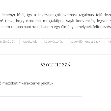
élményt kínál, így a kávérajongók számára izgalmas felfedezés
é teszi, hogy mindenki megtalálja a saját kedvencét, legyen 
ézás nem csupán napi rutin, hanem egy élmény, amelynek felfedezé
ávéimádók
kávéitalok
kávékóstolás
kávékülönlegességek
ká
SZÓLJ HOZZÁ
ző mezőket
*
karakterrel jelöltük