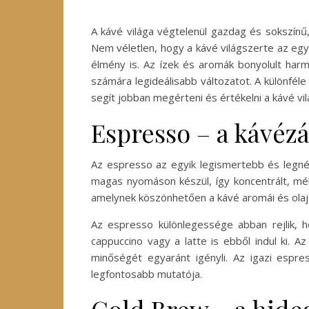
A kávé világa végtelenül gazdag és sokszínű,
Nem véletlen, hogy a kávé világszerte az egy
élmény is. Az ízek és aromák bonyolult harmó
számára legideálisabb változatot. A különfél
segít jobban megérteni és értékelni a kávé vil
Espresso – a kávézá
Az espresso az egyik legismertebb és legnéps
magas nyomáson készül, így koncentrált, mély
amelynek köszönhetően a kávé aromái és olaja
Az espresso különlegessége abban rejlik, h
cappuccino vagy a latte is ebből indul ki. 
minőségét egyaránt igényli. Az igazi espr
legfontosabb mutatója.