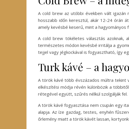
Cold Brew – a hideg
A cold brew az utóbbi években vált igazán 
hosszabb időn keresztül, akár 12-24 órán át
amely kevésbé keserű, mint a hagyományos f
A cold brew tökéletes választás azoknak, a
természetes módon kevésbé irritálja a gyomrot
tejjel vagy jégkockával is fogyasztható, így eg
Turk kávé – a hag
A török kávé több évszázados múltra tekint v
elkészítési módja révén különbözik a többitől
rétegével együtt, szűrés nélkül szolgálják fel.
A török kávé fogyasztása nem csupán egy ital
alapja. Az íze gazdag, testes, enyhén fűsze
őrlemény miatt a török kávét lassan, kortyonk