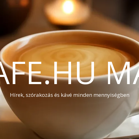
AFE.HU M
Hírek, szórakozás és kávé minden mennyiségben