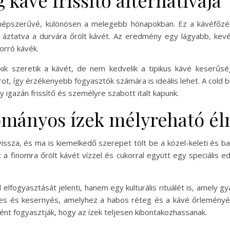
 kávé frissítő alternatívája
népszerűvé, különösen a melegebb hónapokban. Ez a kávéfőzés
 áztatva a durvára őrölt kávét. Az eredmény egy lágyabb, kevé
orró kávék.
kik szeretik a kávét, de nem kedvelik a tipikus kávé keserűs
, így érzékenyebb fogyasztók számára is ideális lehet. A cold br
y igazán frissítő és személyre szabott italt kapunk.
yományos ízek mélyreható é
issza, és ma is kiemelkedő szerepet tölt be a közel-keleti és ba
: a finomra őrölt kávét vízzel és cukorral együtt egy speciális 
 elfogyasztását jelenti, hanem egy kulturális rituálét is, amely
res és kesernyés, amelyhez a habos réteg és a kávé őrleményén
ént fogyasztják, hogy az ízek teljesen kibontakozhassanak.