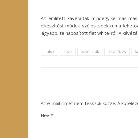
—
Az említett kávéfajták mindegyike más-más 
elkészítési módok széles spektruma lehetőv
lágyabb, tejhabosított flat white-ról. A káv
italok
kávé
kávéfajták
kávéfőzés
k
Az e-mail címet nem tesszük közzé.
A kötele
Név
*