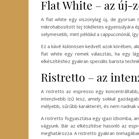
Flat White – az új-
A flat white egy viszonylag új, de gyorsan n
mikrohabosított tej tökéletes egyensúlyára ép
selymesebb, mint például a cappuccinónál, így
Ez a kávé különösen kedvelt azok körében, aki
flat white egy remek választás, ha egy lágy
elkészítéshez gyakran speciális barista techn
Ristretto – az inte
A ristretto az espresso egy koncentráltabb,
intenzívebb ízű lesz, amely sokkal gazdaga
mélyebb, sűrűbb karakterét, és nem riadnak v
A ristretto fogyasztása egy igazi ízbomba, am
vágyunk. Bár az elkészítése hasonló az espr
meghatározza. A ristretto gyakran önmagában,