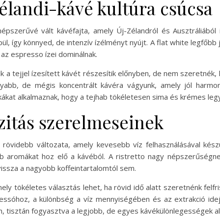
zélandi-kávé kultúra csúcsa
épszerűvé vált kávéfajta, amely Új-Zélandról és Ausztráliából 
ül, így könnyed, de intenzív ízélményt nyújt. A flat white legfőbb
 az espresso ízei dominálnak.
k a tejjel ízesített kávét részesítik előnyben, de nem szeretnék,
abb, de mégis koncentrált kávéra vágyunk, amely jól harmoniz
ikákat alkalmaznak, hogy a tejhab tökéletesen sima és krémes leg
nzitás szerelmeseinek
 rövidebb változata, amely kevesebb víz felhasználásával készül
bb aromákat hoz elő a kávéból. A ristretto nagy népszerűségne
issza a nagyobb koffeintartalomtól sem.
ely tökéletes választás lehet, ha rövid idő alatt szeretnénk fel
essóhoz, a különbség a víz mennyiségében és az extrakció idejéb
 tisztán fogyasztva a legjobb, de egyes kávékülönlegességek ala