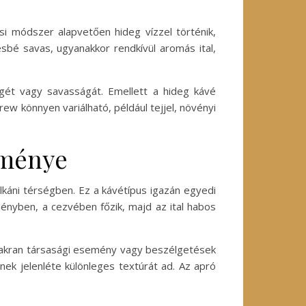
i módszer alapvetően hideg vízzel történik,
sbé savas, ugyanakkor rendkívül aromás ital,
égét vagy savasságát. Emellett a hideg kávé
ew könnyen variálható, például tejjel, növényi
lménye
lkáni térségben. Ez a kávétípus igazán egyedi
edényben, a cezvében főzik, majd az ital habos
 gyakran társasági esemény vagy beszélgetések
ek jelenléte különleges textúrát ad. Az apró