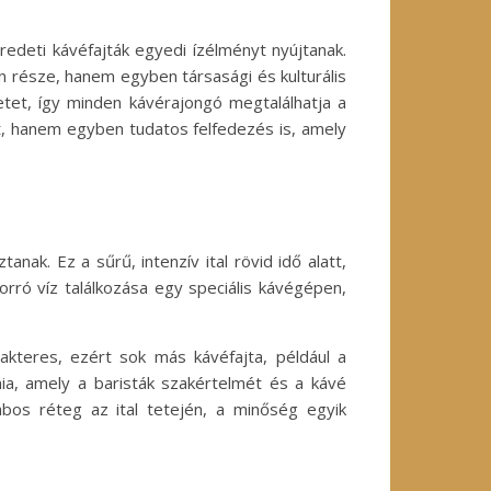
redeti kávéfajták egyedi ízélményt nyújtanak.
n része, hanem egyben társasági és kulturális
letet, így minden kávérajongó megtalálhatja a
tt, hanem egyben tudatos felfedezés is, amely
ak. Ez a sűrű, intenzív ital rövid idő alatt,
orró víz találkozása egy speciális kávégépen,
akteres, ezért sok más kávéfajta, például a
nia, amely a baristák szakértelmét és a kávé
bos réteg az ital tetején, a minőség egyik