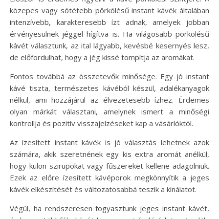
közepes vagy sötétebb pörkölésű instant kávék általában
intenzívebb, karakteresebb ízt adnak, amelyek jobban
érvényesülnek jéggel hígítva is. Ha világosabb pörkölésű
kávét választunk, az ital lágyabb, kevésbé kesernyés lesz,
de előfordulhat, hogy a jég kissé tompítja az aromákat.
Fontos továbbá az összetevők minősége. Egy jó instant
kávé tiszta, természetes kávéból készül, adalékanyagok
nélkül, ami hozzájárul az élvezetesebb ízhez. Érdemes
olyan márkát választani, amelynek ismert a minőségi
kontrollja és pozitív visszajelzéseket kap a vásárlóktól.
Az ízesített instant kávék is jó választás lehetnek azok
számára, akik szeretnének egy kis extra aromát anélkül,
hogy külön szirupokat vagy fűszereket kellene adagolniuk.
Ezek az előre ízesített kávéporok megkönnyítik a jeges
kávék elkészítését és változatosabbá teszik a kínálatot.
Végül, ha rendszeresen fogyasztunk jeges instant kávét,