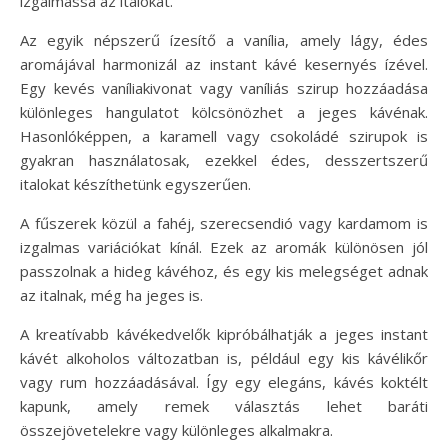
izgalmassá az italokat.
Az egyik népszerű ízesítő a vanília, amely lágy, édes
aromájával harmonizál az instant kávé kesernyés ízével.
Egy kevés vaníliakivonat vagy vaníliás szirup hozzáadása
különleges hangulatot kölcsönözhet a jeges kávénak.
Hasonlóképpen, a karamell vagy csokoládé szirupok is
gyakran használatosak, ezekkel édes, desszertszerű
italokat készíthetünk egyszerűen.
A fűszerek közül a fahéj, szerecsendió vagy kardamom is
izgalmas variációkat kínál. Ezek az aromák különösen jól
passzolnak a hideg kávéhoz, és egy kis melegséget adnak
az italnak, még ha jeges is.
A kreatívabb kávékedvelők kipróbálhatják a jeges instant
kávét alkoholos változatban is, például egy kis kávélikőr
vagy rum hozzáadásával. Így egy elegáns, kávés koktélt
kapunk, amely remek választás lehet baráti
összejövetelekre vagy különleges alkalmakra.