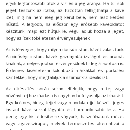
egyik legfontosabb titok a víz és a jég aránya. Ha túl sok
jeget teszünk az italba, az túlzottan felhígíthatja a kávé
ízét, míg ha nem elég jég kerül bele, nem lesz kellően
hűsítő. A legjobb, ha először egy erősebb kávéoldatot
készítünk, majd ezt hűtjük le, végül adjuk hozzá a jeget,
hogy az ízek tökéletesen érvényesüljenek.
Az is lényeges, hogy milyen típusú instant kávét választunk.
A minőségi instant kávék gazdagabb ízvilágot és aromát
kínálnak, amelyek jobban érvényesülnek hideg állapotban is.
Érdemes kísérletezni különböző márkákkal és pörkölési
szintekkel, hogy megtaláljuk a számunkra ideális ízt.
Az elkészítés során sokan elfelejtik, hogy a tej vagy
növényi tej hozzáadása is nagyban befolyásolja az ízhatást.
Egy krémes, hideg tejjel vagy mandulatejjel készült jeges
instant kávé sokkal lágyabb és harmonikusabb lesz. Ha
pedig egy kis édesítésre vágyunk, használhatunk mézet
vagy agavészirupot, melyek természetes alternatívái a