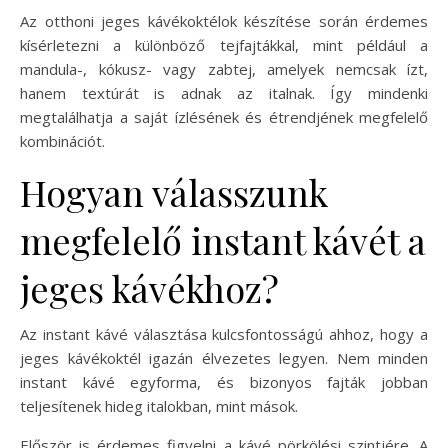
Az otthoni jeges kávékoktélok készítése során érdemes
kísérletezni a különböző tejfajtákkal, mint például a
mandula-, kókusz- vagy zabtej, amelyek nemcsak ízt,
hanem textúrát is adnak az italnak. Így mindenki
megtalálhatja a saját ízlésének és étrendjének megfelelő
kombinációt.
Hogyan válasszunk
megfelelő instant kávét a
jeges kávékhoz?
Az instant kávé választása kulcsfontosságú ahhoz, hogy a
jeges kávékoktél igazán élvezetes legyen. Nem minden
instant kávé egyforma, és bizonyos fajták jobban
teljesítenek hideg italokban, mint mások.
Először is érdemes figyelni a kávé pörkölési szintjére. A