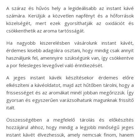
A száraz és hűvös hely a legideálisabb az instant kávé
számára. Kerüljük a közvetlen napfényt és a hőforrások
közelségét, mert ezek gyorsíthatják az oxidációt és
csökkenthetik az aroma tartósságát.
Ha nagyobb kiszerelésben vásárolunk instant kávét,
érdemes kisebb adagokra osztani, hogy mindig csak annyit
használjunk fel, amennyire szükségünk van, így csökkentve
a por felesleges levegővel való érintkezését.
A jeges instant kávék készítésekor érdemes előre
elkészíteni a kávéoldatot, majd azt hűtőben tárolni, hogy a
frissességet és az aromákat minél jobban megőrizzük. Így
gyorsan és egyszerűen varázsolhatunk magunknak frissítő
italt.
Összességében a megfelelő tárolás és előkészítés
hozzájárul ahhoz, hogy mindig a legjobb minőségű jeges
instant kávét élvezhessük, amely nemcsak finom, hanem