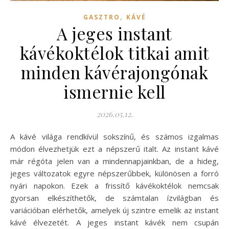
,
GASZTRO
KÁVÉ
A jeges instant
kávékoktélok titkai amit
minden kávérajongónak
ismernie kell
2026.05.12.
A kávé világa rendkívül sokszínű, és számos izgalmas
módon élvezhetjük ezt a népszerű italt. Az instant kávé
már régóta jelen van a mindennapjainkban, de a hideg,
jeges változatok egyre népszerűbbek, különösen a forró
nyári napokon. Ezek a frissítő kávékoktélok nemcsak
gyorsan elkészíthetők, de számtalan ízvilágban és
variációban elérhetők, amelyek új szintre emelik az instant
kávé élvezetét. A jeges instant kávék nem csupán