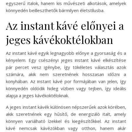
egyszerű italok, hanem kis művészeti alkotások, amelyek
könnyedén beilleszthetők bármilyen életstílusba.
Az instant kávé előnyei a
jeges kávékoktélokban
Az instant kávé egyik legnagyobb előnye a gyorsaság és a
kényelem. Egy csészényi jeges instant kávé elkészítése
pár percet vesz igénybe, így tökéletes választás azok
számára, akik nem szeretnének hosszasan időzni a
konyhában. Az instant kávé por formájában van jelen, így
könnyedén oldódik hideg vízben vagy tejben, így ideális
alapja a jeges kávékoktéloknak.
A jeges instant kávék különösen népszerűek azok körében,
akik szeretnének egy hűsítő, de energizáló italt, amely
könnyen variálható ízekkel és kiegészítőkkel. Az instant
kávé nemcsak kávézókban vagy otthon, hanem akár