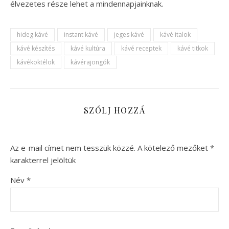
élvezetes része lehet a mindennapjainknak.
hideg kávé
instant kávé
jeges kávé
kávé italok
kávé készítés
kávé kultúra
kávé receptek
kávé titkok
kávékoktélok
kávérajongók
SZÓLJ HOZZÁ
Az e-mail címet nem tesszük közzé.
A kötelező mezőket
*
karakterrel jelöltük
Név
*