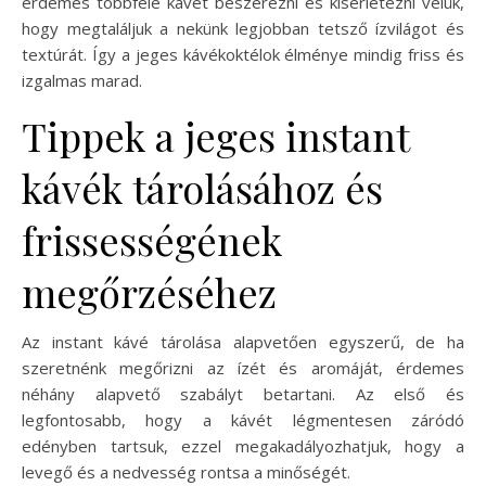
érdemes többféle kávét beszerezni és kísérletezni velük,
hogy megtaláljuk a nekünk legjobban tetsző ízvilágot és
textúrát. Így a jeges kávékoktélok élménye mindig friss és
izgalmas marad.
Tippek a jeges instant
kávék tárolásához és
frissességének
megőrzéséhez
Az instant kávé tárolása alapvetően egyszerű, de ha
szeretnénk megőrizni az ízét és aromáját, érdemes
néhány alapvető szabályt betartani. Az első és
legfontosabb, hogy a kávét légmentesen záródó
edényben tartsuk, ezzel megakadályozhatjuk, hogy a
levegő és a nedvesség rontsa a minőségét.