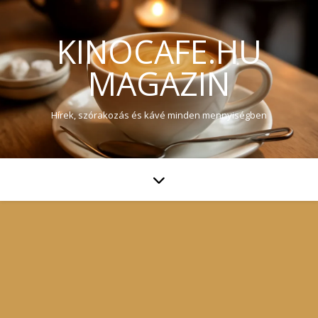
KINOCAFE.HU
MAGAZIN
Hírek, szórakozás és kávé minden mennyiségben