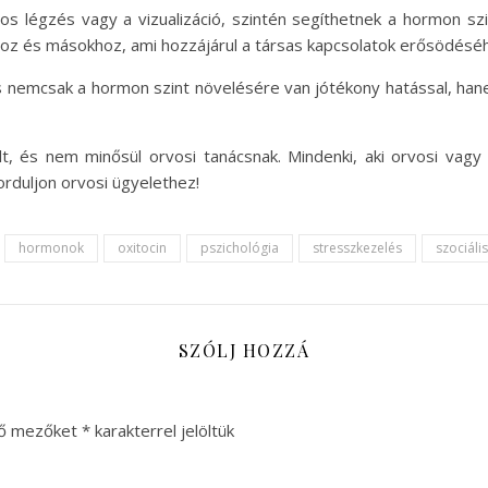
tos légzés vagy a vizualizáció, szintén segíthetnek a hormon s
z és másokhoz, ami hozzájárul a társas kapcsolatok erősödéséhe
nemcsak a hormon szint növelésére van jótékony hatással, hanem
zült, és nem minősül orvosi tanácsnak. Mindenki, aki orvosi vag
orduljon orvosi ügyelethez!
hormonok
oxitocin
pszichológia
stresszkezelés
szociáli
SZÓLJ HOZZÁ
ző mezőket
*
karakterrel jelöltük