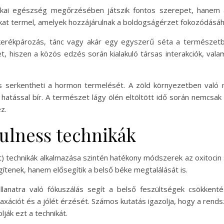
izikai egészség megőrzésében játszik fontos szerepet, hanem 
okat termel, amelyek hozzájárulnak a boldogságérzet fokozódásáh
 kerékpározás, tánc vagy akár egy egyszerű séta a természetb
, hiszen a közös edzés során kialakuló társas interakciók, val
 serkentheti a hormon termelését. A zöld környezetben való mo
atással bír. A természet lágy ölén eltöltött idő során nemcsak 
z.
ulness technikák
ét) technikák alkalmazása szintén hatékony módszerek az oxitocin
tenek, hanem elősegítik a belső béke megtalálását is.
llanatra való fókuszálás segít a belső feszültségek csökkenté
axációt és a jólét érzését. Számos kutatás igazolja, hogy a rendsz
ják ezt a technikát.