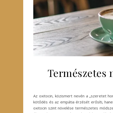
Természetes m
Az oxitocin, közismert nevén a „szeretet ho
kötődés és az empátia érzését erősíti, hane
oxitocin szint növelése természetes módszer