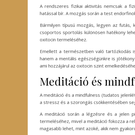
A rendszeres fizikai aktivitás nemcsak a f
hatással bír. A mozgás során a test endorfin
Bármilyen típusú mozgás, legyen az futás,
csoportos sportolás különösen hatékony lehet
oxitocin termeléséhez.
Emellett a természetben való tartózkodás is
hanem a mentális egészségünkre is jótékony h
ami hozzájárul az oxitocin szint emelkedéséhe
Meditáció és mindf
A meditáció és a mindfulness (tudatos jelenl
a stressz és a szorongás csökkentésében segí
A meditáció során a légzésre és a jelen pi
termeléséhez, mivel a meditáció fokozza a rel
magasabb lehet, mint azoké, akik nem gyakorol