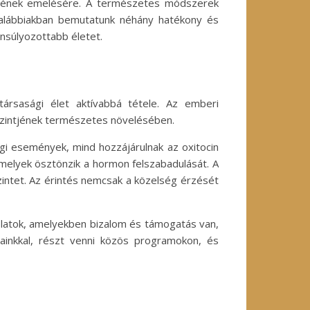
intjének emelésére. A természetes módszerek
 alábbiakban bemutatunk néhány hatékony és
nsúlyozottabb életet.
ársasági élet aktívabbá tétele. Az emberi
 szintjének természetes növelésében.
égi események, mind hozzájárulnak az oxitocin
melyek ösztönzik a hormon felszabadulását. A
szintet. Az érintés nemcsak a közelség érzését
csolatok, amelyekben bizalom és támogatás van,
ainkkal, részt venni közös programokon, és