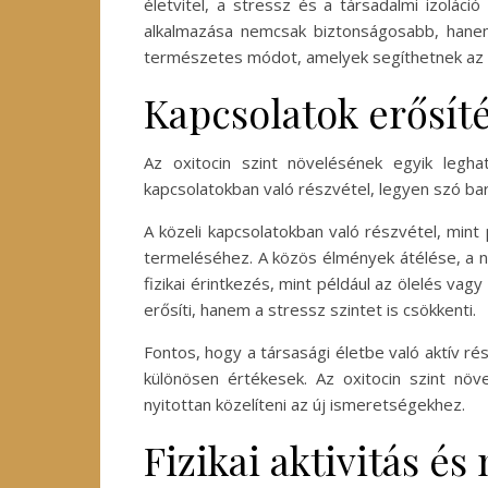
életvitel, a stressz és a társadalmi izolá
alkalmazása nemcsak biztonságosabb, hanem
természetes módot, amelyek segíthetnek az ox
Kapcsolatok erősíté
Az oxitocin szint növelésének egyik legh
kapcsolatokban való részvétel, legyen szó ba
A közeli kapcsolatokban való részvétel, mint
termeléséhez. A közös élmények átélése, a n
fizikai érintkezés, mint például az ölelés va
erősíti, hanem a stressz szintet is csökkenti.
Fontos, hogy a társasági életbe való aktív ré
különösen értékesek. Az oxitocin szint nö
nyitottan közelíteni az új ismeretségekhez.
Fizikai aktivitás é