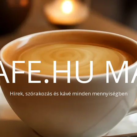
AFE.HU M
Hírek, szórakozás és kávé minden mennyiségben