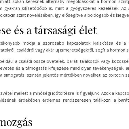
ció miatt sokan keresnek alternatív megoldásokat a hormon sz
 gyakran kifizetődőbb is, mint a gyógyszeres kezelések. Az
itocin szint növelésében, így elősegítve a boldogabb és kiegye
se és a társasági élet
atékonyabb módja a szorosabb kapcsolatok kialakítása és a t
rátokról, családról vagy akár új ismeretségekről, segít a hormon
 például a családi összejövetelek, baráti találkozók vagy közöss
evetés és a támogatás kifejezése mind olyan tevékenységek, a
gy a simogatás, szintén jelentős mértékben növelheti az oxitocin 
szvétel mellett a minőségi időtöltésre is figyeljünk. Azok a kap
velésének érdekében érdemes rendszeresen találkozni a barát
s mozgás