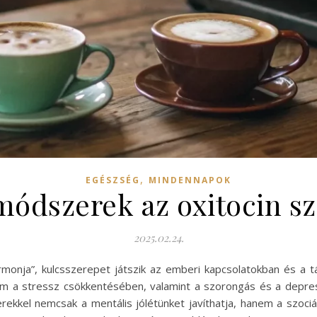
,
EGÉSZSÉG
MINDENNAPOK
ódszerek az oxitocin sz
2025.02.24.
rmonja”, kulcsszerepet játszik az emberi kapcsolatokban és a 
m a stressz csökkentésében, valamint a szorongás és a depress
ekkel nemcsak a mentális jólétünket javíthatja, hanem a szociá