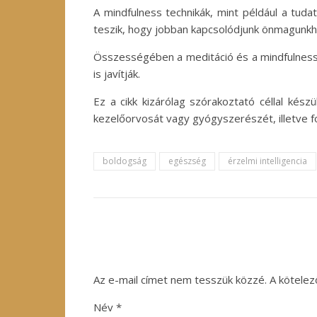
A mindfulness technikák, mint például a tuda
teszik, hogy jobban kapcsolódjunk önmagunkho
Összességében a meditáció és a mindfulness 
is javítják.
Ez a cikk kizárólag szórakoztató céllal kés
kezelőorvosát vagy gyógyszerészét, illetve f
boldogság
egészség
érzelmi intelligencia
Az e-mail címet nem tesszük közzé.
A kötele
Név
*