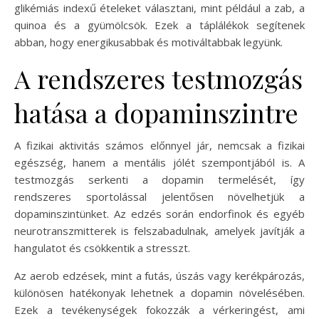
glikémiás indexű ételeket választani, mint például a zab, a
quinoa és a gyümölcsök. Ezek a táplálékok segítenek
abban, hogy energikusabbak és motiváltabbak legyünk.
A rendszeres testmozgás
hatása a dopaminszintre
A fizikai aktivitás számos előnnyel jár, nemcsak a fizikai
egészség, hanem a mentális jólét szempontjából is. A
testmozgás serkenti a dopamin termelését, így
rendszeres sportolással jelentősen növelhetjük a
dopaminszintünket. Az edzés során endorfinok és egyéb
neurotranszmitterek is felszabadulnak, amelyek javítják a
hangulatot és csökkentik a stresszt.
Az aerob edzések, mint a futás, úszás vagy kerékpározás,
különösen hatékonyak lehetnek a dopamin növelésében.
Ezek a tevékenységek fokozzák a vérkeringést, ami