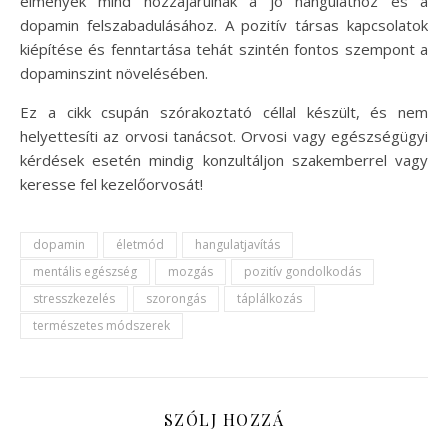
élmények mind hozzájárulnak a jó hangulathoz és a
dopamin felszabadulásához. A pozitív társas kapcsolatok
kiépítése és fenntartása tehát szintén fontos szempont a
dopaminszint növelésében.
Ez a cikk csupán szórakoztató céllal készült, és nem
helyettesíti az orvosi tanácsot. Orvosi vagy egészségügyi
kérdések esetén mindig konzultáljon szakemberrel vagy
keresse fel kezelőorvosát!
dopamin
életmód
hangulatjavítás
mentális egészség
mozgás
pozitív gondolkodás
stresszkezelés
szorongás
táplálkozás
természetes módszerek
SZÓLJ HOZZÁ