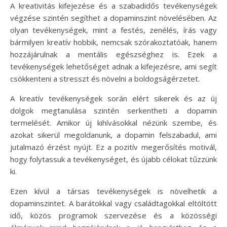
A kreativitás kifejezése és a szabadidős tevékenységek
végzése szintén segíthet a dopaminszint növelésében. Az
olyan tevékenységek, mint a festés, zenélés, írás vagy
bármilyen kreatív hobbik, nemcsak szórakoztatóak, hanem
hozzájárulnak a mentális egészséghez is. Ezek a
tevékenységek lehetőséget adnak a kifejezésre, ami segít
csökkenteni a stresszt és növelni a boldogságérzetet.
A kreatív tevékenységek során elért sikerek és az új
dolgok megtanulása szintén serkentheti a dopamin
termelését. Amikor új kihívásokkal nézünk szembe, és
azokat sikerül megoldanunk, a dopamin felszabadul, ami
jutalmazó érzést nyújt. Ez a pozitív megerősítés motivál,
hogy folytassuk a tevékenységet, és újabb célokat tűzzünk
ki.
Ezen kívül a társas tevékenységek is növelhetik a
dopaminszintet. A barátokkal vagy családtagokkal eltöltött
idő, közös programok szervezése és a közösségi