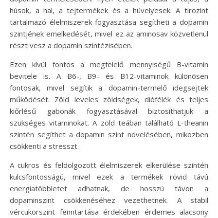
húsok, a hal, a tejtermékek és a hüvelyesek. A tirozint
tartalmazó élelmiszerek fogyasztása segítheti a dopamin
szintjének emelkedését, mivel ez az aminosav közvetlenül
részt vesz a dopamin szintézisében.
Ezen kívül fontos a megfelelő mennyiségű B-vitamin
bevitele is. A B6-, B9- és B12-vitaminok különösen
fontosak, mivel segítik a dopamin-termelő idegsejtek
működését. Zöld leveles zöldségek, diófélék és teljes
kiőrlésű gabonák fogyasztásával biztosíthatjuk a
szükséges vitaminokat. A zöld teában található L-theanin
szintén segíthet a dopamin szint növelésében, miközben
csökkenti a stresszt.
A cukros és feldolgozott élelmiszerek elkerülése szintén
kulcsfontosságú, mivel ezek a termékek rövid távú
energiatöbbletet adhatnak, de hosszú távon a
dopaminszint csökkenéséhez vezethetnek. A stabil
vércukorszint fenntartása érdekében érdemes alacsony