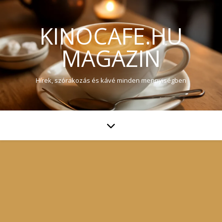
KINOCAFE.HU
MAGAZIN
Hírek, szórakozás és kávé minden mennyiségben