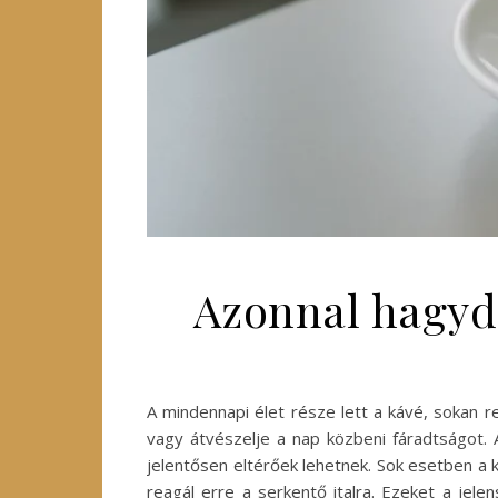
Azonnal hagyd 
A mindennapi élet része lett a kávé, sokan r
vagy átvészelje a nap közbeni fáradtságot. 
jelentősen eltérőek lehetnek. Sok esetben a 
reagál erre a serkentő italra. Ezeket a je