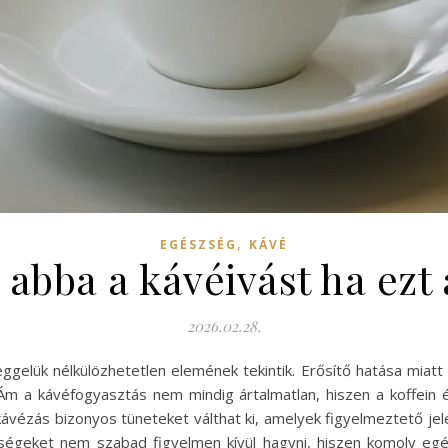
,
EGÉSZSÉG
KÁVÉ
abba a kávéivást ha ezt 
2026.02.28.
eggelük nélkülözhetetlen elemének tekintik. Erősítő hatása miat
Ám a kávéfogyasztás nem mindig ártalmatlan, hiszen a koffein
kávézás bizonyos tüneteket válthat ki, amelyek figyelmeztető jel
lenségeket nem szabad figyelmen kívül hagyni, hiszen komoly 