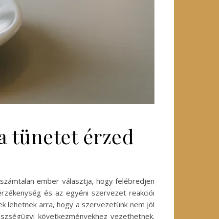
a tünetet érzed
t számtalan ember választja, hogy felébredjen
 érzékenység és az egyéni szervezet reakciói
ek lehetnek arra, hogy a szervezetünk nem jól
egészségügyi következményekhez vezethetnek.