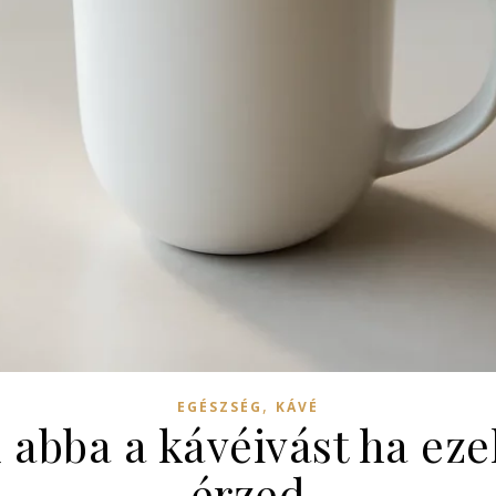
,
EGÉSZSÉG
KÁVÉ
abba a kávéivást ha eze
érzed