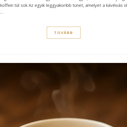
offein túl sok Az egyik leggyakoribb tünet, amelyet a kávéivás 
t…
TOVÁBB