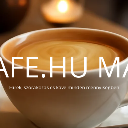
AFE.HU M
Hírek, szórakozás és kávé minden mennyiségben