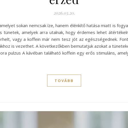
2026.03.20.
, amelyet sokan nemcsak íze, hanem élénkítő hatása miatt is fogy
és tünetek, amelyek arra utalnak, hogy érdemes lehet átértékel
rhelt, vagy a koffein már nem tesz jót az egészségednek. Fonto
ákhoz is vezethet. A következőkben bemutatjuk azokat a tünete
ra pulzus A kávéban található koffein egy erős stimuláns, amely
TOVÁBB