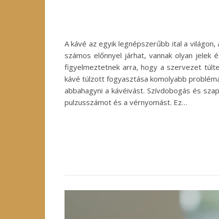
A kávé az egyik legnépszerűbb ital a világon
számos előnnyel járhat, vannak olyan jelek 
figyelmeztetnek arra, hogy a szervezet túlte
kávé túlzott fogyasztása komolyabb problém
abbahagyni a kávéivást. Szívdobogás és szapo
pulzusszámot és a vérnyomást. Ez…