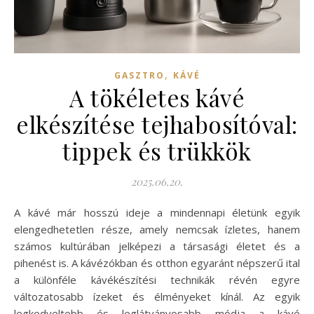
,
GASZTRO
KÁVÉ
A tökéletes kávé
elkészítése tejhabosítóval:
tippek és trükkök
2025.06.20.
A kávé már hosszú ideje a mindennapi életünk egyik
elengedhetetlen része, amely nemcsak ízletes, hanem
számos kultúrában jelképezi a társasági életet és a
pihenést is. A kávézókban és otthon egyaránt népszerű ital
a különféle kávékészítési technikák révén egyre
változatosabb ízeket és élményeket kínál. Az egyik
legkedveltebb és leglátványosabb módja a kávé