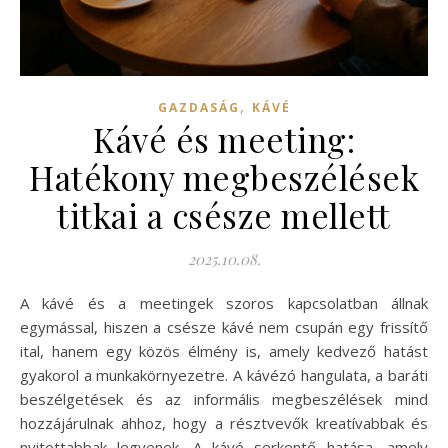
,
GAZDASÁG
KÁVÉ
Kávé és meeting:
Hatékony megbeszélések
titkai a csésze mellett
2025.10.08.
A kávé és a meetingek szoros kapcsolatban állnak
egymással, hiszen a csésze kávé nem csupán egy frissítő
ital, hanem egy közös élmény is, amely kedvező hatást
gyakorol a munkakörnyezetre. A kávézó hangulata, a baráti
beszélgetések és az informális megbeszélések mind
hozzájárulnak ahhoz, hogy a résztvevők kreatívabbak és
nyitottabbak legyenek. A kávé serkentő hatása, amely