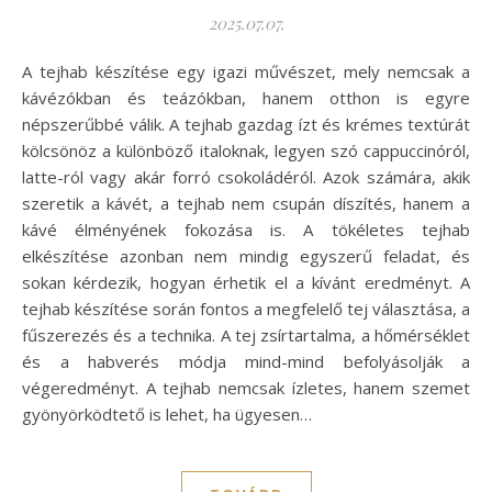
2025.07.07.
A tejhab készítése egy igazi művészet, mely nemcsak a
kávézókban és teázókban, hanem otthon is egyre
népszerűbbé válik. A tejhab gazdag ízt és krémes textúrát
kölcsönöz a különböző italoknak, legyen szó cappuccinóról,
latte-ról vagy akár forró csokoládéról. Azok számára, akik
szeretik a kávét, a tejhab nem csupán díszítés, hanem a
kávé élményének fokozása is. A tökéletes tejhab
elkészítése azonban nem mindig egyszerű feladat, és
sokan kérdezik, hogyan érhetik el a kívánt eredményt. A
tejhab készítése során fontos a megfelelő tej választása, a
fűszerezés és a technika. A tej zsírtartalma, a hőmérséklet
és a habverés módja mind-mind befolyásolják a
végeredményt. A tejhab nemcsak ízletes, hanem szemet
gyönyörködtető is lehet, ha ügyesen…