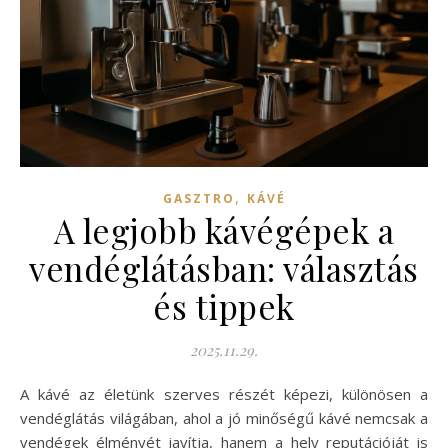
,
GASZTRO
KÁVÉ
A legjobb kávégépek a
vendéglátásban: választás
és tippek
2025.11.29.
A kávé az életünk szerves részét képezi, különösen a
vendéglátás világában, ahol a jó minőségű kávé nemcsak a
vendégek élményét javítja, hanem a hely reputációját is