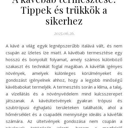
Tippek és trükkök a
sikerhez
2025.06.26.
A kávé a világ egyik legnépszerűbb italává vált, és nem
csupán az ízletes íze miatt. A kávébab termesztése egy
hosszú és bonyolult folyamat, amely számos különböző
szakaszt és technikát foglal magában. A kávéfák igényes
növények, amelyek különleges körülményeket és
gondozást igényelnek ahhoz, hogy a legjobb minőségű
kávébabokat termeljék. A termesztés során a klíma, a talaj,
a vízellátás és a növényvédelem mind kulcsszerepet
játszanak. A kávéültetvények gyakran trópusi és
szubtrópusi éghajlatú területeken találhatók, ahol a
hőmérséklet és a csapadék mennyisége ideális a kávéfák
számára. Az ültetvények gondozása nem csupán a
növények öntözését jelenti, hanem a megfelelő