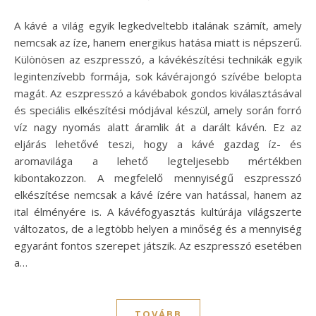
A kávé a világ egyik legkedveltebb italának számít, amely
nemcsak az íze, hanem energikus hatása miatt is népszerű.
Különösen az eszpresszó, a kávékészítési technikák egyik
legintenzívebb formája, sok kávérajongó szívébe belopta
magát. Az eszpresszó a kávébabok gondos kiválasztásával
és speciális elkészítési módjával készül, amely során forró
víz nagy nyomás alatt áramlik át a darált kávén. Ez az
eljárás lehetővé teszi, hogy a kávé gazdag íz- és
aromavilága a lehető legteljesebb mértékben
kibontakozzon. A megfelelő mennyiségű eszpresszó
elkészítése nemcsak a kávé ízére van hatással, hanem az
ital élményére is. A kávéfogyasztás kultúrája világszerte
változatos, de a legtöbb helyen a minőség és a mennyiség
egyaránt fontos szerepet játszik. Az eszpresszó esetében
a…
TOVÁBB