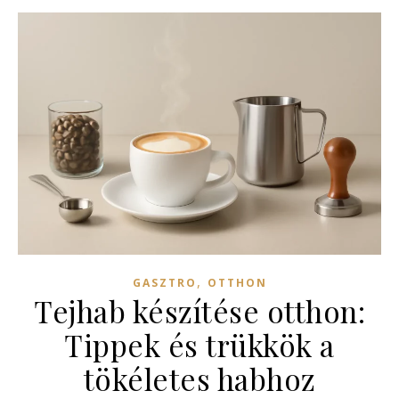
,
GASZTRO
OTTHON
Tejhab készítése otthon:
Tippek és trükkök a
tökéletes habhoz