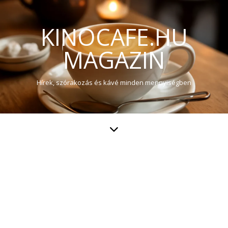
KINOCAFE.HU
MAGAZIN
Hírek, szórakozás és kávé minden mennyiségben