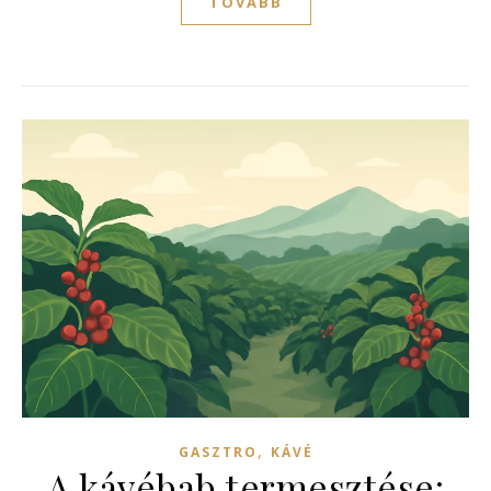
TOVÁBB
,
GASZTRO
KÁVÉ
A kávébab termesztése: