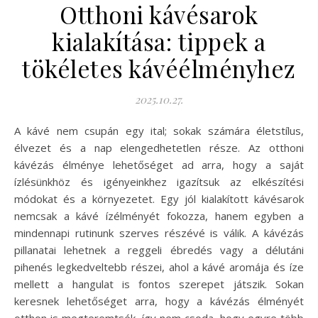
Otthoni kávésarok
kialakítása: tippek a
tökéletes kávéélményhez
2025.10.27.
A kávé nem csupán egy ital; sokak számára életstílus,
élvezet és a nap elengedhetetlen része. Az otthoni
kávézás élménye lehetőséget ad arra, hogy a saját
ízlésünkhöz és igényeinkhez igazítsuk az elkészítési
módokat és a környezetet. Egy jól kialakított kávésarok
nemcsak a kávé ízélményét fokozza, hanem egyben a
mindennapi rutinunk szerves részévé is válik. A kávézás
pillanatai lehetnek a reggeli ébredés vagy a délutáni
pihenés legkedveltebb részei, ahol a kávé aromája és íze
mellett a hangulat is fontos szerepet játszik. Sokan
keresnek lehetőséget arra, hogy a kávézás élményét
otthon is megteremtsék, így nem csoda, hogy egyre több