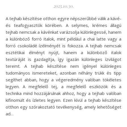
2025.10.30.
A tejhab készítése otthon egyre népszerűbbé válik a kávé-
és teafogyasztók körében. A selymes, krémes állagú
tejhab nemcsak a kávénkat varázsolja különlegessé, hanem
a különböző forró italok, mint például a chai latte vagy a
forró csokoládé ízélményét is fokozza. A tejhab nemcsak
esztétikai élményt nyújt, hanem a különböző italok
textúráját is gazdagítja, így igazán különleges ízvilágot
teremt. A tejhab készítése nem igényel különleges
tudományos ismereteket, azonban néhány trükk és tipp
segíthet abban, hogy a végeredmény valóban tökéletes
legyen. A megfelelő tej, a megfelelő eszközök és a
technika mind hozzájárulnak ahhoz, hogy a tejhab valóban
kifinomult és ízletes legyen. Ezen kívül a tejhab készítése
otthon egy szórakoztató tevékenység, amely lehetőséget
ad…