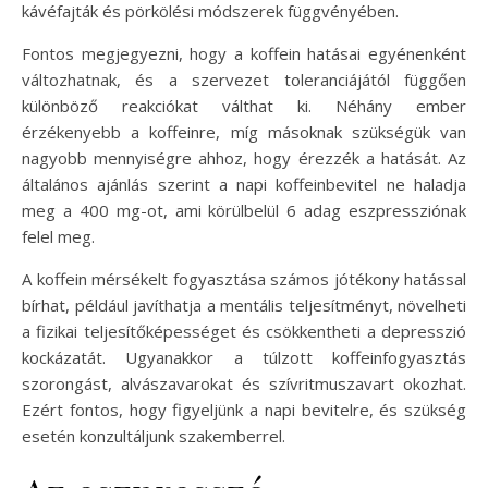
kávéfajták és pörkölési módszerek függvényében.
Fontos megjegyezni, hogy a koffein hatásai egyénenként
változhatnak, és a szervezet toleranciájától függően
különböző reakciókat válthat ki. Néhány ember
érzékenyebb a koffeinre, míg másoknak szükségük van
nagyobb mennyiségre ahhoz, hogy érezzék a hatását. Az
általános ajánlás szerint a napi koffeinbevitel ne haladja
meg a 400 mg-ot, ami körülbelül 6 adag eszpressziónak
felel meg.
A koffein mérsékelt fogyasztása számos jótékony hatással
bírhat, például javíthatja a mentális teljesítményt, növelheti
a fizikai teljesítőképességet és csökkentheti a depresszió
kockázatát. Ugyanakkor a túlzott koffeinfogyasztás
szorongást, alvászavarokat és szívritmuszavart okozhat.
Ezért fontos, hogy figyeljünk a napi bevitelre, és szükség
esetén konzultáljunk szakemberrel.