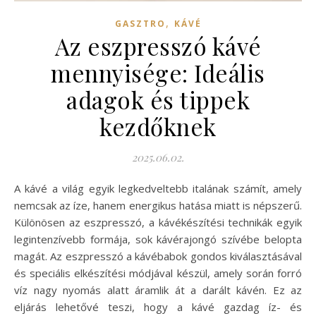
,
GASZTRO
KÁVÉ
Az eszpresszó kávé
mennyisége: Ideális
adagok és tippek
kezdőknek
2025.06.02.
A kávé a világ egyik legkedveltebb italának számít, amely
nemcsak az íze, hanem energikus hatása miatt is népszerű.
Különösen az eszpresszó, a kávékészítési technikák egyik
legintenzívebb formája, sok kávérajongó szívébe belopta
magát. Az eszpresszó a kávébabok gondos kiválasztásával
és speciális elkészítési módjával készül, amely során forró
víz nagy nyomás alatt áramlik át a darált kávén. Ez az
eljárás lehetővé teszi, hogy a kávé gazdag íz- és