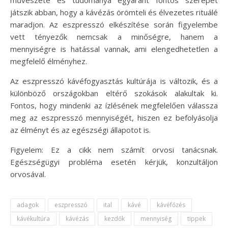
játszik abban, hogy a kávézás örömteli és élvezetes rituálé
maradjon. Az eszpresszó elkészítése során figyelembe
vett tényezők nemcsak a minőségre, hanem a
mennyiségre is hatással vannak, ami elengedhetetlen a
megfelelő élményhez.
Az eszpresszó kávéfogyasztás kultúrája is változik, és a
különböző országokban eltérő szokások alakultak ki.
Fontos, hogy mindenki az ízlésének megfelelően válassza
meg az eszpresszó mennyiségét, hiszen ez befolyásolja
az élményt és az egészségi állapotot is.
Figyelem: Ez a cikk nem számít orvosi tanácsnak.
Egészségügyi probléma esetén kérjük, konzultáljon
orvosával.
adagok
eszpresszó
ital
kávé
kávéfőzés
kávékultúra
kávézás
kezdők
mennyiség
tippek