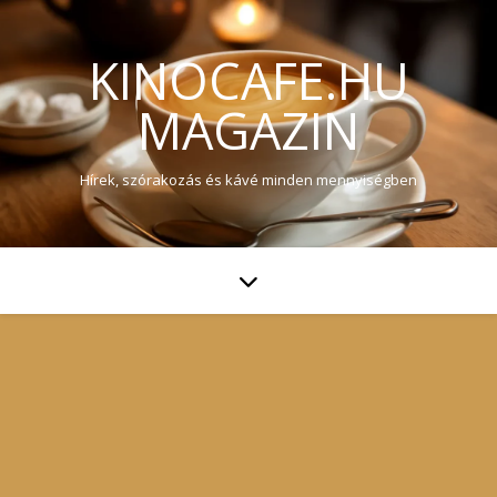
KINOCAFE.HU
MAGAZIN
Hírek, szórakozás és kávé minden mennyiségben