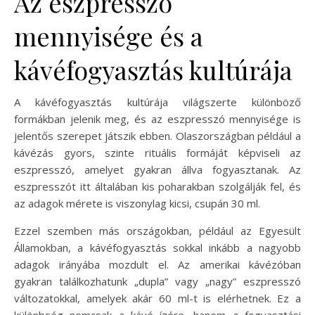
Az eszpresszó
mennyisége és a
kávéfogyasztás kultúrája
A kávéfogyasztás kultúrája világszerte különböző
formákban jelenik meg, és az eszpresszó mennyisége is
jelentős szerepet játszik ebben. Olaszországban például a
kávézás gyors, szinte rituális formáját képviseli az
eszpresszó, amelyet gyakran állva fogyasztanak. Az
eszpresszót itt általában kis poharakban szolgálják fel, és
az adagok mérete is viszonylag kicsi, csupán 30 ml.
Ezzel szemben más országokban, például az Egyesült
Államokban, a kávéfogyasztás sokkal inkább a nagyobb
adagok irányába mozdult el. Az amerikai kávézóban
gyakran találkozhatunk „dupla” vagy „nagy” eszpresszó
változatokkal, amelyek akár 60 ml-t is elérhetnek. Ez a
különbség nemcsak a kávé ízére, hanem a fogyasztási