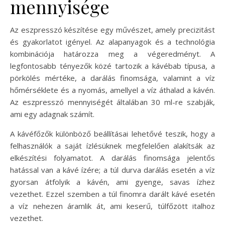
mennyisége
Az eszpresszó készítése egy művészet, amely precizitást
és gyakorlatot igényel. Az alapanyagok és a technológia
kombinációja határozza meg a végeredményt. A
legfontosabb tényezők közé tartozik a kávébab típusa, a
pörkölés mértéke, a darálás finomsága, valamint a víz
hőmérséklete és a nyomás, amellyel a víz áthalad a kávén.
Az eszpresszó mennyiségét általában 30 ml-re szabják,
ami egy adagnak számít.
A kávéfőzők különböző beállításai lehetővé teszik, hogy a
felhasználók a saját ízlésüknek megfelelően alakítsák az
elkészítési folyamatot. A darálás finomsága jelentős
hatással van a kávé ízére; a túl durva darálás esetén a víz
gyorsan átfolyik a kávén, ami gyenge, savas ízhez
vezethet. Ezzel szemben a túl finomra darált kávé esetén
a víz nehezen áramlik át, ami keserű, túlfőzött italhoz
vezethet.