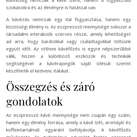
szokásokra és az élményre is hatással van.
A kávézás nemcsak egy ital fogyasztása, hanem egy
közösségi élmény is. Az eszpresszó mennyisége sokszor a
társadalmi interakciók szerves része, amely lehetőséget
ad arra, hogy barátokkal vagy családtagokkal töltsünk
együtt időt. Az otthoni kávéfőzés is egyre népszerűbbé
válik, hiszen a különböző eszközök és technikák
segítségével a kávérajongók saját ízlésük szerint
készíthetik el kedvenc italukat.
Összegzés és záró
gondolatok
Az eszpresszó kávé mennyisége nem csupán egy szám,
hanem egy élmény forrása, amely a kávé ízét, aromáját és
koffeintartalmát egyaránt befolyásolja. A kávéfőzés
művészete és tudománya egyaránt fontos szerepet