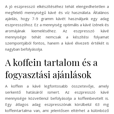
A jó eszpresszó elkészítéséhez tehát elengedhetetlen a
megfelelő mennyiségű kávé és víz használata. Általános
ajánlás, hogy 7-9 gramm kávét használjunk egy adag
eszpresszóhoz. Ez a mennyiség optimális a kávé ízének és
aromájának kiemeléséhez. Az eszpresszó kávé
mennyisége tehát nemcsak a készítési folyamat
szempontjából fontos, hanem a kávé élvezeti értékét is
nagyban befolyásolja.
A koffein tartalom és a
fogyasztási ajánlások
A koffein a kávé legfontosabb összetevője, amely
serkentő hatásáról ismert. Az eszpresszó kávé
mennyisége közvetlenül befolyásolja a koffeinbevitelt is.
Egy átlagos adag eszpresszónak körülbelül 63 mg
koffeintartalma van, ami jelentősen eltérhet a különböző