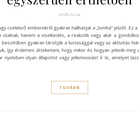
2026.02.14.
y cselekvő emberekről gyakran hallhatjuk a „lomha” jelzőt. Ez a
alnak, hanem a viselkedés, a reakciók vagy akár a gondolkod
 beszédben gyakran társítják a lustasággal vagy az aktivitás hi
juk, így érdemes áttekinteni, hogy mikor és hogyan jelenik meg
 nyelvben olyan állapotot vagy jellemvonást ír le, amelyet l
TOVÁBB