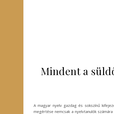
Mindent a süldő
A magyar nyelv gazdag és sokszínű kifejezés
megértése nemcsak a nyelvtanulók számára f