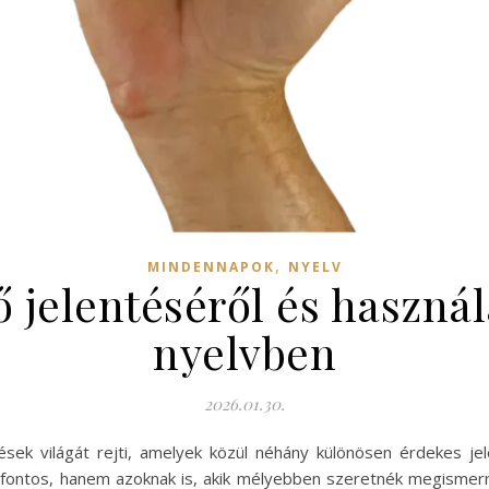
,
MINDENNAPOK
NYELV
 jelentéséről és haszná
nyelvben
2026.01.30.
ek világát rejti, amelyek közül néhány különösen érdekes jele
ontos, hanem azoknak is, akik mélyebben szeretnék megismerni 