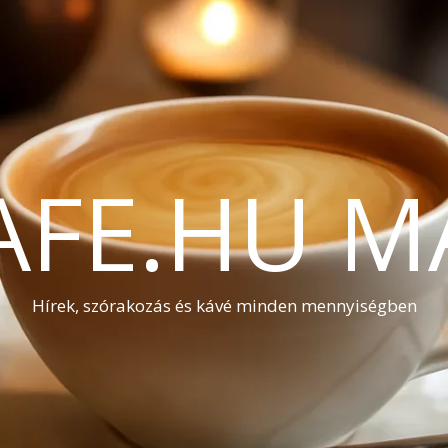
AFE.HU M
Hírek, szórakozás és kávé minden mennyiségben