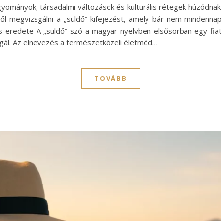
mányok, társadalmi változások és kulturális rétegek húzódnak m
 megvizsgálni a „süldő” kifejezést, amely bár nem mindennap
s eredete A „süldő” szó a magyar nyelvben elsősorban egy fiatal
ál. Az elnevezés a természetközeli életmód…
TOVÁBB