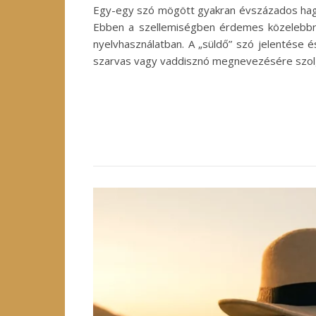
Egy-egy szó mögött gyakran évszázados hagyo
Ebben a szellemiségben érdemes közelebbről
nyelvhasználatban. A „süldő” szó jelentése é
szarvas vagy vaddisznó megnevezésére szolg