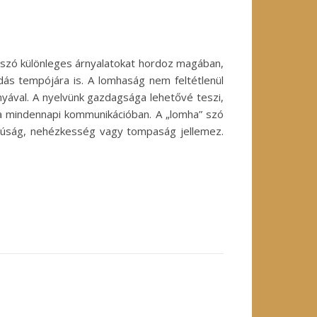
 szó különleges árnyalatokat hordoz magában,
ás tempójára is. A lomhaság nem feltétlenül
ányával. A nyelvünk gazdagsága lehetővé teszi,
 a mindennapi kommunikációban. A „lomha” szó
assúság, nehézkesség vagy tompaság jellemez.