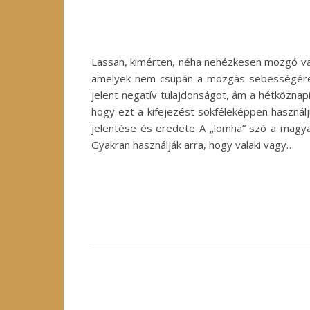
Lassan, kimérten, néha nehézkesen mozgó vag
amelyek nem csupán a mozgás sebességére ut
jelent negatív tulajdonságot, ám a hétköznapi
hogy ezt a kifejezést sokféleképpen használ
jelentése és eredete A „lomha” szó a magyar
Gyakran használják arra, hogy valaki vagy…