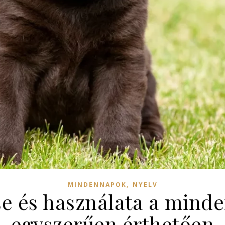
,
MINDENNAPOK
NYELV
e és használata a mind
egyszerűen érthetően