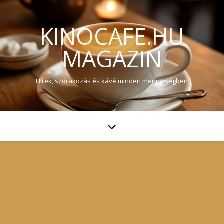
KINOCAFE.HU
MAGAZIN
Hírek, szórakozás és kávé minden mennyiségben