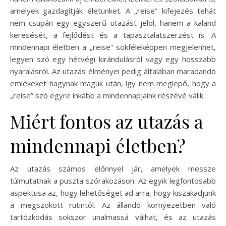
amelyek gazdagítják életünket. A „reise” kifejezés tehát
nem csupán egy egyszerű utazást jelöl, hanem a kaland
keresését, a fejlődést és a tapasztalatszerzést is. A
mindennapi életben a „reise” sokféleképpen megjelenhet,
legyen szó egy hétvégi kirándulásról vagy egy hosszabb
nyaralásról. Az utazás élményei pedig általában maradandó
emlékeket hagynak maguk után, így nem meglepő, hogy a
„reise” szó egyre inkább a mindennapjaink részévé válik.
Miért fontos az utazás a
mindennapi életben?
Az utazás számos előnnyel jár, amelyek messze
túlmutatnak a puszta szórakozáson. Az egyik legfontosabb
aspektusa az, hogy lehetőséget ad arra, hogy kiszakadjunk
a megszokott rutintól. Az állandó környezetben való
tartózkodás sokszor unalmassá válhat, és az utazás