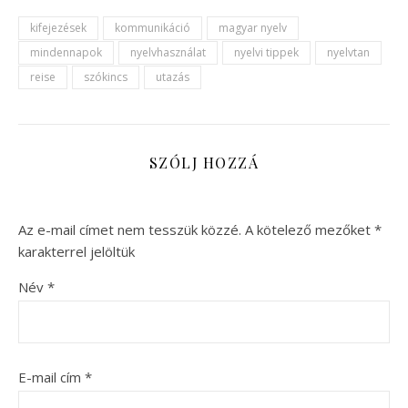
kifejezések
kommunikáció
magyar nyelv
mindennapok
nyelvhasználat
nyelvi tippek
nyelvtan
reise
szókincs
utazás
SZÓLJ HOZZÁ
Az e-mail címet nem tesszük közzé.
A kötelező mezőket
*
karakterrel jelöltük
Név
*
E-mail cím
*