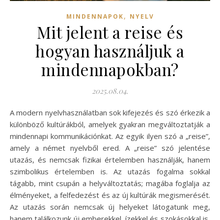
,
MINDENNAPOK
NYELV
Mit jelent a reise és
hogyan használjuk a
mindennapokban?
2025.08.04.
A modern nyelvhasználatban sok kifejezés és szó érkezik a
különböző kultúrákból, amelyek gyakran megváltoztatják a
mindennapi kommunikációnkat. Az egyik ilyen szó a „reise”,
amely a német nyelvből ered. A „reise” szó jelentése
utazás, és nemcsak fizikai értelemben használják, hanem
szimbolikus értelemben is. Az utazás fogalma sokkal
tágabb, mint csupán a helyváltoztatás; magába foglalja az
élményeket, a felfedezést és az új kultúrák megismerését.
Az utazás során nemcsak új helyeket látogatunk meg,
hanem találkozunk új emberekkel, ízekkel és szokásokkal is,