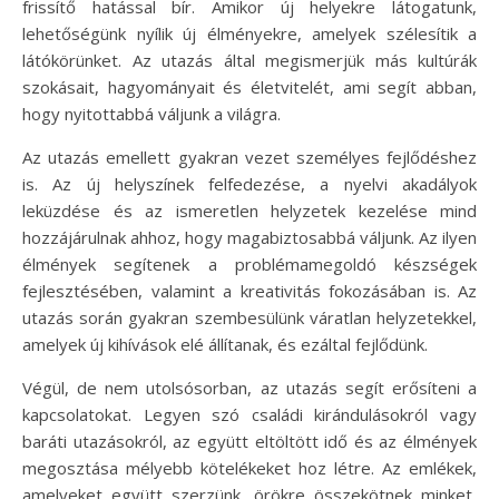
frissítő hatással bír. Amikor új helyekre látogatunk,
lehetőségünk nyílik új élményekre, amelyek szélesítik a
látókörünket. Az utazás által megismerjük más kultúrák
szokásait, hagyományait és életvitelét, ami segít abban,
hogy nyitottabbá váljunk a világra.
Az utazás emellett gyakran vezet személyes fejlődéshez
is. Az új helyszínek felfedezése, a nyelvi akadályok
leküzdése és az ismeretlen helyzetek kezelése mind
hozzájárulnak ahhoz, hogy magabiztosabbá váljunk. Az ilyen
élmények segítenek a problémamegoldó készségek
fejlesztésében, valamint a kreativitás fokozásában is. Az
utazás során gyakran szembesülünk váratlan helyzetekkel,
amelyek új kihívások elé állítanak, és ezáltal fejlődünk.
Végül, de nem utolsósorban, az utazás segít erősíteni a
kapcsolatokat. Legyen szó családi kirándulásokról vagy
baráti utazásokról, az együtt eltöltött idő és az élmények
megosztása mélyebb kötelékeket hoz létre. Az emlékek,
amelyeket együtt szerzünk, örökre összekötnek minket,