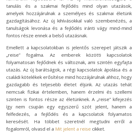
tanulás és a szakmai fejlődés mind olyan utazások,
amelyek hozzájárulnak a személyes és szakmai életünk
gazdagításához. Az új kihívásokkal való szembenézés, a
tanulságok levonása és a fejlődés iránti vágy mind-mind
fontos része ennek a belső utazásnak.
Emellett a kapcsolatokban is jelentős szerepet játszik a
„reise” fogalma. Az emberek közötti kapcsolatok
folyamatosan fejlődnek és változnak, ami szintén egyfajta
utazás. Az új barátságok, a régi kapcsolatok ápolása és a
családi kötelékek erősítése mind hozzájárulnak ahhoz, hogy
gazdagabb és teljesebb életet éljünk. Az utazás tehát
nemcsak fizikai értelemben, hanem érzelmi és szellemi
szinten is fontos része az életünknek. A „reise” kifejezés
így nem csupán egy egyszerű szót jelent, hanem a
felfedezés, a fejlődés és a kapcsolatok folyamatos
keresését. Ha többet szeretnél megtudni erről a
fogalomról, olvasd el a
Mit jelent a reise
cikket.