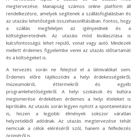
megtervezése. Manapság számos online platform áll
rendelkezésre, amelyek segítenek a szállásfoglalásban és
az utazási lehetőségek összehasonlításában. Fontos, hogy
a szállás megfeleljen az igényeidnek és a
költségkeretednek. Az utazási mód kiválasztása is
kulcsfontosságú: lehet repülő, vonat vagy autó. Mindezek
mellett érdemes figyelembe venni az utazás időtartamát
és a költségeket is.
A tervezés során ne felejtsd el a látnivalókat sem.
Érdemes előre tájékozódni a helyi érdekességekről,
múzeumokról, éttermekről és egyéb
programlehetőségekről. A helyi szokások és kultúra
megismerése érdekében érdemes a helyi ételeket is
kipróbálni. Az utazás során legyen nyitott a spontaneitásra
is, hiszen a legjobb élmények sokszor váratlan
helyzetekből adódnak. Az utazás megtervezése tehát
nemcsak a célok eléréséről szól, hanem a felfedezés
öröméről is.