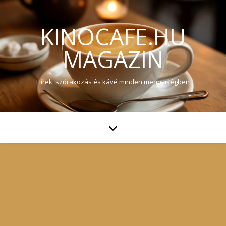
KINOCAFE.HU
MAGAZIN
Hírek, szórakozás és kávé minden mennyiségben