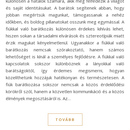
különösen a fiatalok számára, akik még felfedezik a világot
és saját identitásukat. A barátok segítenek abban, hogy
jobban megértsük magunkat, támogassanak a nehéz
időkben, és boldog pillanatokat osszunk meg egymással. A
fiúkkal való barátkozás különösen érdekes kihívás lehet,
hiszen sokan a társadalmi elvárások és sztereotípiák miatt
érzik magukat kényelmetlenül. Ugyanakkor a fiúkkal való
barátkozás nemcsak szórakoztató, hanem számos
lehetőséget is kínál a személyes fejlődésre. A fiúkkal való
kapcsolatok sokszor különböznek a lányokkal való
barátságoktól, így érdemes megismerni, hogyan
közelíthetünk hozzájuk hatékonyan és természetesen. A
fiúk barátkozása sokszor nemcsak a közös érdeklődési
körökről szól, hanem a közvetlen kommunikáció és a közös
élmények megosztásáról is. Az…
TOVÁBB