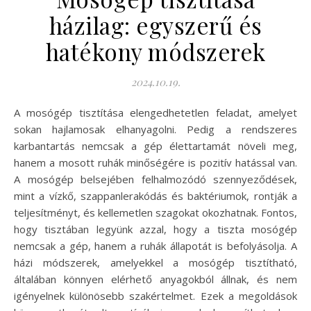
házilag: egyszerű és
hatékony módszerek
2024.10.19.
A mosógép tisztítása elengedhetetlen feladat, amelyet
sokan hajlamosak elhanyagolni. Pedig a rendszeres
karbantartás nemcsak a gép élettartamát növeli meg,
hanem a mosott ruhák minőségére is pozitív hatással van.
A mosógép belsejében felhalmozódó szennyeződések,
mint a vízkő, szappanlerakódás és baktériumok, rontják a
teljesítményt, és kellemetlen szagokat okozhatnak. Fontos,
hogy tisztában legyünk azzal, hogy a tiszta mosógép
nemcsak a gép, hanem a ruhák állapotát is befolyásolja. A
házi módszerek, amelyekkel a mosógép tisztítható,
általában könnyen elérhető anyagokból állnak, és nem
igényelnek különösebb szakértelmet. Ezek a megoldások