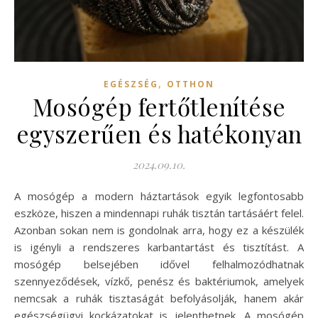
,
EGÉSZSÉG
OTTHON
Mosógép fertőtlenítése
egyszerűen és hatékonyan
2024.09.10.
A mosógép a modern háztartások egyik legfontosabb
eszköze, hiszen a mindennapi ruhák tisztán tartásáért felel.
Azonban sokan nem is gondolnak arra, hogy ez a készülék
is igényli a rendszeres karbantartást és tisztítást. A
mosógép belsejében idővel felhalmozódhatnak
szennyeződések, vízkő, penész és baktériumok, amelyek
nemcsak a ruhák tisztaságát befolyásolják, hanem akár
egészségügyi kockázatokat is jelenthetnek. A mosógép