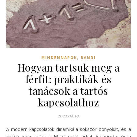
,
MINDENNAPOK
RANDI
Hogyan tartsuk meg a
férfit: praktikák és
tanácsok a tartós
kapcsolathoz
2024.08.19.
A modern kapcsolatok dinamikája sokszor bonyolult, és a
férfiak megtartása is kihívásokkal járhat. A szeretet és a