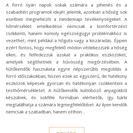
A forró nyári napok sokak számára a pihenés és a
szabadtéri programok idejét jelentik, azonban a hőség sok
esetben megnehezíti a mindennapi tevékenységeket. A
hőmérséklet emelkedése nemcsak a komfortérzést
csökkenti, hanem komoly egészségügyi problémákhoz is
vezethet, mint például a hőguta vagy a kiszáradás. Éppen
ezért fontos, hogy megfelelő módon védekezzünk a hőség
ellen, és felfedezzük azokat a praktikus eszközöket,
amelyek segíthetnek a hűvösség megőrzésében. A
hűtőkendők használata egyre népszerűbb megoldás a
forró időszakokban, hiszen ezek az egyszerű, de hatékony
eszközök képesek gyorsan és hatékonyan csökkenteni a
testhőmérsékletet. A hűtőkendők különböző anyagokból
készülnek, és sokféle formában elérhetők, így bárki
megtalálhatja a számára legmegfelelőbbet. Az ilyen kendők
nemcsak a szabadban, hanem otthon…