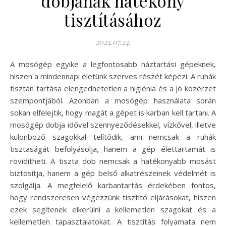
dobjának hatékony
tisztításához
2024.07.24.
A mosógép egyike a legfontosabb háztartási gépeknek,
hiszen a mindennapi életünk szerves részét képezi. A ruhák
tisztán tartása elengedhetetlen a higiénia és a jó közérzet
szempontjából. Azonban a mosógép használata során
sokan elfelejtik, hogy magát a gépet is karban kell tartani. A
mosógép dobja idővel szennyeződésekkel, vízkővel, illetve
különböző szagokkal telítődik, ami nemcsak a ruhák
tisztaságát befolyásolja, hanem a gép élettartamát is
rövidítheti. A tiszta dob nemcsak a hatékonyabb mosást
biztosítja, hanem a gép belső alkatrészeinek védelmét is
szolgálja. A megfelelő karbantartás érdekében fontos,
hogy rendszeresen végezzünk tisztító eljárásokat, hiszen
ezek segítenek elkerülni a kellemetlen szagokat és a
kellemetlen tapasztalatokat. A tisztítás folyamata nem