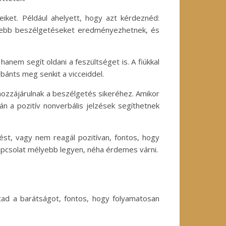
eiket. Például ahelyett, hogy azt kérdeznéd:
élyebb beszélgetéseket eredményezhetnek, és
nem segít oldani a feszültséget is. A fiúkkal
bánts meg senkit a vicceiddel.
ozzájárulnak a beszélgetés sikeréhez. Amikor
rán a pozitív nonverbális jelzések segíthetnek
ést, vagy nem reagál pozitívan, fontos, hogy
kapcsolat mélyebb legyen, néha érdemes várni.
ttad a barátságot, fontos, hogy folyamatosan