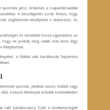
l sportolni jársz, érdemes a csapattársaiddal
 köteléket. A beszélgetés során fontos, hogy
sek segíthetnek elmélyíteni a diskurzust, és
 feszültséget és közelebb hozza egymáshoz az
s, hogy ne próbálj meg valaki más lenni; légy
 felépítettek.
ényeket. A fiúkkal való barátkozás folyamata
kítani.
n
lehetnek sportok, játékok, közös hobbik vagy
időt. A közös élmények erősítik a kötelékeket
kal való barátkozásra. Ezek a tevékenységek