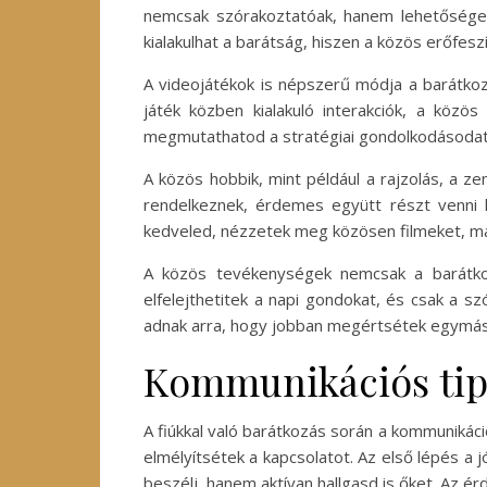
nemcsak szórakoztatóak, hanem lehetőséget
kialakulhat a barátság, hiszen a közös erőfe
A videojátékok is népszerű módja a barátkoz
játék közben kialakuló interakciók, a közö
megmutathatod a stratégiai gondolkodásodat 
A közös hobbik, mint például a rajzolás, a ze
rendelkeznek, érdemes együtt részt venni k
kedveled, nézzetek meg közösen filmeket, maj
A közös tevékenységek nemcsak a barátkoz
elfelejthetitek a napi gondokat, és csak a 
adnak arra, hogy jobban megértsétek egymás
Kommunikációs tipp
A fiúkkal való barátkozás során a kommunikác
elmélyítsétek a kapcsolatot. Az első lépés a 
beszélj, hanem aktívan hallgasd is őket. Az é