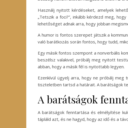
Használj nyitott kérdéseket, amelyek lehető
„Tetszik a foci?”, inkább kérdezd meg, hog
lehetőséget adnak arra, hogy jobban megism
A humor is fontos szerepet játszik a kommuni
való barátkozás során fontos, hogy tudd, miko
Egy másik fontos szempont a nonverbális kom
beszélsz valakivel, próbálj meg nyitott testt
abban, hogy a másik fél is nyitottabb legyen.
Ezenkívül ügyelj arra, hogy ne próbálj meg 
tiszteletben tartsd a határait. A barátságok
A barátságok fennta
A barátságok fenntartása és elmélyítése kul
tápláld azt, és ne hagyd, hogy az idő és a tá