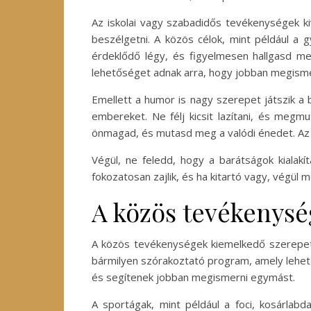
Az iskolai vagy szabadidős tevékenységek kiv
beszélgetni. A közös célok, mint például a 
érdeklődő légy, és figyelmesen hallgasd meg
lehetőséget adnak arra, hogy jobban megism
Emellett a humor is nagy szerepet játszik a
embereket. Ne félj kicsit lazítani, és megmu
önmagad, és mutasd meg a valódi énedet. Az a
Végül, ne feledd, hogy a barátságok kialakí
fokozatosan zajlik, és ha kitartó vagy, végül m
A közös tevékenysé
A közös tevékenységek kiemelkedő szerepet j
bármilyen szórakoztató program, amely lehető
és segítenek jobban megismerni egymást.
A sportágak, mint például a foci, kosárlab