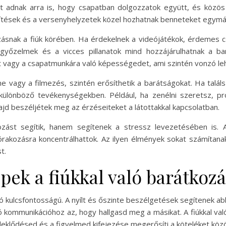
 adnak arra is, hogy csapatban dolgozzatok együtt, és közös 
szítések és a versenyhelyzetek közel hozhatnak benneteket egym
ásnak a fiúk körében. Ha érdekelnek a videójátékok, érdemes cs
s győzelmek és a vicces pillanatok mind hozzájárulhatnak a 
vagy a csapatmunkára való képességedet, ami szintén vonzó lehe
ne vagy a filmezés, szintén erősíthetik a barátságokat. Ha találsz
ülönböző tevékenységekben. Például, ha zenélni szeretsz, pr
d beszéljétek meg az érzéseiteket a látottakkal kapcsolatban.
ást segítik, hanem segítenek a stressz levezetésében is. Am
szórakozásra koncentrálhattok. Az ilyen élmények sokat számítan
t.
ek a fiúkkal való barátkoz
ió kulcsfontosságú. A nyílt és őszinte beszélgetések segítenek
jó kommunikációhoz az, hogy hallgasd meg a másikat. A fiúkkal val
rdeklődésed és a figyelmed kifejezése megerősíti a köteléket köz