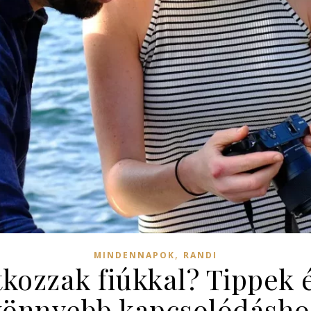
,
MINDENNAPOK
RANDI
kozzak fiúkkal? Tippek é
könnyebb kapcsolódásho