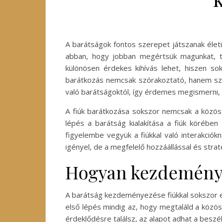
A barátságok fontos szerepet játszanak életün
abban, hogy jobban megértsük magunkat, t
különösen érdekes kihívás lehet, hiszen sok
barátkozás nemcsak szórakoztató, hanem szám
való barátságoktól, így érdemes megismerni,
A fiúk barátkozása sokszor nemcsak a közös
lépés a barátság kialakítása a fiúk körében
figyelembe vegyük a fiúkkal való interakciók
igényel, de a megfelelő hozzáállással és straté
Hogyan kezdeménye
A barátság kezdeményezése fiúkkal sokszor el
első lépés mindig az, hogy megtaláld a közö
érdeklődésre találsz, az alapot adhat a beszé