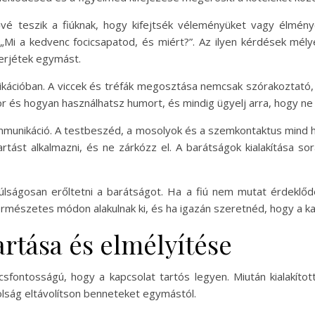
vé teszik a fiúknak, hogy kifejtsék véleményüket vagy élmény
y „Mi a kedvenc focicsapatod, és miért?”. Az ilyen kérdések m
erjétek egymást.
kációban. A viccek és tréfák megosztása nemcsak szórakoztató, ha
r és hogyan használhatsz humort, és mindig ügyelj arra, hogy ne 
munikáció. A testbeszéd, a mosolyok és a szemkontaktus mind h
artást alkalmazni, és ne zárkózz el. A barátságok kialakítása so
túlságosan erőltetni a barátságot. Ha a fiú nem mutat érdeklőd
 természetes módon alakulnak ki, és ha igazán szeretnéd, hogy a 
rtása és elmélyítése
csfontosságú, hogy a kapcsolat tartós legyen. Miután kialakíto
volság eltávolítson benneteket egymástól.