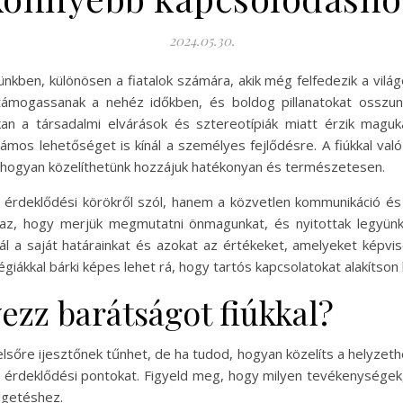
2024.05.30.
kben, különösen a fiatalok számára, akik még felfedezik a világ
ámogassanak a nehéz időkben, és boldog pillanatokat osszunk
an a társadalmi elvárások és sztereotípiák miatt érzik maguk
os lehetőséget is kínál a személyes fejlődésre. A fiúkkal való
 hogyan közelíthetünk hozzájuk hatékonyan és természetesen.
 érdeklődési körökről szól, hanem a közvetlen kommunikáció és
 az, hogy merjük megmutatni önmagunkat, és nyitottak legyünk
nál a saját határainkat és azokat az értékeket, amelyeket képvi
giákkal bárki képes lehet rá, hogy tartós kapcsolatokat alakítson ki
zz barátságot fiúkkal?
sőre ijesztőnek tűnhet, de ha tudod, hogyan közelíts a helyzethe
s érdeklődési pontokat. Figyeld meg, hogy milyen tevékenységek,
lgetéshez.