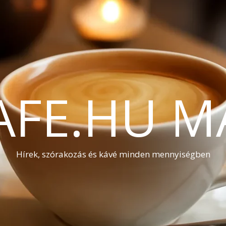
AFE.HU M
Hírek, szórakozás és kávé minden mennyiségben