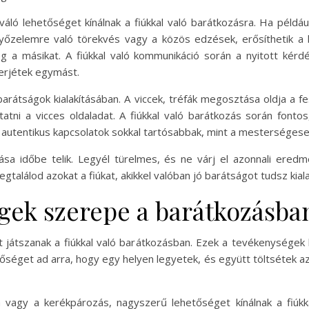
áló lehetőséget kínálnak a fiúkkal való barátkozásra. Ha példáu
győzelemre való törekvés vagy a közös edzések, erősíthetik a
 a másikat. A fiúkkal való kommunikáció során a nyitott kérdé
erjétek egymást.
 barátságok kialakításában. A viccek, tréfák megosztása oldja a
tatni a vicces oldaladat. A fiúkkal való barátkozás során fonto
utentikus kapcsolatok sokkal tartósabbak, mint a mesterségesen
tása időbe telik. Legyél türelmes, és ne várj el azonnali eredm
egtalálod azokat a fiúkat, akikkel valóban jó barátságot tudsz kiala
gek szerepe a barátkozásba
átszanak a fiúkkal való barátkozásban. Ezek a tevékenységek 
séget ad arra, hogy egy helyen legyetek, és együtt töltsétek az 
da vagy a kerékpározás, nagyszerű lehetőséget kínálnak a fiúk