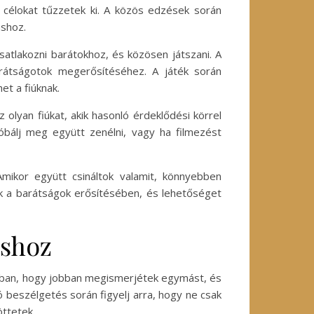
célokat tűzzetek ki. A közös edzések során
áshoz.
atlakozni barátokhoz, és közösen játszani. A
barátságotok megerősítéséhez. A játék során
t a fiúknak.
 olyan fiúkat, akik hasonló érdeklődési körrel
óbálj meg együtt zenélni, vagy ha filmezést
ikor együtt csináltok valamit, könnyebben
ak a barátságok erősítésében, és lehetőséget
áshoz
 abban, hogy jobban megismerjétek egymást, és
ó beszélgetés során figyelj arra, hogy ne csak
öttetek.