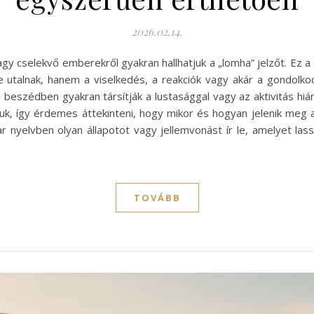
2026.02.14.
y cselekvő emberekről gyakran hallhatjuk a „lomha” jelzőt. Ez a
alnak, hanem a viselkedés, a reakciók vagy akár a gondolkod
 beszédben gyakran társítják a lustasággal vagy az aktivitás hi
juk, így érdemes áttekinteni, hogy mikor és hogyan jelenik meg
 nyelvben olyan állapotot vagy jellemvonást ír le, amelyet l
TOVÁBB