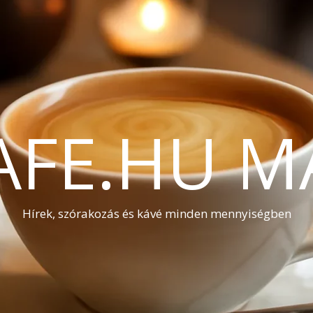
AFE.HU M
Hírek, szórakozás és kávé minden mennyiségben