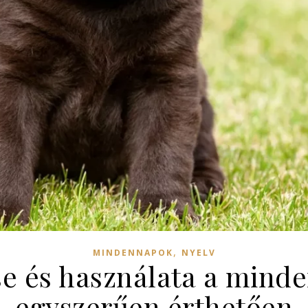
,
MINDENNAPOK
NYELV
e és használata a mind
egyszerűen érthetően