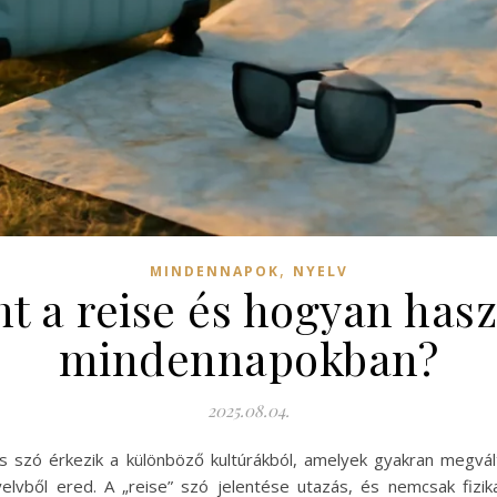
,
MINDENNAPOK
NYELV
nt a reise és hogyan has
mindennapokban?
2025.08.04.
s szó érkezik a különböző kultúrákból, amelyek gyakran megvál
elvből ered. A „reise” szó jelentése utazás, és nemcsak fizi