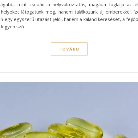
ágabb, mint csupán a helyváltoztatás; magába foglalja az é
elyeket látogatunk meg, hanem találkozunk új emberekkel, íze
án egy egyszerű utazást jelöl, hanem a kaland keresését, a fejlő
, legyen szó…
TOVÁBB