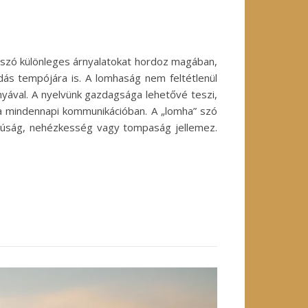
 szó különleges árnyalatokat hordoz magában,
ás tempójára is. A lomhaság nem feltétlenül
ányával. A nyelvünk gazdagsága lehetővé teszi,
 a mindennapi kommunikációban. A „lomha” szó
assúság, nehézkesség vagy tompaság jellemez.