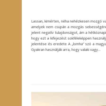
Lassan, kimérten, néha nehézkesen mozgó vag
amelyek nem csupán a mozgás sebességére ut
jelent negatív tulajdonságot, ám a hétköznapi
hogy ezt a kifejezést sokféleképpen használ
jelentése és eredete A „lomha” szó a magyar
Gyakran használják arra, hogy valaki vagy…