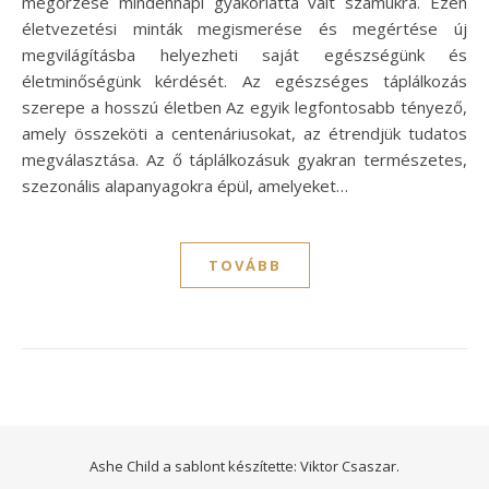
megőrzése mindennapi gyakorlattá vált számukra. Ezen
életvezetési minták megismerése és megértése új
megvilágításba helyezheti saját egészségünk és
életminőségünk kérdését. Az egészséges táplálkozás
szerepe a hosszú életben Az egyik legfontosabb tényező,
amely összeköti a centenáriusokat, az étrendjük tudatos
megválasztása. Az ő táplálkozásuk gyakran természetes,
szezonális alapanyagokra épül, amelyeket…
TOVÁBB
Ashe Child a sablont készítette:
Viktor Csaszar.