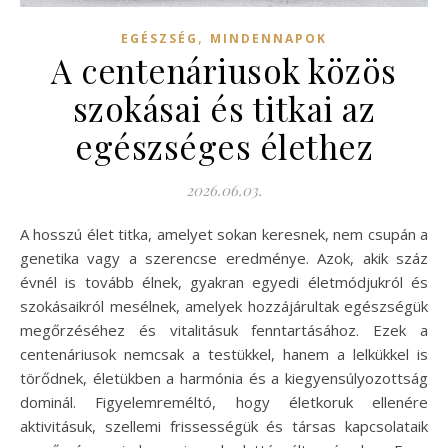
,
EGÉSZSÉG
MINDENNAPOK
A centenáriusok közös
szokásai és titkai az
egészséges élethez
2026.06.03.
A hosszú élet titka, amelyet sokan keresnek, nem csupán a
genetika vagy a szerencse eredménye. Azok, akik száz
évnél is tovább élnek, gyakran egyedi életmódjukról és
szokásaikról mesélnek, amelyek hozzájárultak egészségük
megőrzéséhez és vitalitásuk fenntartásához. Ezek a
centenáriusok nemcsak a testükkel, hanem a lelkükkel is
törődnek, életükben a harmónia és a kiegyensúlyozottság
dominál. Figyelemreméltó, hogy életkoruk ellenére
aktivitásuk, szellemi frissességük és társas kapcsolataik