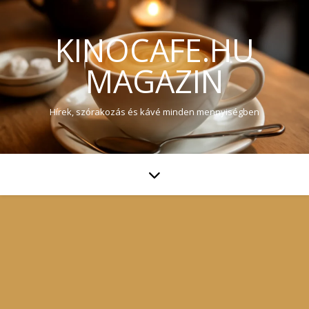
KINOCAFE.HU
MAGAZIN
Hírek, szórakozás és kávé minden mennyiségben