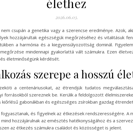
élethez
2026.06.03.
, nem csupán a genetika vagy a szerencse eredménye. Azok, aki
lyek hozzájárultak egészségük megőrzéséhez és vitalitásuk fe
letükben a harmónia és a kiegyensúlyozottság dominál. Figyelemr
ik megőrzése mindennapi gyakorlattá vált számukra. Ezen élet
 és életminőségünk kérdését.
álkozás szerepe a hosszú él
eköti a centenáriusokat, az étrendjük tudatos megválasztás
i forrásokból szereznek be. Kerülik a feldolgozott élelmiszereke
s kiőrlésű gabonákban és egészséges zsírokban gazdag étrendet 
t fogyasztanak, és figyelnek az étkezések rendszerességére. A m
t mind hozzájárulnak az emésztés hatékonyságához és a szerve
hiszen az étkezés számukra családot és közösséget is jelent.