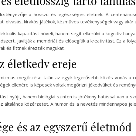
 és élethosszig tartó tanulás
ulcstényezője a hosszú és egészséges életnek. A centenárius
t: olvasás, kirakós játékok, kézműves tevékenységek vagy akár új
ektuális kapacitást növeli, hanem segít elkerülni a kognitív hanya
endszert, javítják a memóriát és elősegítik a kreativitást. Ez a f
vak és fittnek érezzék magukat.
z életkedv ereje
timizmus megőrzése talán az egyik legerősebb közös vonás a ce
ségek ellenére is képesek voltak megőrizni jókedvüket és remény
ást nyújt, hanem biológiai szinten is jótékony hatással van a sz
 az általános közérzetet. A humor és a nevetés mindennapos jelen
ége és az egyszerű életmód