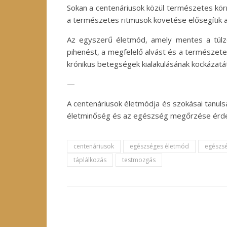
Sokan a centenáriusok közül természetes kör
a természetes ritmusok követése elősegítik a 
Az egyszerű életmód, amely mentes a túlzot
pihenést, a megfelelő alvást és a természete
krónikus betegségek kialakulásának kockázatát
—
A centenáriusok életmódja és szokásai tanul
életminőség és az egészség megőrzése érdek
centenáriusok
egészséges életmód
egészs
táplálkozás
testmozgás