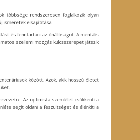
ok többsége rendszeresen foglalkozik olyan
 ismeretek elsajátítása.
tlást és fenntartani az önállóságot. A mentális
olyamatos szellemi mozgás kulcsszerepet játszik
ntenáriusok között. Azok, akik hosszú életet
üket.
ervezetre. Az optimista szemlélet csökkenti a
léte segít oldani a feszültséget és élénkíti a