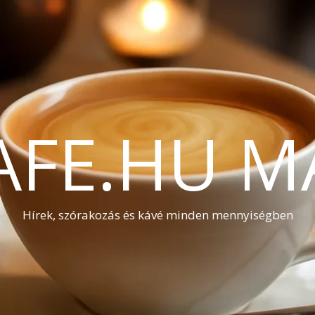
AFE.HU M
Hírek, szórakozás és kávé minden mennyiségben