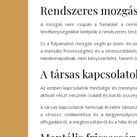
Rendszeres mozgás é
A mozgás nem csupán a fiataloké; a centen
tevékenységeikbe beépítik a rendszeres testm
Ez a folyamatos mozgás segíti az izom- és íz
a mentális frissességhez és a stresszoldásh
mindennapoknak, nem kényszerként, hanem ö
A társas kapcsolato
Az emberi kapcsolatok minősége és mennyiség
aktívan részt vesznek családi és baráti össz
A társas kapcsolatok nemcsak érzelmi támaszt n
a stressz csökkentése és a kiegyensúlyozo
elfogadásról, a megbocsátásról és a hála érzé