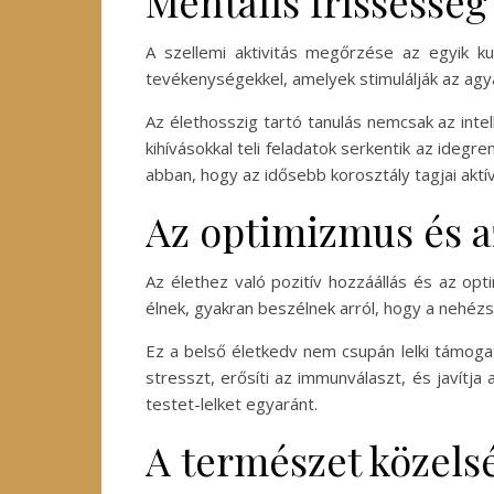
Mentális frissesség
A szellemi aktivitás megőrzése az egyik k
tevékenységekkel, amelyek stimulálják az agya
Az élethosszig tartó tanulás nemcsak az intell
kihívásokkal teli feladatok serkentik az idegr
abban, hogy az idősebb korosztály tagjai aktí
Az optimizmus és a
Az élethez való pozitív hozzáállás és az op
élnek, gyakran beszélnek arról, hogy a nehéz
Ez a belső életkedv nem csupán lelki támogat
stresszt, erősíti az immunválaszt, és javítja
testet-lelket egyaránt.
A természet közels