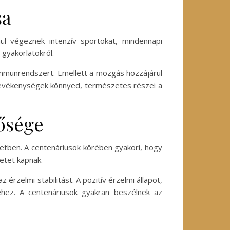
sa
ül végeznek intenzív sportokat, mindennapi
gyakorlatokról.
 immunrendszert. Emellett a mozgás hozzájárul
 tevékenységek könnyed, természetes részei a
tősége
etben. A centenáriusok körében gyakori, hogy
etet kapnak.
érzelmi stabilitást. A pozitív érzelmi állapot,
éhez. A centenáriusok gyakran beszélnek az