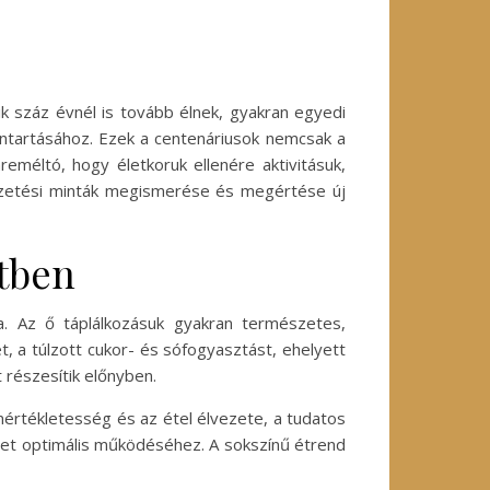
k száz évnél is tovább élnek, gyakran egyedi
nntartásához. Ezek a centenáriusok nemcsak a
eméltó, hogy életkoruk ellenére aktivitásuk,
vezetési minták megismerése és megértése új
etben
a. Az ő táplálkozásuk gyakran természetes,
t, a túlzott cukor- és sófogyasztást, ehelyett
részesítik előnyben.
értékletesség és az étel élvezete, a tudatos
zet optimális működéséhez. A sokszínű étrend