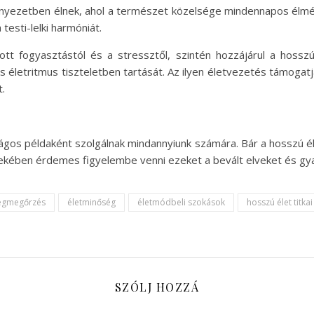
nyezetben élnek, ahol a természet közelsége mindennapos élményt
testi-lelki harmóniát.
t fogyasztástól és a stressztől, szintén hozzájárul a hossz
s életritmus tiszteletben tartását. Az ilyen életvezetés támogat
.
ságos példaként szolgálnak mindannyiunk számára. Bár a hosszú 
ében érdemes figyelembe venni ezeket a bevált elveket és gya
égmegőrzés
életminőség
életmódbeli szokások
hosszú élet titkai
SZÓLJ HOZZÁ