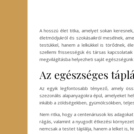
A hosszú élet titka, amelyet sokan keresnek
életmódjukról és szokásaikról mesélnek, ame
testükkel, hanem a lelkükkel is törődnek, é
szellemi frissességük és társas kapcsolata
megvilágításba helyezheti saját egészségünk
Az egészséges tápl
Az egyik legfontosabb tényező, amely össz
szezonális alapanyagokra épül, amelyeket hely
inkább a zöldségekben, gyümölcsökben, telje
Nem ritka, hogy a centenáriusok kis adagoka
rágás, valamint a nyugodt étkezési környeze
nemcsak a testet táplálja, hanem a lelket is, 