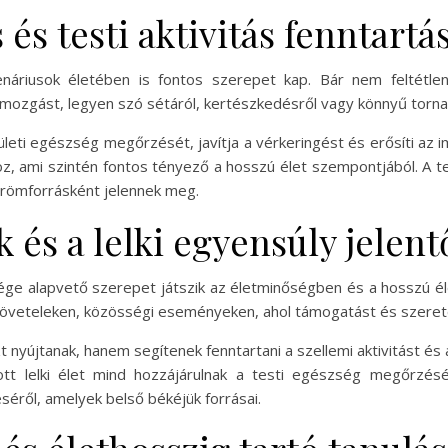
s testi aktivitás fenntartá
áriusok életében is fontos szerepet kap. Bár nem feltétlen
ozgást, legyen szó sétáról, kertészkedésről vagy könnyű torna 
ületi egészség megőrzését, javítja a vérkeringést és erősíti az
oz, ami szintén fontos tényező a hosszú élet szempontjából. A
römforrásként jelennek meg.
k és a lelki egyensúly jelen
e alapvető szerepet játszik az életminőségben és a hosszú él
ejöveteleken, közösségi eseményeken, ahol támogatást és szeret
yújtanak, hanem segítenek fenntartani a szellemi aktivitást és az 
tt lelki élet mind hozzájárulnak a testi egészség megőrzés
séről, amelyek belső békéjük forrásai.