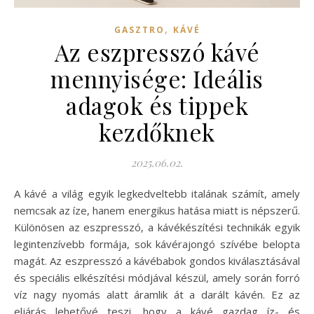
,
GASZTRO
KÁVÉ
Az eszpresszó kávé
mennyisége: Ideális
adagok és tippek
kezdőknek
2025.06.02.
A kávé a világ egyik legkedveltebb italának számít, amely
nemcsak az íze, hanem energikus hatása miatt is népszerű.
Különösen az eszpresszó, a kávékészítési technikák egyik
legintenzívebb formája, sok kávérajongó szívébe belopta
magát. Az eszpresszó a kávébabok gondos kiválasztásával
és speciális elkészítési módjával készül, amely során forró
víz nagy nyomás alatt áramlik át a darált kávén. Ez az
eljárás lehetővé teszi, hogy a kávé gazdag íz- és