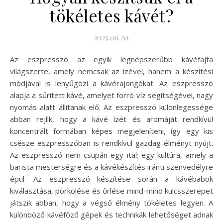
tökéletes kávét?
2025.06.20.
Az eszpresszó az egyik legnépszerűbb kávéfajta
világszerte, amely nemcsak az ízével, hanem a készítési
módjával is lenyűgözi a kávérajongókat. Az eszpresszó
alapja a sűrített kávé, amelyet forró víz segítségével, nagy
nyomás alatt állítanak elő. Az eszpresszó különlegessége
abban rejlik, hogy a kávé ízét és aromáját rendkívül
koncentrált formában képes megjeleníteni, így egy kis
csésze eszpresszóban is rendkívül gazdag élményt nyújt.
Az eszpresszó nem csupán egy ital; egy kultúra, amely a
barista mesterségre és a kávékészítés iránti szenvedélyre
épül. Az eszpresszó készítése során a kávébabok
kiválasztása, pörkölése és őrlése mind-mind kulcsszerepet
játszik abban, hogy a végső élmény tökéletes legyen. A
különböző kávéfőző gépek és technikák lehetőséget adnak