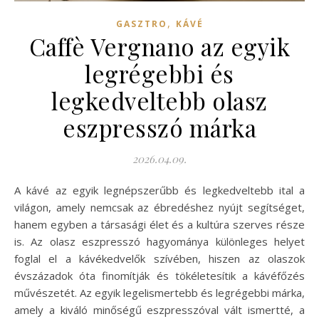
,
GASZTRO
KÁVÉ
Caffè Vergnano az egyik
legrégebbi és
legkedveltebb olasz
eszpresszó márka
2026.04.09.
A kávé az egyik legnépszerűbb és legkedveltebb ital a
világon, amely nemcsak az ébredéshez nyújt segítséget,
hanem egyben a társasági élet és a kultúra szerves része
is. Az olasz eszpresszó hagyománya különleges helyet
foglal el a kávékedvelők szívében, hiszen az olaszok
évszázadok óta finomítják és tökéletesítik a kávéfőzés
művészetét. Az egyik legelismertebb és legrégebbi márka,
amely a kiváló minőségű eszpresszóval vált ismertté, a