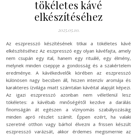
tökéletes kávé
elkészítéséhez
2025.05.10.
Az eszpresszó készítésének titkai a tökéletes kávé
elkészítéséhez Az eszpresszó egy olyan kávéfajta, amely
nem csupán egy ital, hanem egy rituálé, egy élmény,
melynek minden cseppje a gondosság és a szakértelem
eredménye. A kávékedvelők körében az eszpresszó
különösen nagy becsben áll, hiszen intenzív aromája és
karakteres ízvilága miatt számtalan kávéital alapját képezi.
Az igazi eszpresszó azonban nem véletlenül lesz
tökéletes: a kávébab minőségétől kezdve a darálás
finomságán át egészen a víznyomás szabályozásáig
minden apró részlet számít. Éppen ezért, ha valaki
szeretné otthon vagy bárhol élvezni a frissen készült
eszpresszó varázsát, akkor érdemes megismernie az