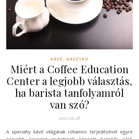
,
KÁVÉ
GASZTRO
Miért a Coffee Education
Center a legjobb választás,
ha barista tanfolyamról
van szó?
2025.06.28.
A specialty kávé világának rohamos terjedésével egyre
nagyobb kereslet mutatkozik képzett baristák iránt.