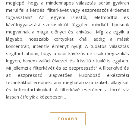
meglepő, hogy a mindennapos választás során gyakran
merül fel a kérdés: filterkávét vagy eszpresszót érdemes
fogyasztani? Az egyéni ízléstől, életmódtól és
kávéfogyasztási szokásoktól függően mindkét típusnak
megvannak a maga előnyei és kihívásai. Míg az egyik a
lágyabb, hosszabb kortyokat kínál, addig a másik
koncentrált, intenzív élményt nyújt. A tudatos választás
segíthet abban, hogy a napi kávézás ne csak megszokás
legyen, hanem valódi élvezet és frissítő rituálé is egyben.
Mi jellemzi a filterkávét és az eszpresszót? A filterkávé és
az eszpresszó alapvetően különböző elkészítési
technikákból erednek, ami meghatározza ízüket, állagukat
és koffeintartalmukat. A filterkávé esetében a forró víz
lassan átfolyik a közepesen…
TOVÁBB