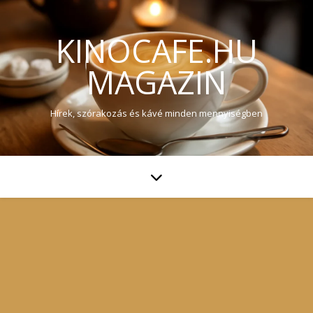
KINOCAFE.HU
MAGAZIN
Hírek, szórakozás és kávé minden mennyiségben