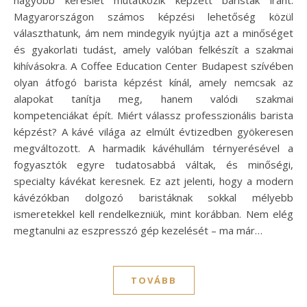
Magyarországon számos képzési lehetőség közül
választhatunk, ám nem mindegyik nyújtja azt a minőséget
és gyakorlati tudást, amely valóban felkészít a szakmai
kihívásokra. A Coffee Education Center Budapest szívében
olyan átfogó barista képzést kínál, amely nemcsak az
alapokat tanítja meg, hanem valódi szakmai
kompetenciákat épít. Miért válassz professzionális barista
képzést? A kávé világa az elmúlt évtizedben gyökeresen
megváltozott. A harmadik kávéhullám térnyerésével a
fogyasztók egyre tudatosabbá váltak, és minőségi,
specialty kávékat keresnek. Ez azt jelenti, hogy a modern
kávézókban dolgozó baristáknak sokkal mélyebb
ismeretekkel kell rendelkezniük, mint korábban. Nem elég
megtanulni az eszpresszó gép kezelését – ma már…
TOVÁBB