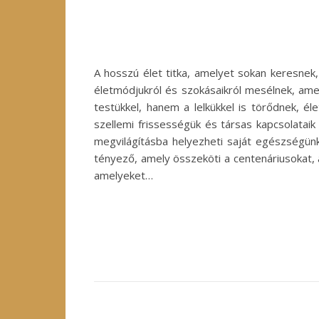
A hosszú élet titka, amelyet sokan keresnek
életmódjukról és szokásaikról mesélnek, ame
testükkel, hanem a lelkükkel is törődnek, é
szellemi frissességük és társas kapcsolata
megvilágításba helyezheti saját egészségün
tényező, amely összeköti a centenáriusokat,
amelyeket…