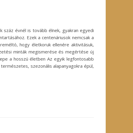
k száz évnél is tovább élnek, gyakran egyedi
nntartásához. Ezek a centenáriusok nemcsak a
eméltó, hogy életkoruk ellenére aktivitásuk,
vezetési minták megismerése és megértése új
repe a hosszú életben Az egyik legfontosabb
 természetes, szezonális alapanyagokra épül,