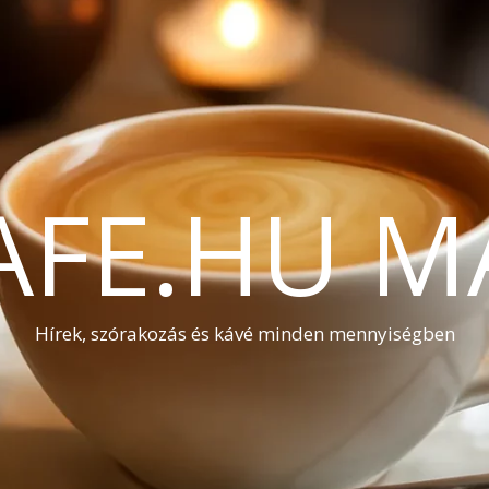
AFE.HU M
Hírek, szórakozás és kávé minden mennyiségben