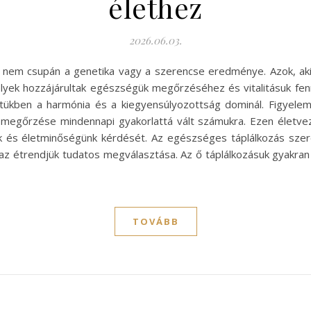
élethez
2026.06.03.
, nem csupán a genetika vagy a szerencse eredménye. Azok, aki
lyek hozzájárultak egészségük megőrzéséhez és vitalitásuk fe
letükben a harmónia és a kiegyensúlyozottság dominál. Figyelemr
ik megőrzése mindennapi gyakorlattá vált számukra. Ezen élet
k és életminőségünk kérdését. Az egészséges táplálkozás sze
 az étrendjük tudatos megválasztása. Az ő táplálkozásuk gyakran
TOVÁBB