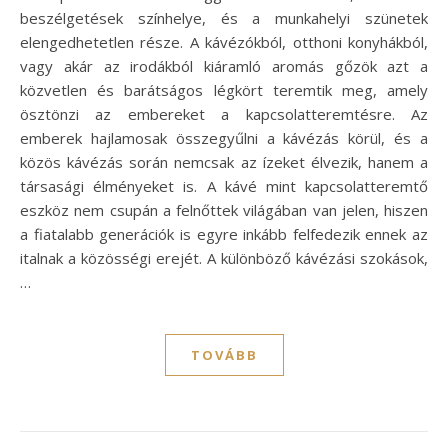
beszélgetések színhelye, és a munkahelyi szünetek
elengedhetetlen része. A kávézókból, otthoni konyhákból,
vagy akár az irodákból kiáramló aromás gőzök azt a
közvetlen és barátságos légkört teremtik meg, amely
ösztönzi az embereket a kapcsolatteremtésre. Az
emberek hajlamosak összegyűlni a kávézás körül, és a
közös kávézás során nemcsak az ízeket élvezik, hanem a
társasági élményeket is. A kávé mint kapcsolatteremtő
eszköz nem csupán a felnőttek világában van jelen, hiszen
a fiatalabb generációk is egyre inkább felfedezik ennek az
italnak a közösségi erejét. A különböző kávézási szokások,
…
TOVÁBB