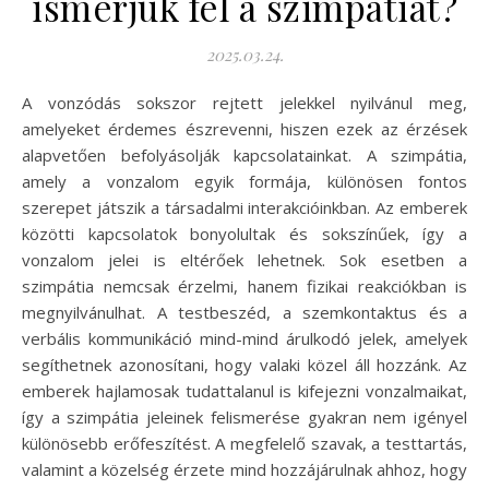
ismerjük fel a szimpátiát?
2025.03.24.
A vonzódás sokszor rejtett jelekkel nyilvánul meg,
amelyeket érdemes észrevenni, hiszen ezek az érzések
alapvetően befolyásolják kapcsolatainkat. A szimpátia,
amely a vonzalom egyik formája, különösen fontos
szerepet játszik a társadalmi interakcióinkban. Az emberek
közötti kapcsolatok bonyolultak és sokszínűek, így a
vonzalom jelei is eltérőek lehetnek. Sok esetben a
szimpátia nemcsak érzelmi, hanem fizikai reakciókban is
megnyilvánulhat. A testbeszéd, a szemkontaktus és a
verbális kommunikáció mind-mind árulkodó jelek, amelyek
segíthetnek azonosítani, hogy valaki közel áll hozzánk. Az
emberek hajlamosak tudattalanul is kifejezni vonzalmaikat,
így a szimpátia jeleinek felismerése gyakran nem igényel
különösebb erőfeszítést. A megfelelő szavak, a testtartás,
valamint a közelség érzete mind hozzájárulnak ahhoz, hogy