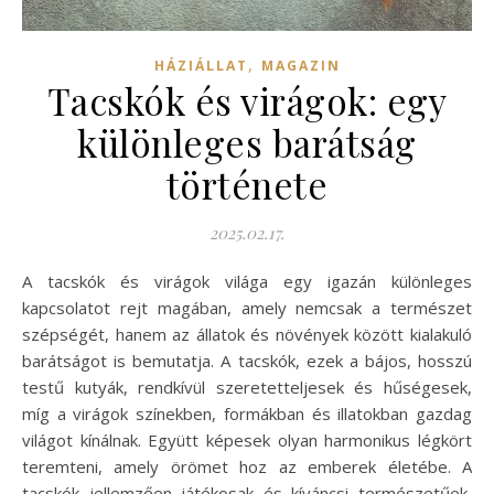
,
HÁZIÁLLAT
MAGAZIN
Tacskók és virágok: egy
különleges barátság
története
2025.02.17.
A tacskók és virágok világa egy igazán különleges
kapcsolatot rejt magában, amely nemcsak a természet
szépségét, hanem az állatok és növények között kialakuló
barátságot is bemutatja. A tacskók, ezek a bájos, hosszú
testű kutyák, rendkívül szeretetteljesek és hűségesek,
míg a virágok színekben, formákban és illatokban gazdag
világot kínálnak. Együtt képesek olyan harmonikus légkört
teremteni, amely örömet hoz az emberek életébe. A
tacskók jellemzően játékosak és kíváncsi természetűek,