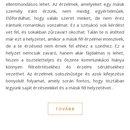
ellentmondásos lehet. Az érzelmek, amelyeket egy másik
személy iránt érzünk, nem mindig egyértelműek.
Előfordulhat, hogy valaki szeret minket, de nem érez
irántunk romantikus vonzalmat. Ez a szituáció sok kérdést
vet fel, és sokakban zűrzavart okozhat. Talán te is átélted
már ezt a helyzetet, amikor a másik fél érzelmei intenzívek,
de a te érzéseid nem érnek fel ehhez a szinthez. Ez a
helyzet nemcsak zavaró, hanem akár fájdalmas is lehet,
hiszen a tiszteletteljes és őszinte kommunikáció hiánya
könnyen félreértésekhez és érzelmi sérülésekhez
vezethet. Az érzelmek sokszínűsége és azok kifejezése
bonyolult folyamat, amely során fontos, hogy tisztában
legyünk saját érzéseinkkel és a másik fél helyzetével…
TOVÁBB