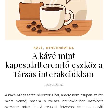
,
KÁVÉ
MINDENNAPOK
A kávé mint
kapcsolatteremtő eszköz a
társas interakciókban
2025.08.04.
A kávé világszerte népszerű ital, amely nem csupán az íze
miatt vonzó, hanem a társas interakciókban betöltött
szerepe miatt is. A reggeli kávézás ritus, a baráti