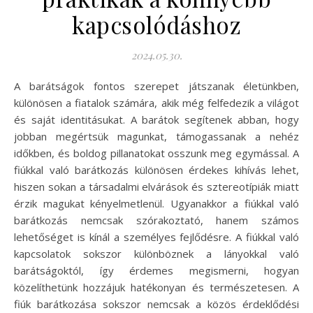
kapcsolódáshoz
2024.05.30.
A barátságok fontos szerepet játszanak életünkben,
különösen a fiatalok számára, akik még felfedezik a világot
és saját identitásukat. A barátok segítenek abban, hogy
jobban megértsük magunkat, támogassanak a nehéz
időkben, és boldog pillanatokat osszunk meg egymással. A
fiúkkal való barátkozás különösen érdekes kihívás lehet,
hiszen sokan a társadalmi elvárások és sztereotípiák miatt
érzik magukat kényelmetlenül. Ugyanakkor a fiúkkal való
barátkozás nemcsak szórakoztató, hanem számos
lehetőséget is kínál a személyes fejlődésre. A fiúkkal való
kapcsolatok sokszor különböznek a lányokkal való
barátságoktól, így érdemes megismerni, hogyan
közelíthetünk hozzájuk hatékonyan és természetesen. A
fiúk barátkozása sokszor nemcsak a közös érdeklődési