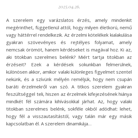
2025.04.26.
A szerelem egy varázslatos érzés, amely mindenkit
megérinthet, függetlenül attól, hogy milyen életkorú, nemű
vagy háttérrel rendelkezik. Az érzelmi kötelékek kialakulása
gyakran szövevényes és rejtélyes folyamat, amely
nemcsak örömöt, hanem kérdéseket is magával hoz. Ki az,
aki titokban szerelmes belénk? Miért tartja titokban az
érzéseit? Ezek a kérdések sokunkban felmerülnek,
különösen akkor, amikor valaki különleges figyelmet szentel
nekünk, és a szívünk mélyén reméljük, hogy nem csupán
baráti érzelmekről van szó. A titkos szerelem gyakran
feszültséggel teli, hiszen az érzelmek kifejezésének hiánya
mindkét fél számára kihívásokkal járhat. Az, hogy valaki
titokban szerelmes belénk, sokféle okból adódhat: lehet,
hogy fél a visszautasítástól, vagy talán már egy másik
kapcsolatban él. A szerelem dinamikája…