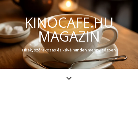
KINOCAFE.HU
MAGAZIN
Hírek, szórakozás és kávé minden mennyiségben