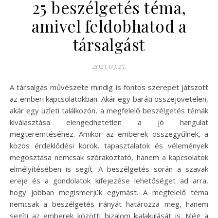
25 beszélgetés téma,
amivel feldobhatod a
társalgást
2025.03.25.
A társalgás művészete mindig is fontos szerepet játszott
az emberi kapcsolatokban. Akár egy baráti összejövetelen,
akár egy üzleti találkozón, a megfelelő beszélgetés témák
kiválasztása elengedhetetlen a jó hangulat
megteremtéséhez. Amikor az emberek összegyűlnek, a
közös érdeklődési körök, tapasztalatok és vélemények
megosztása nemcsak szórakoztató, hanem a kapcsolatok
elmélyítésében is segít. A beszélgetés során a szavak
ereje és a gondolatok kifejezése lehetőséget ad arra,
hogy jobban megismerjük egymást. A megfelelő téma
nemcsak a beszélgetés irányát határozza meg, hanem
segíti az emberek közötti bizalom kialakulását is. Még a