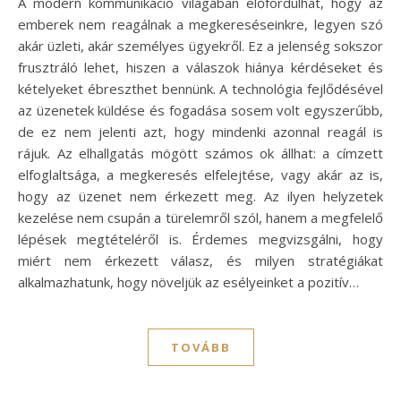
A modern kommunikáció világában előfordulhat, hogy az
emberek nem reagálnak a megkereséseinkre, legyen szó
akár üzleti, akár személyes ügyekről. Ez a jelenség sokszor
frusztráló lehet, hiszen a válaszok hiánya kérdéseket és
kételyeket ébreszthet bennünk. A technológia fejlődésével
az üzenetek küldése és fogadása sosem volt egyszerűbb,
de ez nem jelenti azt, hogy mindenki azonnal reagál is
rájuk. Az elhallgatás mögött számos ok állhat: a címzett
elfoglaltsága, a megkeresés elfelejtése, vagy akár az is,
hogy az üzenet nem érkezett meg. Az ilyen helyzetek
kezelése nem csupán a türelemről szól, hanem a megfelelő
lépések megtételéről is. Érdemes megvizsgálni, hogy
miért nem érkezett válasz, és milyen stratégiákat
alkalmazhatunk, hogy növeljük az esélyeinket a pozitív…
TOVÁBB