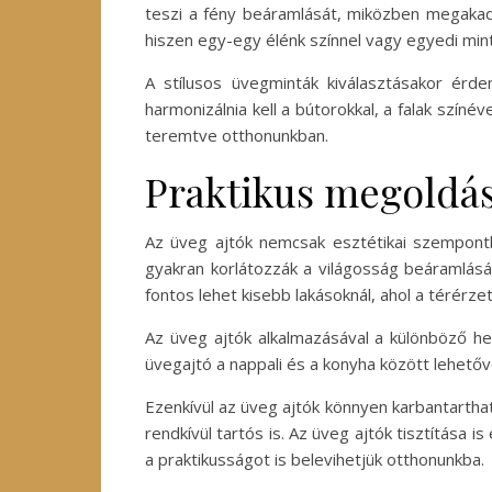
teszi a fény beáramlását, miközben megakadál
hiszen egy-egy élénk színnel vagy egyedi mint
A stílusos üvegminták kiválasztásakor érd
harmonizálnia kell a bútorokkal, a falak szín
teremtve otthonunkban.
Praktikus megoldáso
Az üveg ajtók nemcsak esztétikai szempontb
gyakran korlátozzák a világosság beáramlásá
fontos lehet kisebb lakásoknál, ahol a térérze
Az üveg ajtók alkalmazásával a különböző he
üvegajtó a nappali és a konyha között lehető
Ezenkívül az üveg ajtók könnyen karbantartha
rendkívül tartós is. Az üveg ajtók tisztítása
a praktikusságot is belevihetjük otthonunkba.