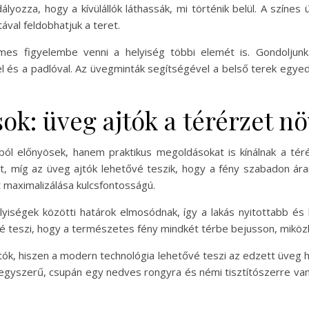
yozza, hogy a kívülállók láthassák, mi történik belül. A színes 
ával feldobhatjuk a teret.
emes figyelembe venni a helyiség többi elemét is. Gondoljunk
ével és a padlóval. Az üvegminták segítségével a belső terek egyed
k: üveg ajtók a térérzet n
ól előnyösek, hanem praktikus megoldásokat is kínálnak a tér
t, míg az üveg ajtók lehetővé teszik, hogy a fény szabadon ár
t maximalizálása kulcsfontosságú.
lyiségek közötti határok elmosódnak, így a lakás nyitottabb é
vé teszi, hogy a természetes fény mindkét térbe bejusson, miköz
tók, hiszen a modern technológia lehetővé teszi az edzett üveg
 is egyszerű, csupán egy nedves rongyra és némi tisztítószerre 