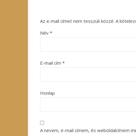
Az e-mail címet nem tesszük közzé.
A kötele
Név
*
E-mail cím
*
Honlap
A nevem, e-mail címem, és weboldalcímem m