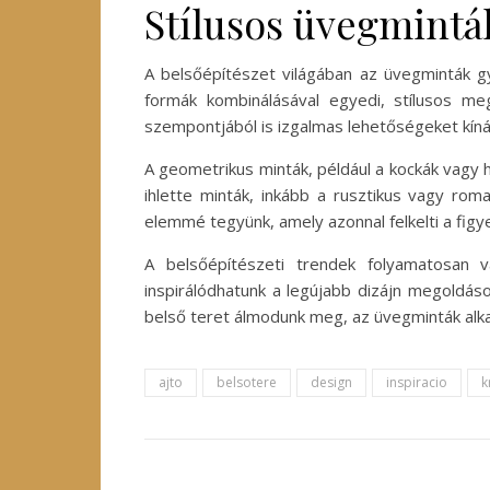
Stílusos üvegminták
A belsőépítészet világában az üvegminták gy
formák kombinálásával egyedi, stílusos me
szempontjából is izgalmas lehetőségeket kínál
A geometrikus minták, például a kockák vagy 
ihlette minták, inkább a rusztikus vagy rom
elemmé tegyünk, amely azonnal felkelti a figy
A belsőépítészeti trendek folyamatosan v
inspirálódhatunk a legújabb dizájn megoldáso
belső teret álmodunk meg, az üvegminták alka
ajto
belsotere
design
inspiracio
k