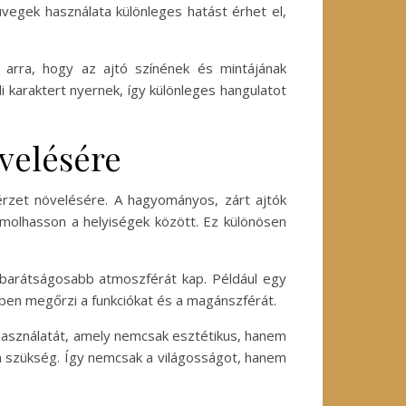
üvegek használata különleges hatást érhet el,
 arra, hogy az ajtó színének és mintájának
i karaktert nyernek, így különleges hangulatot
övelésére
érzet növelésére. A hagyományos, zárt ajtók
amolhasson a helyiségek között. Ez különösen
s barátságosabb atmoszférát kap. Például egy
ben megőrzi a funkciókat és a magánszférát.
 használatát, amely nemcsak esztétikus, hanem
van szükség. Így nemcsak a világosságot, hanem