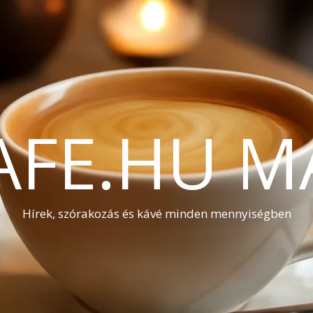
AFE.HU M
Hírek, szórakozás és kávé minden mennyiségben