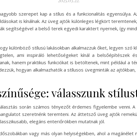
2025.03.22.
gyobb szerepet kap a stílus és a funkcionalitás egyensúlya. A
sokat is kínálnak. Az üveg ajtók különleges légkört teremtenek
k segítségével a belső terek egyedi karaktert nyernek, így mind
ogy különböző stílusú lakásokban alkalmazzuk őket, legyen szó kl
gtelen, ami inspiráló lehetőségeket kínál a belsőépítészek é
nak, hanem praktikus funkciókat is betöltenek, mint például a t
dezzük, hogyan alkalmazhatók a stílusos üvegminták az ajtókban
ínűsége: válasszunk stílust
 választás során számos tényezőt érdemes figyelembe venni. A 
 hangulatot szeretnénk teremteni. Az áttetsző üveg ajtók remekül
klasszikusabb, elegáns enteriőrökben mutatnak jól.
rdőszobákban vagy más olyan helyiségekben, ahol a magánélet 