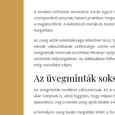
A modern otthonok tervezése során egyre na
szempontból vonzóak, hanem praktikus megoldá
a magánszférát. A különböző minták és textúrá
megoldást.
Az üveg ajtók sokoldalúsága lehetővé teszi, h
minták választékának szélessége szinte vé
üvegminták nemcsak esztétikai élményt nyújta
sötétebb helyiségekben. Az alábbiakban felfe
még vonzóbbá váljon.
Az üvegminták soksz
Az üvegminták rendkívül változatosak, és a
akár színesek is, attól függően, hogy milyen
lakásokhoz, míg a mintás üveg ajtók inkább a 
A homályos üveg kiváló megoldás lehet a fü