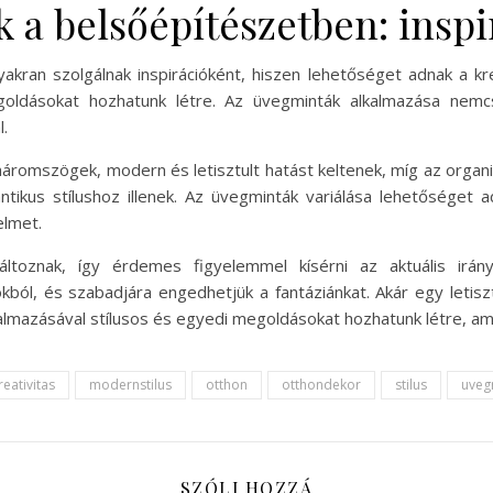
 a belsőépítészetben: inspir
akran szolgálnak inspirációként, hiszen lehetőséget adnak a kre
goldásokat hozhatunk létre. Az üvegminták alkalmazása nemcsa
.
háromszögek, modern és letisztult hatást keltenek, míg az organ
antikus stílushoz illenek. Az üvegminták variálása lehetőséget 
elmet.
áltoznak, így érdemes figyelemmel kísérni az aktuális irán
kból, és szabadjára engedhetjük a fantáziánkat. Akár egy letis
lmazásával stílusos és egyedi megoldásokat hozhatunk létre, am
reativitas
modernstilus
otthon
otthondekor
stilus
uveg
SZÓLJ HOZZÁ