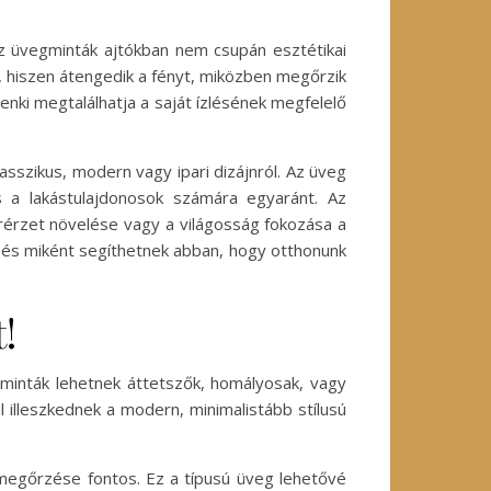
z üvegminták ajtókban nem csupán esztétikai
, hiszen átengedik a fényt, miközben megőrzik
enki megtalálhatja a saját ízlésének megfelelő
asszikus, modern vagy ipari dizájnról. Az üveg
s a lakástulajdonosok számára egyaránt. Az
érérzet növelése vagy a világosság fokozása a
, és miként segíthetnek abban, hogy otthonunk
!
minták lehetnek áttetszők, homályosak, vagy
 illeszkednek a modern, minimalistább stílusú
megőrzése fontos. Ez a típusú üveg lehetővé