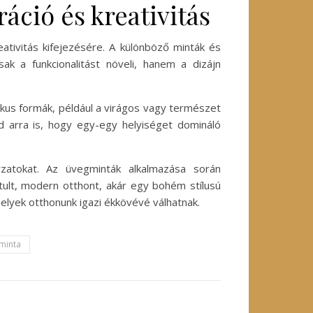
áció és kreativitás
ativitás kifejezésére. A különböző minták és
k a funkcionalitást növeli, hanem a dizájn
ikus formák, például a virágos vagy természet
ad arra is, hogy egy-egy helyiséget domináló
yzatokat. Az üvegminták alkalmazása során
ztult, modern otthont, akár egy bohém stílusú
elyek otthonunk igazi ékkövévé válhatnak.
minta