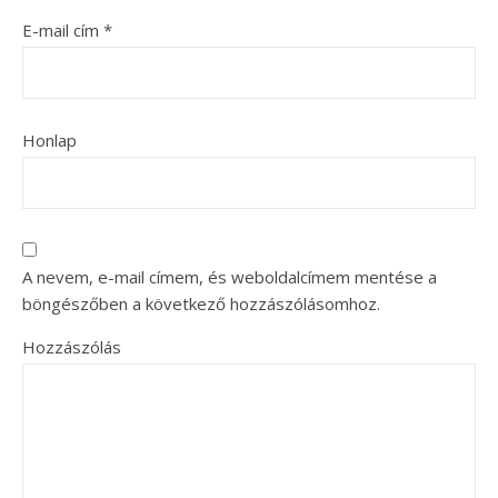
E-mail cím
*
Honlap
A nevem, e-mail címem, és weboldalcímem mentése a
böngészőben a következő hozzászólásomhoz.
Hozzászólás