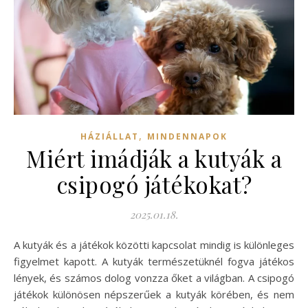
,
HÁZIÁLLAT
MINDENNAPOK
Miért imádják a kutyák a
csipogó játékokat?
2025.01.18.
A kutyák és a játékok közötti kapcsolat mindig is különleges
figyelmet kapott. A kutyák természetüknél fogva játékos
lények, és számos dolog vonzza őket a világban. A csipogó
játékok különösen népszerűek a kutyák körében, és nem