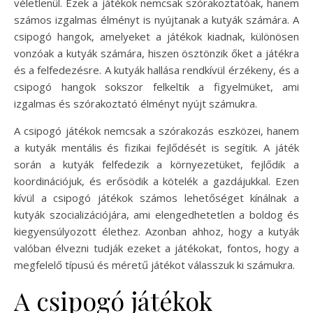
véletlenül. Ezek a játékok nemcsak szórakoztatóak, hanem
számos izgalmas élményt is nyújtanak a kutyák számára. A
csipogó hangok, amelyeket a játékok kiadnak, különösen
vonzóak a kutyák számára, hiszen ösztönzik őket a játékra
és a felfedezésre. A kutyák hallása rendkívül érzékeny, és a
csipogó hangok sokszor felkeltik a figyelmüket, ami
izgalmas és szórakoztató élményt nyújt számukra.
A csipogó játékok nemcsak a szórakozás eszközei, hanem
a kutyák mentális és fizikai fejlődését is segítik. A játék
során a kutyák felfedezik a környezetüket, fejlődik a
koordinációjuk, és erősödik a kötelék a gazdájukkal. Ezen
kívül a csipogó játékok számos lehetőséget kínálnak a
kutyák szocializációjára, ami elengedhetetlen a boldog és
kiegyensúlyozott élethez. Azonban ahhoz, hogy a kutyák
valóban élvezni tudják ezeket a játékokat, fontos, hogy a
megfelelő típusú és méretű játékot válasszuk ki számukra.
A csipogó játékok