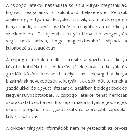
A csipogó játékok használata során a kutyák megtanulják,
hogyan reagáljanak a különböző helyzetekre. Például,
amikor egy kutya más kutyákkal játszik, és a játék csipogó
hangot ad ki, a kutyák ösztönösen reagálnak a másik kutya
viselkedésére. Ez fejleszti a kutyák társas készségeit, és
segít nekik abban, hogy magabiztosabbá váljanak a
különböző szituációkban.
A csipogó játékok emellett erősítik a gazda és a kutya
közötti köteléket is. A közös játék során a kutyák és
gazdáik közötti kapcsolat mélyül, ami elősegíti a kutya
bizalmának növekedését. A kutyák, akik sok időt töltenek a
gazdájukkal és együtt játszanak, általában boldogabbak és
kiegyensúlyozottabbak. A csipogó játékok tehát nemcsak
szórakoztatóak, hanem hozzájárulnak a kutyák egészséges
szocializációjához és a gazdáikkal való szorosabb kapcsolat
kialakításához is.
A cikkben tárgyalt információk nem helyettesítik az orvosi