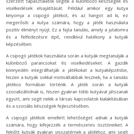
szerzett tapasztalatok segítik a különböző készségek és
viselkedések elsajátítását. Például amikor egy kutya
kinyomja a csipogó játékot, és az hangot ad ki, ez
megerősíti a kutya számára, hogy a játék használata
pozitív élményt nyújt. Ez a fajta tanulás, amely a jutalomra
és a felfedezésre épít, rendkívül hatékony a kutyák
képzésében.
A csipogó játékok használata során a kutyák megtanulják a
különböző parancsokat és viselkedéseket. A gazdik
könnyedén integrálhatják a játékokat a kutyaképzésbe,
hiszen a kutyák sokkal motiváltabbak lesznek, ha a tanulás
játékos formában történik. A játék során a kutyák
szocializálódnak is, hiszen gyakran több kutyával játszanak
együtt, ami segít nekik a társas kapcsolatok kialakításában
és a szociális készségek fejlesztésében.
A csipogó játékok emellett lehetőséget adnak a kutyák
számára, hogy kifejezzék a természetes ösztöneiket. A
felnőtt kutyák gyakran visszatérnek a játékhoz, ami segít