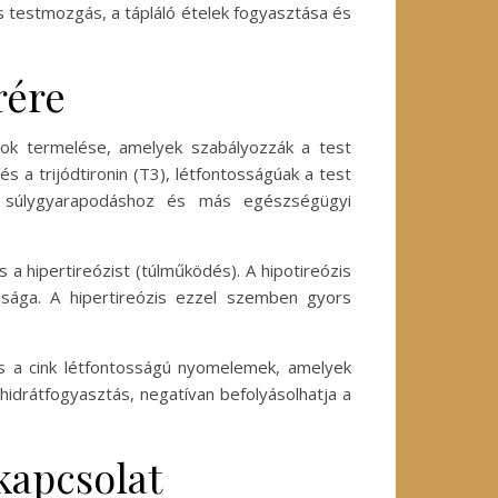
s testmozgás, a tápláló ételek fogyasztása és
rére
onok termelése, amelyek szabályozzák a test
s a trijódtironin (T3), létfontosságúak a test
ami súlygyarapodáshoz és más egészségügyi
a hipertireózist (túlműködés). A hipotireózis
zsága. A hipertireózis ezzel szemben gyors
és a cink létfontosságú nyomelemek, amelyek
nhidrátfogyasztás, negatívan befolyásolhatja a
 kapcsolat