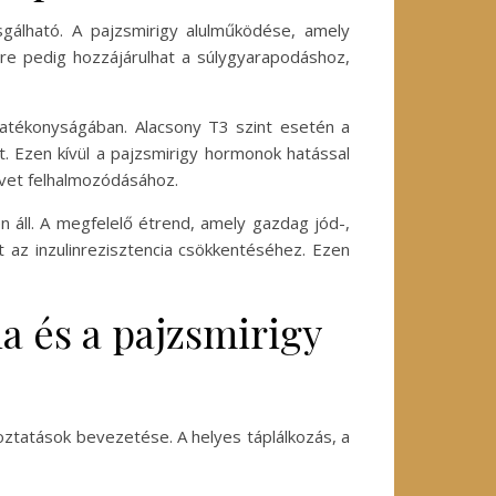
sgálható. A pajzsmirigy alulműködése, amely
ere pedig hozzájárulhat a súlygyarapodáshoz,
hatékonyságában. Alacsony T3 szint esetén a
t. Ezen kívül a pajzsmirigy hormonok hatással
övet felhalmozódásához.
 áll. A megfelelő étrend, amely gazdag jód-,
t az inzulinrezisztencia csökkentéséhez. Ezen
a és a pajzsmirigy
oztatások bevezetése. A helyes táplálkozás, a