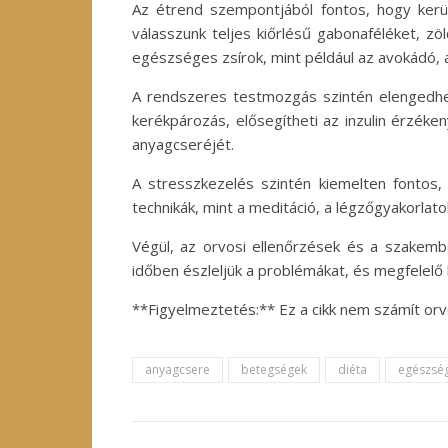
Az étrend szempontjából fontos, hogy kerül
válasszunk teljes kiőrlésű gabonaféléket, z
egészséges zsírok, mint például az avokádó, a d
A rendszeres testmozgás szintén elengedhet
kerékpározás, elősegítheti az inzulin érzék
anyagcseréjét.
A stresszkezelés szintén kiemelten fontos, h
technikák, mint a meditáció, a légzőgyakorlat
Végül, az orvosi ellenőrzések és a szakembe
időben észleljük a problémákat, és megfelel
**Figyelmeztetés:** Ez a cikk nem számít orv
anyagcsere
betegségek
diéta
egészsé