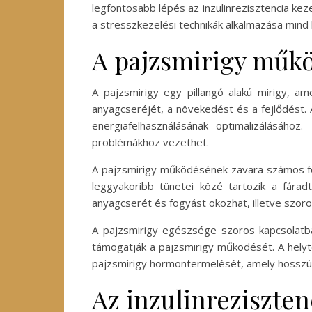
legfontosabb lépés az inzulinrezisztencia ke
a stresszkezelési technikák alkalmazása mind 
A pajzsmirigy műkö
A pajzsmirigy egy pillangó alakú mirigy, a
anyagcseréjét, a növekedést és a fejlődést. A
energiafelhasználásának optimalizálásáho
problémákhoz vezethet.
A pajzsmirigy működésének zavara számos form
leggyakoribb tünetei közé tartozik a fára
anyagcserét és fogyást okozhat, illetve szoro
A pajzsmirigy egészsége szoros kapcsolatba
támogatják a pajzsmirigy működését. A helytel
pajzsmirigy hormontermelését, amely hosszú tá
Az inzulinreziszten