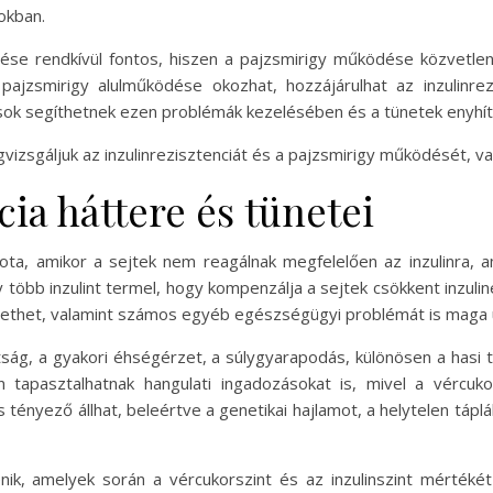
okban.
ezése rendkívül fontos, hiszen a pajzsmirigy működése közvetle
jzsmirigy alulműködése okozhat, hozzájárulhat az inzulinrezi
ások segíthetnek ezen problémák kezelésében és a tünetek enyhí
sgáljuk az inzulinrezisztenciát és a pajzsmirigy működését, vala
cia háttere és tünetei
pota, amikor a sejtek nem reagálnak megfelelően az inzulinra, 
több inzulint termel, hogy kompenzálja a sejtek csökkent inzul
zethet, valamint számos egyéb egészségügyi problémát is maga 
tság, a gyakori éhségérzet, a súlygyarapodás, különösen a hasi 
n tapasztalhatnak hangulati ingadozásokat is, mivel a vércuk
ényező állhat, beleértve a genetikai hajlamot, a helytelen táplá
énik, amelyek során a vércukorszint és az inzulinszint mértékét