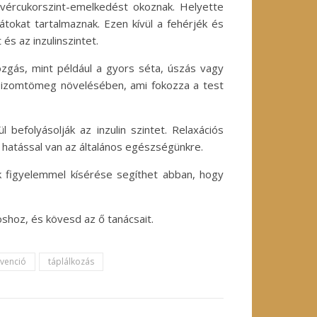
 vércukorszint-emelkedést okoznak. Helyette
tokat tartalmaznak. Ezen kívül a fehérjék és
és az inzulinszintet.
zgás, mint például a gyors séta, úszás vagy
az izomtömeg növelésében, ami fokozza a test
 befolyásolják az inzulin szintet. Relaxációs
v hatással van az általános egészségünkre.
nk figyelemmel kísérése segíthet abban, hogy
shoz, és kövesd az ő tanácsait.
venció
táplálkozás