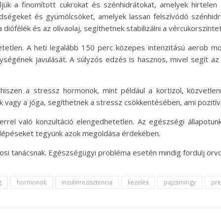
jük a finomított cukrokat és szénhidrátokat, amelyek hirtelen
öldségeket és gyümölcsöket, amelyek lassan felszívódó szénhidrá
iófélék és az olívaolaj, segíthetnek stabilizálni a vércukorszintet 
etlen. A heti legalább 150 perc közepes intenzitású aerob mo
enységének javulását. A súlyzós edzés is hasznos, mivel segít 
iszen a stressz hormonok, mint például a kortizol, közvetlenül
ok vagy a jóga, segíthetnek a stressz csökkentésében, ami pozití
rrel való konzultáció elengedhetetlen. Az egészségi állapotu
ő lépéseket tegyünk azok megoldása érdekében.
osi tanácsnak. Egészségügyi probléma esetén mindig fordulj orvo
g
hormonok
inzulinrezisztencia
kezelés
pajzsmirigy
pre