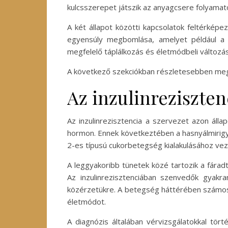
kulcsszerepet játszik az anyagcsere folyamat
A két állapot közötti kapcsolatok feltérkép
egyensúly megbomlása, amelyet például a pa
megfelelő táplálkozás és életmódbeli változ
A következő szekciókban részletesebben megviz
Az inzulinreziszten
Az inzulinrezisztencia a szervezet azon álla
hormon. Ennek következtében a hasnyálmirigy 
2-es típusú cukorbetegség kialakulásához ve
A leggyakoribb tünetek közé tartozik a fárad
Az inzulinrezisztenciában szenvedők gyakra
közérzetükre. A betegség háttérében számos t
életmódot.
A diagnózis általában vérvizsgálatokkal tört