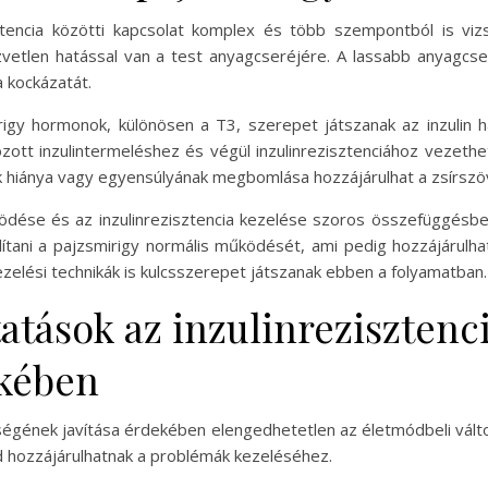
tencia közötti kapcsolat komplex és több szempontból is viz
vetlen hatással van a test anyagcseréjére. A lassabb anyagcs
a kockázatát.
rigy hormonok, különösen a T3, szerepet játszanak az inzulin 
zott inzulintermeléshez és végül inzulinrezisztenciához vezethe
ok hiánya vagy egyensúlyának megbomlása hozzájárulhat a zsírsz
dése és az inzulinrezisztencia kezelése szoros összefüggésben
llítani a pajzsmirigy normális működését, ami pedig hozzájárulha
zelési technikák is kulcsszerepet játszanak ebben a folyamatban.
atások az inzulinrezisztenci
kében
zségének javítása érdekében elengedhetetlen az életmódbeli vált
 hozzájárulhatnak a problémák kezeléséhez.