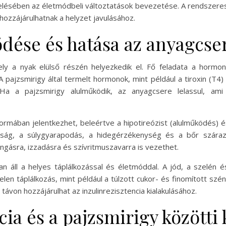
zelésében az életmódbeli változtatások bevezetése. A rendszere
hozzájárulhatnak a helyzet javulásához.
dése és hatása az anyagcse
mely a nyak elülső részén helyezkedik el. Fő feladata a horm
 pajzsmirigy által termelt hormonok, mint például a tiroxin (T4) é
z. Ha a pajzsmirigy alulműködik, az anyagcsere lelassul, 
ában jelentkezhet, beleértve a hipotireózist (alulműködés) és 
dtság, a súlygyarapodás, a hidegérzékenység és a bőr szára
ngásra, izzadásra és szívritmuszavarra is vezethet.
n áll a helyes táplálkozással és életmóddal. A jód, a szelén 
en táplálkozás, mint például a túlzott cukor- és finomított szé
von hozzájárulhat az inzulinrezisztencia kialakulásához.
cia és a pajzsmirigy közötti