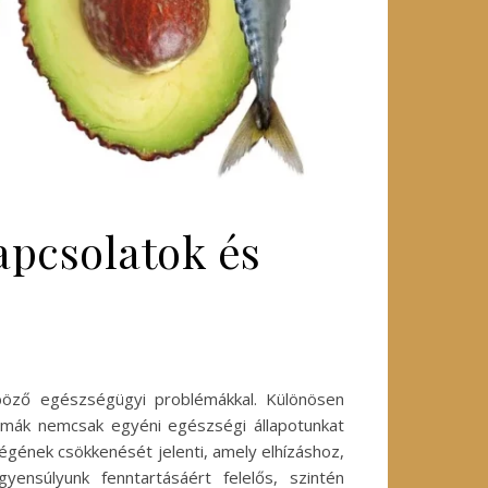
apcsolatok és
böző egészségügyi problémákkal. Különösen
lémák nemcsak egyéni egészségi állapotunkat
ségének csökkenését jelenti, amely elhízáshoz,
nsúlyunk fenntartásáért felelős, szintén