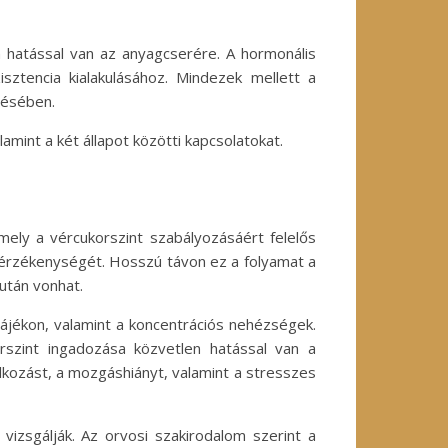
n hatással van az anyagcserére. A hormonális
sztencia kialakulásához. Mindezek mellett a
tésében.
mint a két állapot közötti kapcsolatokat.
amely a vércukorszint szabályozásáért felelős
inérzékenységét. Hosszú távon ez a folyamat a
után vonhat.
tájékon, valamint a koncentrációs nehézségek.
orszint ingadozása közvetlen hatással van a
lkozást, a mozgáshiányt, valamint a stresszes
 vizsgálják. Az orvosi szakirodalom szerint a