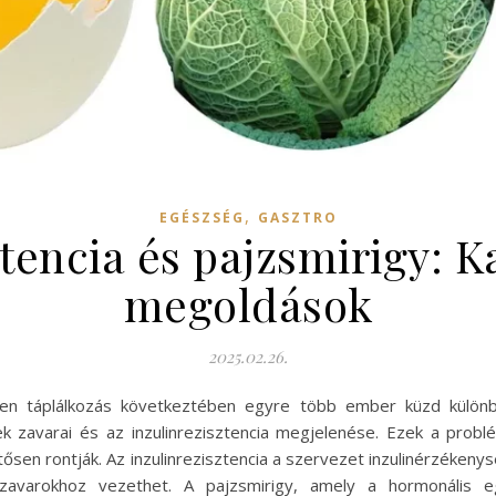
,
EGÉSZSÉG
GASZTRO
ztencia és pajzsmirigy: K
megoldások
2025.02.26.
en táplálkozás következtében egyre több ember küzd külön
 zavarai és az inzulinrezisztencia megjelenése. Ezek a prob
tősen rontják. Az inzulinrezisztencia a szervezet inzulinérzékeny
varokhoz vezethet. A pajzsmirigy, amely a hormonális egye