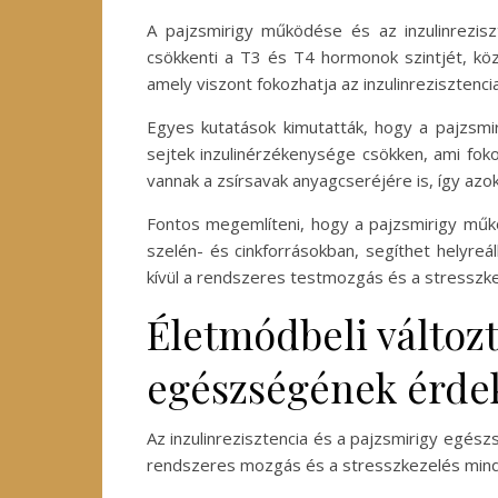
A pajzsmirigy működése és az inzulinrezisz
csökkenti a T3 és T4 hormonok szintjét, köz
amely viszont fokozhatja az inzulinrezisztenci
Egyes kutatások kimutatták, hogy a pajzsmi
sejtek inzulinérzékenysége csökken, ami foko
vannak a zsírsavak anyagcseréjére is, így az
Fontos megemlíteni, hogy a pajzsmirigy műkö
szelén- és cinkforrásokban, segíthet helyreá
kívül a rendszeres testmozgás és a stresszke
Életmódbeli változt
egészségének érde
Az inzulinrezisztencia és a pajzsmirigy egés
rendszeres mozgás és a stresszkezelés mind