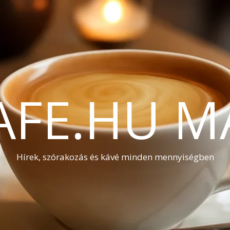
AFE.HU M
Hírek, szórakozás és kávé minden mennyiségben