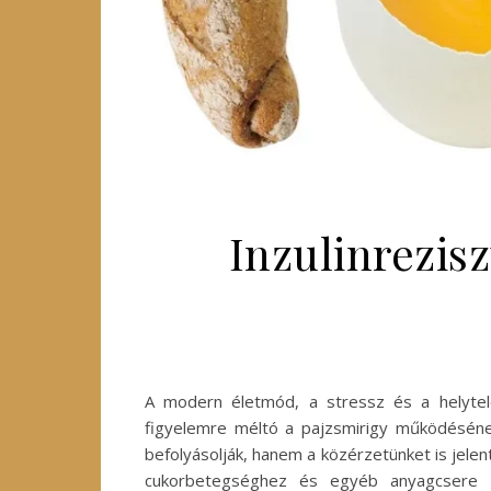
Inzulinrezis
A modern életmód, a stressz és a helytel
figyelemre méltó a pajzsmirigy működésének
befolyásolják, hanem a közérzetünket is jelen
cukorbetegséghez és egyéb anyagcsere za