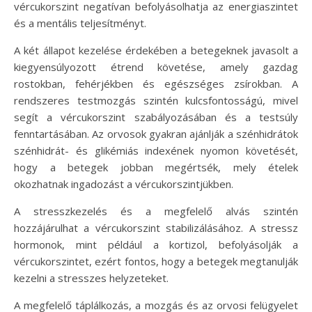
vércukorszint negatívan befolyásolhatja az energiaszintet
és a mentális teljesítményt.
A két állapot kezelése érdekében a betegeknek javasolt a
kiegyensúlyozott étrend követése, amely gazdag
rostokban, fehérjékben és egészséges zsírokban. A
rendszeres testmozgás szintén kulcsfontosságú, mivel
segít a vércukorszint szabályozásában és a testsúly
fenntartásában. Az orvosok gyakran ajánlják a szénhidrátok
szénhidrát- és glikémiás indexének nyomon követését,
hogy a betegek jobban megértsék, mely ételek
okozhatnak ingadozást a vércukorszintjükben.
A stresszkezelés és a megfelelő alvás szintén
hozzájárulhat a vércukorszint stabilizálásához. A stressz
hormonok, mint például a kortizol, befolyásolják a
vércukorszintet, ezért fontos, hogy a betegek megtanulják
kezelni a stresszes helyzeteket.
A megfelelő táplálkozás, a mozgás és az orvosi felügyelet