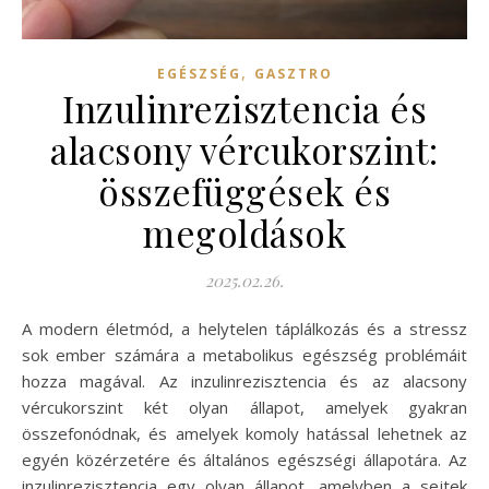
,
EGÉSZSÉG
GASZTRO
Inzulinrezisztencia és
alacsony vércukorszint:
összefüggések és
megoldások
2025.02.26.
A modern életmód, a helytelen táplálkozás és a stressz
sok ember számára a metabolikus egészség problémáit
hozza magával. Az inzulinrezisztencia és az alacsony
vércukorszint két olyan állapot, amelyek gyakran
összefonódnak, és amelyek komoly hatással lehetnek az
egyén közérzetére és általános egészségi állapotára. Az
inzulinrezisztencia egy olyan állapot, amelyben a sejtek