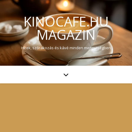
KINOCAFE.HU
MAGAZIN
Hírek, szórakozás és kávé minden mennyiségben