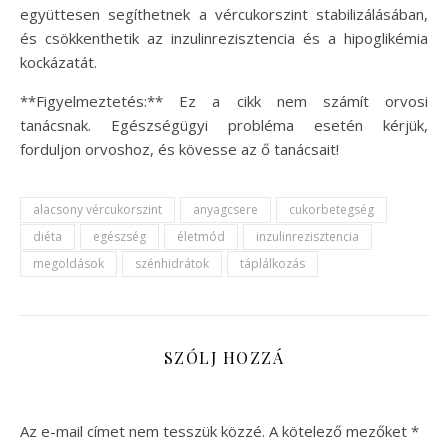
együttesen segíthetnek a vércukorszint stabilizálásában,
és csökkenthetik az inzulinrezisztencia és a hipoglikémia
kockázatát.
**Figyelmeztetés:** Ez a cikk nem számít orvosi
tanácsnak. Egészségügyi probléma esetén kérjük,
forduljon orvoshoz, és kövesse az ő tanácsait!
alacsony vércukorszint
anyagcsere
cukorbetegség
diéta
egészség
életmód
inzulinrezisztencia
megoldások
szénhidrátok
táplálkozás
SZÓLJ HOZZÁ
Az e-mail címet nem tesszük közzé.
A kötelező mezőket
*