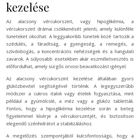
kezelése
Az alacsony vércukorszint, vagy hipoglikémia, a
vércukorszint drámai csökkenését jelenti, amely különféle
tüneteket okozhat. A leggyakoribb tünetek közé tartozik a
szédülés, a fáradtság, a gyengeség, a remegés, a
szívdobogás, a koncentrációs nehézségek és a hangulati
zavarok. A súlyosabb esetekben akár eszméletvesztés is
előfordulhat, amely sürgős orvosi beavatkozást igényel.
Az alacsony vércukorszint kezelése általában gyors
glükózbevitel segítségével történik. A legegyszerűbb
módszer a cukros italok vagy ételek fogyasztása, mint
például a gyümölcslé, a méz vagy a glükóz tabletták.
Fontos, hogy a hipoglikémia kezelése során a beteg
figyelemmel kísérje a vércukorszintjét, és biztosítson
elegendő szénhidrátot a stabilizáláshoz.
A megelőzés szempontjából kulcsfontosságú, hogy a