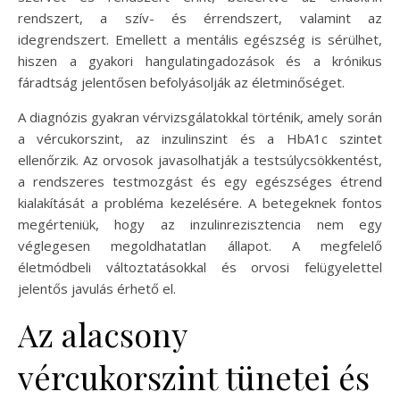
rendszert, a szív- és érrendszert, valamint az
idegrendszert. Emellett a mentális egészség is sérülhet,
hiszen a gyakori hangulatingadozások és a krónikus
fáradtság jelentősen befolyásolják az életminőséget.
A diagnózis gyakran vérvizsgálatokkal történik, amely során
a vércukorszint, az inzulinszint és a HbA1c szintet
ellenőrzik. Az orvosok javasolhatják a testsúlycsökkentést,
a rendszeres testmozgást és egy egészséges étrend
kialakítását a probléma kezelésére. A betegeknek fontos
megérteniük, hogy az inzulinrezisztencia nem egy
véglegesen megoldhatatlan állapot. A megfelelő
életmódbeli változtatásokkal és orvosi felügyelettel
jelentős javulás érhető el.
Az alacsony
vércukorszint tünetei és