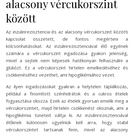
alacsony vércukorszint
között
Az inzulinrezisztencia és az alacsony vércukorszint közötti
kapcsolat összetett, de fontos megérteni a
kölcsönhatásokat. Az inzulinrezisztenciával élő egyének
számára a vércukorszint ingadozása gyakori jelenség,
mivel a sejtek nem képesek hatékonyan felhasználni a
glükózt. Ez a vércukorszint hirtelen emelkedéséhez és
csökkenéséhez vezethet, ami hipoglikémiához vezet.
Az ilyen ingadozásokat gyakran a helytelen táplálkozás,
például a finomított szénhidrátok és a cukros ételek
fogyasztása okozza. Ezek az ételek gyorsan emelik meg a
vércukorszintet, majd hirtelen csökkenést okoznak, ami a
hipoglikémia tüneteit váltja ki. Az inzulinrezisztenciával
élőknek különösen ügyelniük kell arra, hogy stabil
vércukorszintet tartsanak fenn, mivel az alacsony