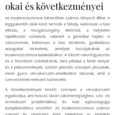
okai és következményei
Az inzulinrezisztencia hátterében számos tényező állhat. A
leggyakoribb okok közé tartozik a túlsúly, különösen a hasi
elhízás, a mozgásszegény életmód, a helytelen
táplálkozási szokások, valamint a genetikai hajlam. A
zsírszövetek, különösen a hasi területen, gyulladásos
anyagokat termelnek, amelyek hozzájárulnak az
inzulinrezisztencia kialakulásához. A túlzott cukorfogyasztás
és a finomított szénhidrátok, mint például a fehér kenyér
és a péksütemények, szintén jelentős szerepet játszanak,
mivel gyors vércukorszint-emelkedést okoznak, amit a
szervezetnek nehezen tud kezelni.
A következmények között szerepel a vércukorszint
ingadozása, ami hosszú távon cukorbetegséghez, szív- és
érrendszeri problémákhoz és más egészségügyi
komplikációkhoz vezethet. Az inzulinrezisztencia számos
szervet és rendszert érint, beleértve az endokrin