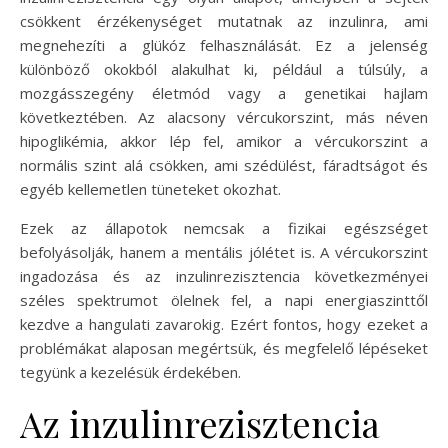
csökkent érzékenységet mutatnak az inzulinra, ami
megnehezíti a glükóz felhasználását. Ez a jelenség
különböző okokból alakulhat ki, például a túlsúly, a
mozgásszegény életmód vagy a genetikai hajlam
következtében. Az alacsony vércukorszint, más néven
hipoglikémia, akkor lép fel, amikor a vércukorszint a
normális szint alá csökken, ami szédülést, fáradtságot és
egyéb kellemetlen tüneteket okozhat.
Ezek az állapotok nemcsak a fizikai egészséget
befolyásolják, hanem a mentális jólétet is. A vércukorszint
ingadozása és az inzulinrezisztencia következményei
széles spektrumot ölelnek fel, a napi energiaszinttől
kezdve a hangulati zavarokig. Ezért fontos, hogy ezeket a
problémákat alaposan megértsük, és megfelelő lépéseket
tegyünk a kezelésük érdekében.
Az inzulinrezisztencia