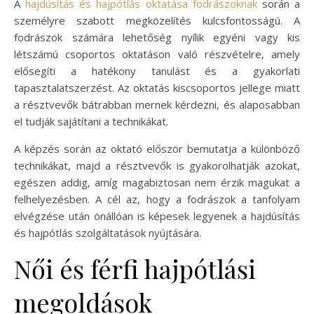
A
hajdúsítás és hajpótlás oktatása fodrászoknak
során a
személyre szabott megközelítés kulcsfontosságú. A
fodrászok számára lehetőség nyílik egyéni vagy kis
létszámú csoportos oktatáson való részvételre, amely
elősegíti a hatékony tanulást és a gyakorlati
tapasztalatszerzést. Az oktatás kiscsoportos jellege miatt
a résztvevők bátrabban mernek kérdezni, és alaposabban
el tudják sajátítani a technikákat.
A képzés során az oktató először bemutatja a különböző
technikákat, majd a résztvevők is gyakorolhatják azokat,
egészen addig, amíg magabiztosan nem érzik magukat a
felhelyezésben. A cél az, hogy a fodrászok a tanfolyam
elvégzése után önállóan is képesek legyenek a hajdúsítás
és hajpótlás szolgáltatások nyújtására.
Női és férfi hajpótlási
megoldások