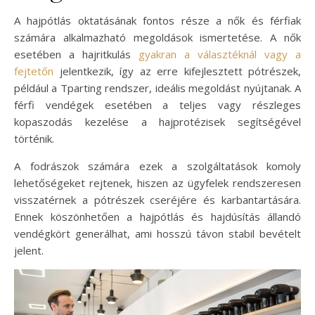
A hajpótlás oktatásának fontos része a nők és férfiak
számára alkalmazható megoldások ismertetése. A nők
esetében a hajritkulás
gyakran a választéknál vagy a
fejtetőn
jelentkezik, így az erre kifejlesztett pótrészek,
például a Tparting rendszer, ideális megoldást nyújtanak. A
férfi vendégek esetében a teljes vagy részleges
kopaszodás kezelése a hajprotézisek segítségével
történik.
A fodrászok számára ezek a szolgáltatások komoly
lehetőségeket rejtenek, hiszen az ügyfelek rendszeresen
visszatérnek a pótrészek cseréjére és karbantartására.
Ennek köszönhetően a hajpótlás és hajdúsítás állandó
vendégkört generálhat, ami hosszú távon stabil bevételt
jelent.