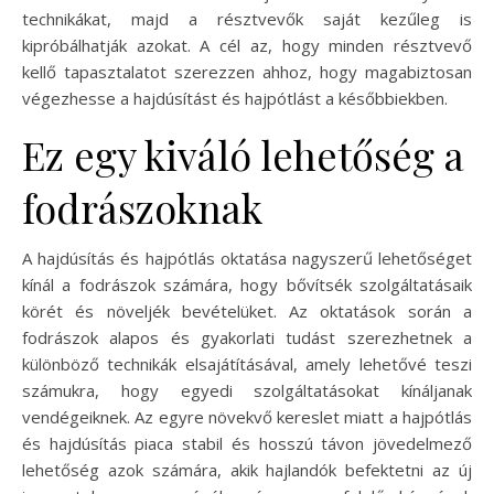
technikákat, majd a résztvevők saját kezűleg is
kipróbálhatják azokat. A cél az, hogy minden résztvevő
kellő tapasztalatot szerezzen ahhoz, hogy magabiztosan
végezhesse a hajdúsítást és hajpótlást a későbbiekben.
Ez egy kiváló lehetőség a
fodrászoknak
A hajdúsítás és hajpótlás oktatása nagyszerű lehetőséget
kínál a fodrászok számára, hogy bővítsék szolgáltatásaik
körét és növeljék bevételüket. Az oktatások során a
fodrászok alapos és gyakorlati tudást szerezhetnek a
különböző technikák elsajátításával, amely lehetővé teszi
számukra, hogy egyedi szolgáltatásokat kínáljanak
vendégeiknek. Az egyre növekvő kereslet miatt a hajpótlás
és hajdúsítás piaca stabil és hosszú távon jövedelmező
lehetőség azok számára, akik hajlandók befektetni az új