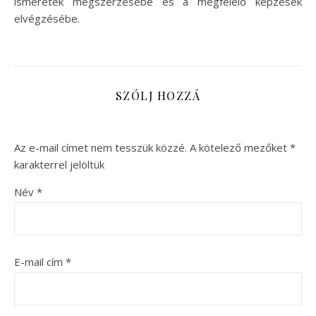
ismeretek megszerzésébe és a megfelelő képzések
elvégzésébe.
SZÓLJ HOZZÁ
Az e-mail címet nem tesszük közzé.
A kötelező mezőket
*
karakterrel jelöltük
Név
*
E-mail cím
*