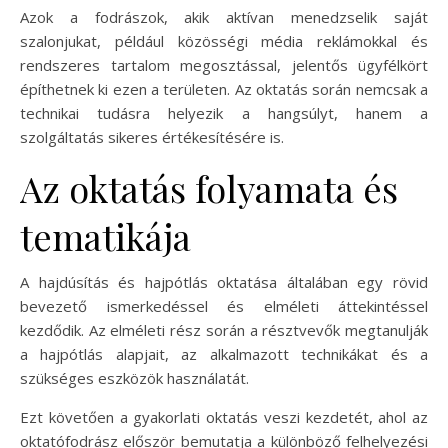
Azok a fodrászok, akik aktívan menedzselik saját
szalonjukat, például közösségi média reklámokkal és
rendszeres tartalom megosztással, jelentős ügyfélkört
építhetnek ki ezen a területen. Az oktatás során nemcsak a
technikai tudásra helyezik a hangsúlyt, hanem a
szolgáltatás sikeres értékesítésére is.
Az oktatás folyamata és
tematikája
A hajdúsítás és hajpótlás oktatása általában egy rövid
bevezető ismerkedéssel és elméleti áttekintéssel
kezdődik. Az elméleti rész során a résztvevők megtanulják
a hajpótlás alapjait, az alkalmazott technikákat és a
szükséges eszközök használatát.
Ezt követően a gyakorlati oktatás veszi kezdetét, ahol az
oktatófodrász először bemutatja a különböző felhelyezési