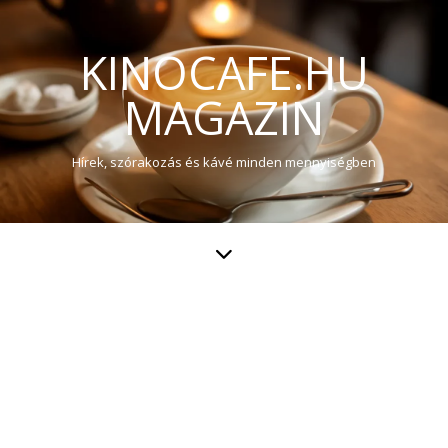
KINOCAFE.HU
MAGAZIN
Hírek, szórakozás és kávé minden mennyiségben