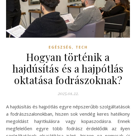
,
EGÉSZSÉG
TECH
Hogyan történik a
hajdúsítás és a hajpótlás
oktatása fodrászoknak?
2025.01.22.
A hajdúsítás és hajpótlás egyre népszerűbb szolgáltatások
a fodrászszalonokban, hiszen sok vendég keres hatékony
megoldást hajritkulásra vagy kopaszodásra. Ennek
megfelelően egyre több fodrász érdeklődik az ilyen
szolgáltatások elsajátítása iránt, hiszen ez nemcsak új