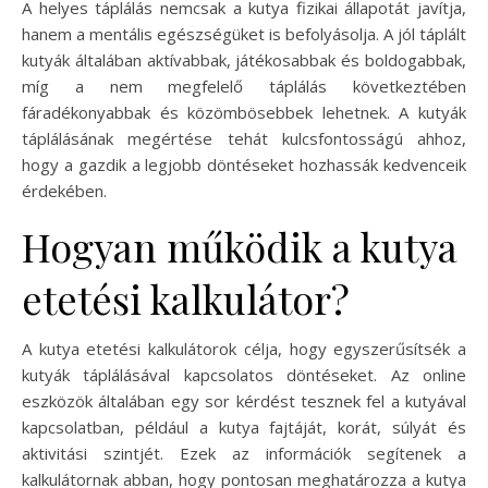
A helyes táplálás nemcsak a kutya fizikai állapotát javítja,
hanem a mentális egészségüket is befolyásolja. A jól táplált
kutyák általában aktívabbak, játékosabbak és boldogabbak,
míg a nem megfelelő táplálás következtében
fáradékonyabbak és közömbösebbek lehetnek. A kutyák
táplálásának megértése tehát kulcsfontosságú ahhoz,
hogy a gazdik a legjobb döntéseket hozhassák kedvenceik
érdekében.
Hogyan működik a kutya
etetési kalkulátor?
A kutya etetési kalkulátorok célja, hogy egyszerűsítsék a
kutyák táplálásával kapcsolatos döntéseket. Az online
eszközök általában egy sor kérdést tesznek fel a kutyával
kapcsolatban, például a kutya fajtáját, korát, súlyát és
aktivitási szintjét. Ezek az információk segítenek a
kalkulátornak abban, hogy pontosan meghatározza a kutya