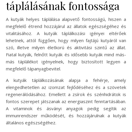
táplálásának fontossága
A kutyák helyes táplálása alapvető fontosságú, hiszen a
megfelelő étrend hozzájárul az állatok egészségéhez és
vitalitásához. A kutyák táplálkozási igényei eltérőek
lehetnek, attól függően, hogy milyen fajtájú kutyáról van
szó, illetve milyen életkorú és aktivitási szintű az állat.
Fiatal kutyák, felnőtt kutyák és idősebb kutyák mind más-
más táplálékot igényelnek, hogy biztosított legyen a
megfelelő tápanyagbevitel.
A kutyák táplálkozásának alapja a fehérje, amely
elengedhetetlen az izomzat fejlődéséhez és a szövetek
regenerálódásához. Emellett a zsírok és szénhidrátok is
fontos szerepet játszanak az energiaszint fenntartásában.
A vitaminok és ásványi anyagok pedig segítik az
immunrendszer működését, és hozzájárulnak a kutyák
általános egészségéhez.