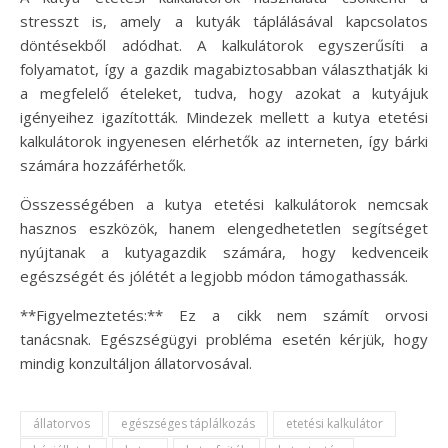
stresszt is, amely a kutyák táplálásával kapcsolatos
döntésekből adódhat. A kalkulátorok egyszerűsíti a
folyamatot, így a gazdik magabiztosabban választhatják ki
a megfelelő ételeket, tudva, hogy azokat a kutyájuk
igényeihez igazították. Mindezek mellett a kutya etetési
kalkulátorok ingyenesen elérhetők az interneten, így bárki
számára hozzáférhetők.
Összességében a kutya etetési kalkulátorok nemcsak
hasznos eszközök, hanem elengedhetetlen segítséget
nyújtanak a kutyagazdik számára, hogy kedvenceik
egészségét és jólétét a legjobb módon támogathassák.
**Figyelmeztetés:** Ez a cikk nem számít orvosi
tanácsnak. Egészségügyi probléma esetén kérjük, hogy
mindig konzultáljon állatorvosával.
állatorvos
egészséges táplálkozás
etetési kalkulátor