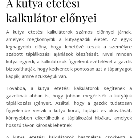
A kutya etetési
kalkulátor előnyei
A kutya etetési kalkulátorok számos előnnyel járnak,
amelyek megkönnyítik a kutyagazdik életét. Az egyik
legnagyobb előny, hogy lehetővé teszik a személyre
szabott táplálkozási ajánlások készítését. Mivel minden
kutya egyedi, a kalkulátorok figyelembevételével a gazdik
biztosíthatják, hogy kedvenceik pontosan azt a tápanyagot
kapják, amire szükségük van.
Továbbá, a kutya etetési kalkulátorok segítenek a
gazdiknak abban is, hogy jobban megértsék a kutyájuk
táplálkozási igényeit. Azáltal, hogy a gazdik tudatosan
figyelembe veszik a kutya korát, fajtáját és aktivitását,
könnyebben elkerülhetik a táplálkozási hibákat, amelyek
hosszú távon károsak lehetnek.
A kutya etetési kalkulátorok használata csökkenti a