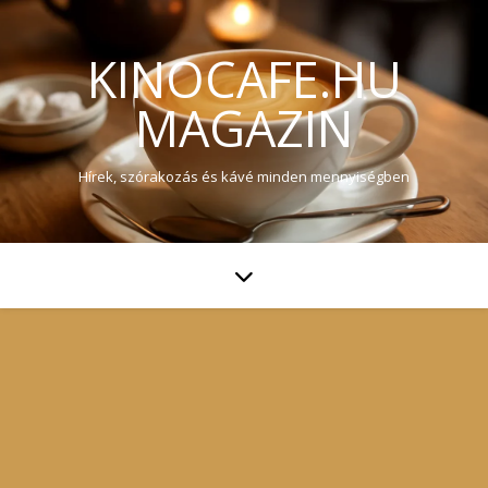
KINOCAFE.HU
MAGAZIN
Hírek, szórakozás és kávé minden mennyiségben