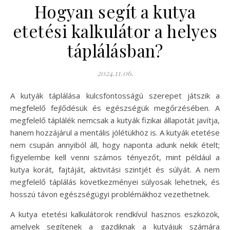
Hogyan segít a kutya
etetési kalkulátor a helyes
táplálásban?
2024.11.06.
A kutyák táplálása kulcsfontosságú szerepet játszik a
megfelelő fejlődésük és egészségük megőrzésében. A
megfelelő táplálék nemcsak a kutyák fizikai állapotát javítja,
hanem hozzájárul a mentális jólétükhöz is. A kutyák etetése
nem csupán annyiból áll, hogy naponta adunk nekik ételt;
figyelembe kell venni számos tényezőt, mint például a
kutya korát, fajtáját, aktivitási szintjét és súlyát. A nem
megfelelő táplálás következményei súlyosak lehetnek, és
hosszú távon egészségügyi problémákhoz vezethetnek.
A kutya etetési kalkulátorok rendkívül hasznos eszközök,
amelyek segítenek a gazdiknak a kutyájuk számára