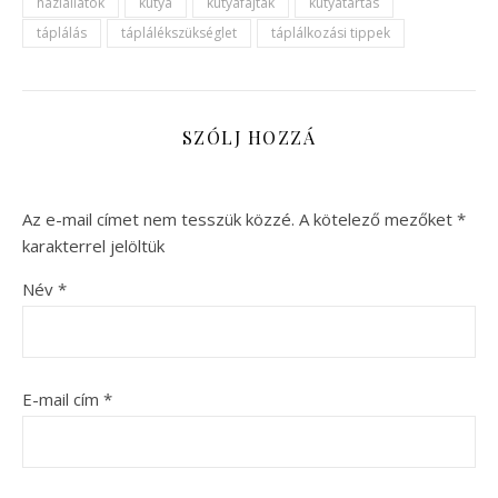
háziállatok
kutya
kutyafajták
kutyatartás
táplálás
táplálékszükséglet
táplálkozási tippek
SZÓLJ HOZZÁ
Az e-mail címet nem tesszük közzé.
A kötelező mezőket
*
karakterrel jelöltük
Név
*
E-mail cím
*