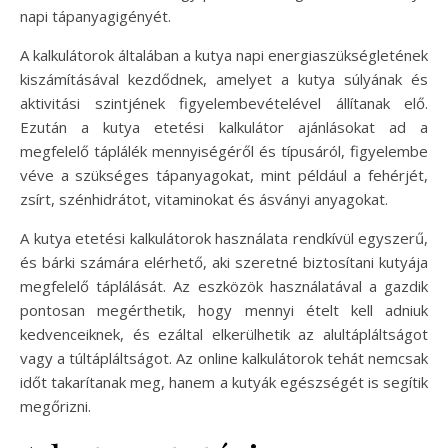
napi tápanyagigényét.
A kalkulátorok általában a kutya napi energiaszükségletének
kiszámításával kezdődnek, amelyet a kutya súlyának és
aktivitási szintjének figyelembevételével állítanak elő.
Ezután a kutya etetési kalkulátor ajánlásokat ad a
megfelelő táplálék mennyiségéről és típusáról, figyelembe
véve a szükséges tápanyagokat, mint például a fehérjét,
zsírt, szénhidrátot, vitaminokat és ásványi anyagokat.
A kutya etetési kalkulátorok használata rendkívül egyszerű,
és bárki számára elérhető, aki szeretné biztosítani kutyája
megfelelő táplálását. Az eszközök használatával a gazdik
pontosan megérthetik, hogy mennyi ételt kell adniuk
kedvenceiknek, és ezáltal elkerülhetik az alultápláltságot
vagy a túltápláltságot. Az online kalkulátorok tehát nemcsak
időt takarítanak meg, hanem a kutyák egészségét is segítik
megőrizni.