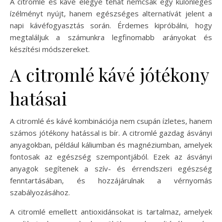
A citromlé és kávé elegye tehát nemcsak egy különleges
ízélményt nyújt, hanem egészséges alternatívát jelent a
napi kávéfogyasztás során. Érdemes kipróbálni, hogy
megtaláljuk a számunkra legfinomabb arányokat és
készítési módszereket.
A citromlé kávé jótékony
hatásai
A citromlé és kávé kombinációja nem csupán ízletes, hanem
számos jótékony hatással is bír. A citromlé gazdag ásványi
anyagokban, például káliumban és magnéziumban, amelyek
fontosak az egészség szempontjából. Ezek az ásványi
anyagok segítenek a szív- és érrendszeri egészség
fenntartásában, és hozzájárulnak a vérnyomás
szabályozásához.
A citromlé emellett antioxidánsokat is tartalmaz, amelyek