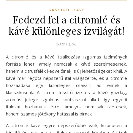
,
GASZTRO
KÁVÉ
Fedezd fel a citromlé és
kávé különleges ízvilágát!
2025.05.09.
A citromlé és a kávé találkozása izgalmas ízélmények
forrása lehet, amely nemcsak a kávé szerelmeseinek,
hanem a citrusfélék kedvelőinek is új lehetőségeket kínál. A
kávé már régóta népszerű ital világszerte, és a citromlé
hozzáadása egy különleges csavart ad ennek a
klasszikusnak. A citrom frissítő íze és a kávé gazdag,
aromás jellege izgalmas kontrasztot alkot, így egyedi
italokat hozhatunk létre, amelyek nemcsak ízletesek,
hanem számos jótékony hatással is bírnak.
A citromlé kávé egyre népszerűbbé válik, különösen a
frissítő és egészséges italokat keresők körében. Az ízek