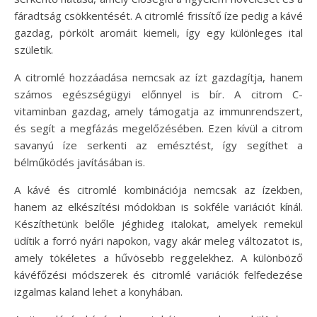
fáradtság csökkentését. A citromlé frissítő íze pedig a kávé
gazdag, pörkölt aromáit kiemeli, így egy különleges ital
születik.
A citromlé hozzáadása nemcsak az ízt gazdagítja, hanem
számos egészségügyi előnnyel is bír. A citrom C-
vitaminban gazdag, amely támogatja az immunrendszert,
és segít a megfázás megelőzésében. Ezen kívül a citrom
savanyú íze serkenti az emésztést, így segíthet a
bélműködés javításában is.
A kávé és citromlé kombinációja nemcsak az ízekben,
hanem az elkészítési módokban is sokféle variációt kínál.
Készíthetünk belőle jéghideg italokat, amelyek remekül
üdítik a forró nyári napokon, vagy akár meleg változatot is,
amely tökéletes a hűvösebb reggelekhez. A különböző
kávéfőzési módszerek és citromlé variációk felfedezése
izgalmas kaland lehet a konyhában.