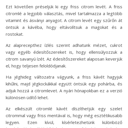
Ezt követően préseljük ki egy friss citrom levét. A friss
citromlé a legjobb választás, mivel tartalmazza a legtöbb
vitamint és ásványi anyagot. A citrom levét egy szűrőn át
öntsük a kávéba, hogy eltávolítsuk a magokat és a
rostokat.
Az alaprecepthez ízlés szerint adhatunk mézet, cukrot
vagy egyéb édesítőszereket is, hogy ellensúlyozzuk a
citrom savanyú ízét. Az édesítőszereket alaposan keverjük
el, hogy teljesen feloldódjanak.
Ha jéghideg változatra vágyunk, a friss kávét hagyjuk
kihűlni, majd jégkockákkal együtt öntsük egy pohárba, és
adjuk hozzá a citromlevet. A nyári hónapokban ez a verzió
különösen üdítő lehet.
Az elkészült citromlé kávét díszíthetjük egy szelet
citrommal vagy friss mentával is, hogy még esztétikusabb
legyen. Ezen kívül, kísérletezhetünk különböző