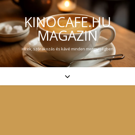
KINOCAFE.HU
MAGAZIN
Hírek, szórakozás és kávé minden mennyiségben