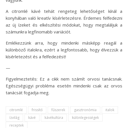
A citromlé kávé tehát rengeteg lehetőséget kínál a
konyhában való kreatív kísérletezésre. Érdemes felfedezni
az új ízeket és elkészítési módokat, hogy megtaláljuk a
számunkra legfinomabb variációt.
Emlékezzünk arra, hogy mindenki másképp reagál a
különböző italokra, ezért a legfontosabb, hogy élvezzük a
kísérletezést és a felfedezést!
—
Figyelmeztetés: Ez a cikk nem számít orvosi tanácsnak.
Egészségügyi probléma esetén mindenki csak az orvos
tanácsát fogadja meg.
citromlé
frissítő
fűszerek
gasztronómia
italok
ízvilág
kávé
kávékultúra
különlegességek
receptek