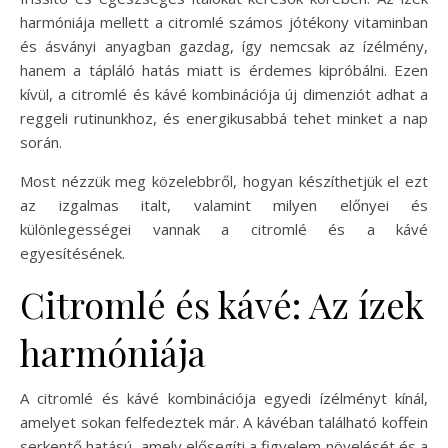
harmóniája mellett a citromlé számos jótékony vitaminban
és ásványi anyagban gazdag, így nemcsak az ízélmény,
hanem a tápláló hatás miatt is érdemes kipróbálni. Ezen
kívül, a citromlé és kávé kombinációja új dimenziót adhat a
reggeli rutinunkhoz, és energikusabbá tehet minket a nap
során.
Most nézzük meg közelebbről, hogyan készíthetjük el ezt
az izgalmas italt, valamint milyen előnyei és
különlegességei vannak a citromlé és a kávé
egyesítésének.
Citromlé és kávé: Az ízek
harmóniája
A citromlé és kávé kombinációja egyedi ízélményt kínál,
amelyet sokan felfedeztek már. A kávéban található koffein
serkentő hatású, amely elősegíti a figyelem növelését és a