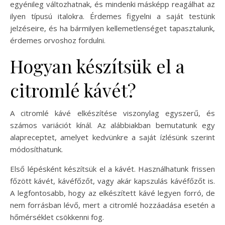
egyénileg változhatnak, és mindenki másképp reagálhat az
ilyen típusú italokra. Érdemes figyelni a saját testünk
jelzéseire, és ha bármilyen kellemetlenséget tapasztalunk,
érdemes orvoshoz fordulni.
Hogyan készítsük el a
citromlé kávét?
A citromlé kávé elkészítése viszonylag egyszerű, és
számos variációt kínál. Az alábbiakban bemutatunk egy
alapreceptet, amelyet kedvünkre a saját ízlésünk szerint
módosíthatunk.
Első lépésként készítsük el a kávét. Használhatunk frissen
főzött kávét, kávéfőzőt, vagy akár kapszulás kávéfőzőt is.
A legfontosabb, hogy az elkészített kávé legyen forró, de
nem forrásban lévő, mert a citromlé hozzáadása esetén a
hőmérséklet csökkenni fog.