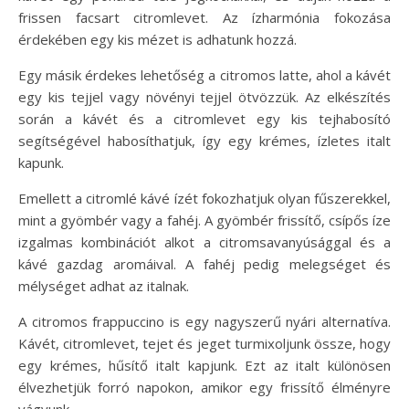
frissen facsart citromlevet. Az ízharmónia fokozása
érdekében egy kis mézet is adhatunk hozzá.
Egy másik érdekes lehetőség a citromos latte, ahol a kávét
egy kis tejjel vagy növényi tejjel ötvözzük. Az elkészítés
során a kávét és a citromlevet egy kis tejhabosító
segítségével habosíthatjuk, így egy krémes, ízletes italt
kapunk.
Emellett a citromlé kávé ízét fokozhatjuk olyan fűszerekkel,
mint a gyömbér vagy a fahéj. A gyömbér frissítő, csípős íze
izgalmas kombinációt alkot a citromsavanyúsággal és a
kávé gazdag aromáival. A fahéj pedig melegséget és
mélységet adhat az italnak.
A citromos frappuccino is egy nagyszerű nyári alternatíva.
Kávét, citromlevet, tejet és jeget turmixoljunk össze, hogy
egy krémes, hűsítő italt kapjunk. Ezt az italt különösen
élvezhetjük forró napokon, amikor egy frissítő élményre
vágyunk.