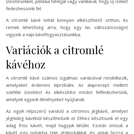
ízesítésekkel, például fahéjjal vagy vaníliával, hogy új ízeket
fedezhessünk fel.
A citromlé kávé tehát könnyen elkészíthető otthon, és
remek lehetőség arra, hogy egy kis változatosságot
vigyünk a napi kávéfogyasztásunkba.
Variációk a citromlé
kávéhoz
A citromlé kávé számos izgalmas variációval rendelkezik,
amelyeket érdemes kipróbálni. Az alaprecept mellett
sokféle ízesítést és elkészítési módot felfedezhetünk,
amelyek egyedi élményeket nyújtanak.
Az egyik népszerű variáció a citromos jégkávé, amelyet
jéghideg kávéból készíthetünk el. Ehhez készítsünk el egy
adag friss kávét, majd hagyjuk kihűlni. Ezután öntsük a
kávét egy pohárba tele jégkockákkal, és adjuk hozzá a