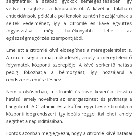
segíthetnek a szabad gyökök semlegesítésében, így
védve a sejteket a károsodástól. A kávéban található
antioxidánsok, például a polifenolok szintén hozzájárulnak a
sejtek védelméhez, így a citromlé és kávé együttes
fogyasztása még hatékonyabb lehet az
egészségmegőrzés szempontjából.
Emellett a citromlé kávé elősegítheti a méregtelenítést is.
A citrom segíti a máj működését, amely a méregtelenítő
folyamatok központi szereplője. A kávé serkentő hatása
pedig fokozhatja a bélmozgást, így hozzájárul a
rendszeres emésztéshez.
Nem utolsósorban, a citromlé és kávé keveréke frissítő
hatású, amely növelheti az energiaszintet és javíthatja a
hangulatot. A C-vitamin és a koffein együttese stimulálja a
központi idegrendszert, így ideális reggeli ital lehet, amely
segíthet a nap indításában.
Fontos azonban megjegyezni, hogy a citromlé kávé hatásai