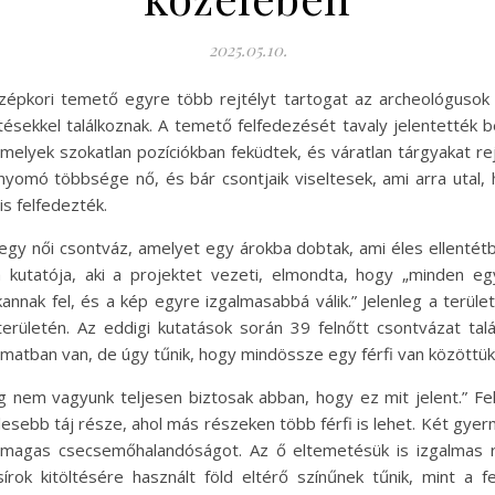
2025.05.10.
özépkori temető egyre több rejtélyt tartogat az archeológusok
sekkel találkoznak. A temető felfedezését tavaly jelentették be
melyek szokatlan pozíciókban feküdtek, és váratlan tárgyakat r
nyomó többsége nő, és bár csontjaik viseltesek, ami arra utal, 
s felfedezték.
egy női csontváz, amelyet egy árokba dobtak, ami éles ellentétb
 kutatója, aki a projektet vezeti, elmondta, hogy „minden eg
annak fel, és a kép egyre izgalmasabbá válik.” Jelenleg a terü
rületén. Az eddigi kutatások során 39 felnőtt csontvázat tal
amatban van, de úgy tűnik, hogy mindössze egy férfi van közöttük
em vagyunk teljesen biztosak abban, hogy ez mit jelent.” Fel
lesebb táj része, ahol más részeken több férfi is lehet. Két gye
magas csecsemőhalandóságot. Az ő eltemetésük is izgalmas rész
k kitöltésére használt föld eltérő színűnek tűnik, mint a fe