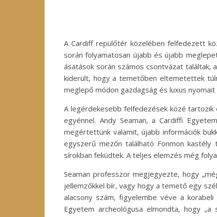
A Cardiff repülőtér közelében felfedezett k
során folyamatosan újabb és újabb meglepeté
ásatások során számos csontvázat találtak, a
kiderült, hogy a temetőben eltemetettek túl
meglepő módon gazdagság és luxus nyomait i
A legérdekesebb felfedezések közé tartozik 
egyénnel. Andy Seaman, a Cardiffi Egyetem
megértettünk valamit, újabb információk bukk
egyszerű mezőn található Fonmon kastély te
sírokban feküdtek. A teljes elemzés még foly
Seaman professzor megjegyezte, hogy „még n
jellemzőkkel bír, vagy hogy a temető egy szé
alacsony szám, figyelembe véve a korabeli 
Egyetem archeológusa elmondta, hogy „a síro