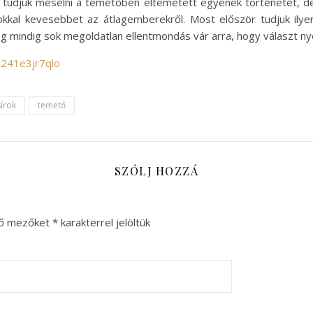
 el tudjuk mesélni a temetőben eltemetett egyének történetét, d
 sokkal kevesebbet az átlagemberekről. Most először tudjuk ily
 mindig sok megoldatlan ellentmondás vár arra, hogy választ ny
c241e3jr7qlo
sírok
temető
SZÓLJ HOZZÁ
ző mezőket
*
karakterrel jelöltük