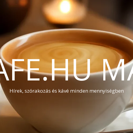
AFE.HU M
Hírek, szórakozás és kávé minden mennyiségben