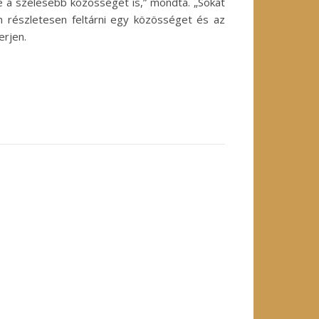
e a szélesebb közösségét is,” mondta. „Sokat
en részletesen feltárni egy közösséget és az
erjen.