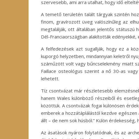
szervesebb, ami arra utalhat, hogy idő eltelt
A temető területén talált tárgyak szintén ho
finom, gravírozott üveg valószínűleg az elhu
megtalálják, ott általában jelentős státuszú
Dél-Franciaországban alakították edényekké, é
A felfedezések azt sugallják, hogy ez a k
kuporgó helyzetben, mindannyian keletről nyug
száműzött volt vagy bűncselekmény miatt sze
Faillace osteológus szerint a nő 30-as vagy
lehetett.
Tíz csontvázat már részletesebb elemzésnek
hanem Wales különböző részeiből és esetleg
közöttük. A csontvázak fogai különösen érdek
emberek a hozzátáplálástól kezdve egészen a 
állt – de nem sok húsból.” Külön érdekesség, h
Az ásatások nyáron folytatódnak, és az archeo