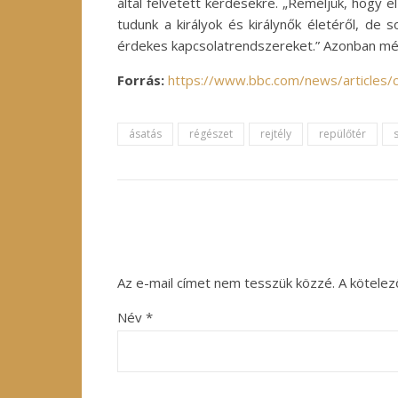
által felvetett kérdésekre. „Reméljük, hogy
tudunk a királyok és királynők életéről, de
érdekes kapcsolatrendszereket.” Azonban még
Forrás:
https://www.bbc.com/news/articles/
ásatás
régészet
rejtély
repülőtér
Az e-mail címet nem tesszük közzé.
A kötele
Név
*