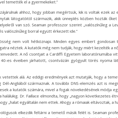
ével temették el a gyermekeket.”
zzájárulnak ahhoz, hogy jobban megértsük, kik is voltak ezek az
nytak látogatóitól származik, akik ünneplés közben hozták őket
 helyekről van szó. Seaman professzor szerint „valószínűleg a L
s valószínűleg borral együtt érkezett ide.”
özösség nem volt hétköznapi. Minden egyes embert gondosan t
atra néztek. A kutatók még nem tudják, hogy miért kezelték a női
nvedett. A nő csontjait a Cardiffi Egyetem laboratóriumába vitt
 40-es éveiben járhatott, csontvázán gyógyult törés nyoma lát
 vetettek alá. Az eddigi eredmények azt mutatják, hogy a tem
 Dél-Angliából származnak. A további DNS-elemzés azt is megm
esek a kutatók számára, mivel a fogak növekedésének módja egye
halálukig. Dr. Faillace elmondta, hogy „nagyon következetes ét
ogy „halat egyáltalán nem ettek. Ahogy a rómaiak eltávoztak, a hal
lógusok elkezdik feltárni a temető másik felét is. Seaman profe