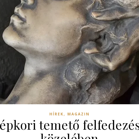
,
HÍREK
MAGAZIN
épkori temető felfedezé
közelében