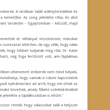
 emberek. A sírokban talált edénytöredékek és
 a temetőbe. Az üveg jelenléte ritka, és ahol
evant területén – Egyiptomban – készült, majd
emettek el, néhányat vízszintesen, másokat
 csontvázat eltérően, de úgy vélik, hogy talán
ék, hogy többet tudjanak meg róla. Dr. Katie
ható, míg foga fertőzött volt, ami fájdalmas
etőben eltemetett emberek nem mind helyiek,
utathatja, hogy vannak-e rokoni kapcsolatok
di nyilvántartást ad arról, hogy mit ettek az
rendet követtek, amely főként szénhidrátokból
 jelenléte a táplálkozásban is eltűnt.”
sszor reméli, hogy válaszokat talál a helyszín