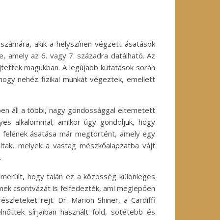
 számára, akik a helyszínen végzett ásatások
, amely az 6. vagy 7. századra datálható. Az
ejtettek magukban. A legújabb kutatások során
hogy nehéz fizikai munkát végeztek, emellett
en áll a többi, nagy gondossággal eltemetett
yes alkalommal, amikor úgy gondoljuk, hogy
let felének ásatása már megtörtént, amely egy
áltak, melyek a vastag mészkőalapzatba vájt
.
merült, hogy talán ez a közösség különleges
rmek csontvázát is felfedezték, ami meglepően
leteket rejt. Dr. Marion Shiner, a Cardiffi
lnőttek sírjaiban használt föld, sötétebb és