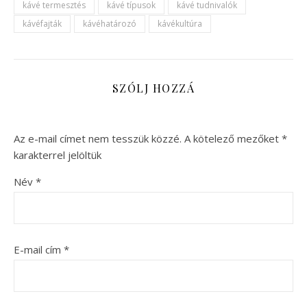
kávé termesztés
kávé típusok
kávé tudnivalók
kávéfajták
kávéhatározó
kávékultúra
SZÓLJ HOZZÁ
Az e-mail címet nem tesszük közzé.
A kötelező mezőket
*
karakterrel jelöltük
Név
*
E-mail cím
*