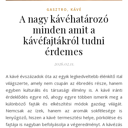
,
GASZTRO
KÁVÉ
A nagy kávéhatározó
minden amit a
kávéfajtákról tudni
érdemes
2026.02.11.
A kávé évszázadok óta az egyik legkedveltebb élénkítő ital
világszerte, amely nem csupán az ébredés része, hanem
egyben kulturális és társasági élmény is. A kávé iránti
érdeklődés egyre nő, ahogy egyre többen ismerik meg a
különböző fajták és elkészítési módok gazdag világát.
Nemcsak az ízek, hanem az aromák sokfélesége is
lenyűgöző, hiszen a kávé termesztési helye, pörkölése és
fajtája is nagyban befolyásolja a végeredményt. A kávézás