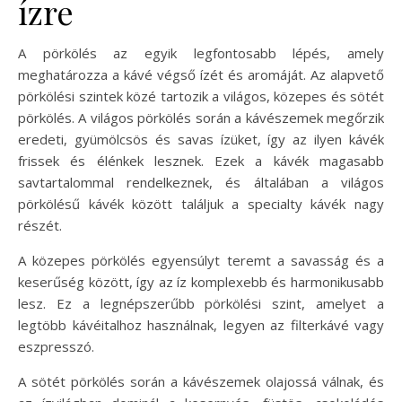
ízre
A pörkölés az egyik legfontosabb lépés, amely
meghatározza a kávé végső ízét és aromáját. Az alapvető
pörkölési szintek közé tartozik a világos, közepes és sötét
pörkölés. A világos pörkölés során a kávészemek megőrzik
eredeti, gyümölcsös és savas ízüket, így az ilyen kávék
frissek és élénkek lesznek. Ezek a kávék magasabb
savtartalommal rendelkeznek, és általában a világos
pörkölésű kávék között találjuk a specialty kávék nagy
részét.
A közepes pörkölés egyensúlyt teremt a savasság és a
keserűség között, így az íz komplexebb és harmonikusabb
lesz. Ez a legnépszerűbb pörkölési szint, amelyet a
legtöbb kávéitalhoz használnak, legyen az filterkávé vagy
eszpresszó.
A sötét pörkölés során a kávészemek olajossá válnak, és