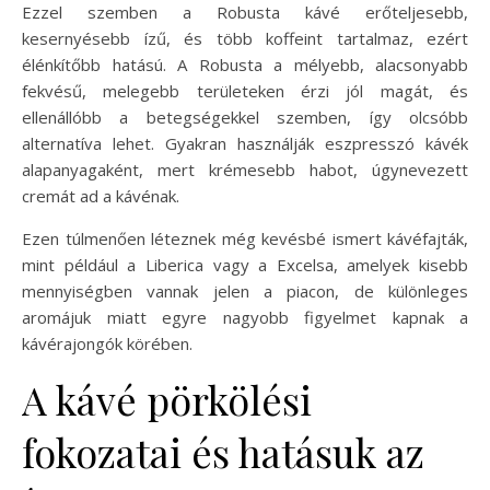
Ezzel szemben a Robusta kávé erőteljesebb,
kesernyésebb ízű, és több koffeint tartalmaz, ezért
élénkítőbb hatású. A Robusta a mélyebb, alacsonyabb
fekvésű, melegebb területeken érzi jól magát, és
ellenállóbb a betegségekkel szemben, így olcsóbb
alternatíva lehet. Gyakran használják eszpresszó kávék
alapanyagaként, mert krémesebb habot, úgynevezett
cremát ad a kávénak.
Ezen túlmenően léteznek még kevésbé ismert kávéfajták,
mint például a Liberica vagy a Excelsa, amelyek kisebb
mennyiségben vannak jelen a piacon, de különleges
aromájuk miatt egyre nagyobb figyelmet kapnak a
kávérajongók körében.
A kávé pörkölési
fokozatai és hatásuk az