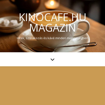
KINOCAFE.HU
MAGAZIN
Hírek, szórakozás és kávé minden mennyiségben