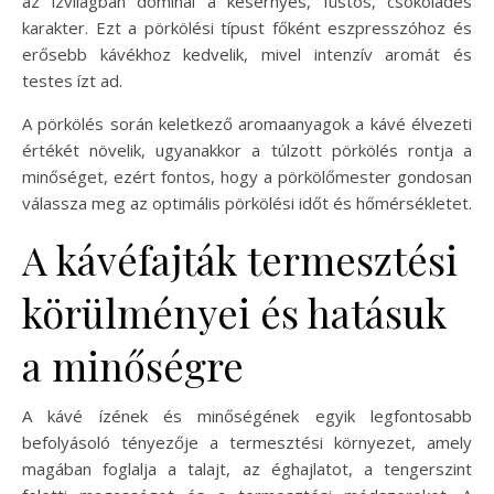
az ízvilágban dominál a kesernyés, füstös, csokoládés
karakter. Ezt a pörkölési típust főként eszpresszóhoz és
erősebb kávékhoz kedvelik, mivel intenzív aromát és
testes ízt ad.
A pörkölés során keletkező aromaanyagok a kávé élvezeti
értékét növelik, ugyanakkor a túlzott pörkölés rontja a
minőséget, ezért fontos, hogy a pörkölőmester gondosan
válassza meg az optimális pörkölési időt és hőmérsékletet.
A kávéfajták termesztési
körülményei és hatásuk
a minőségre
A kávé ízének és minőségének egyik legfontosabb
befolyásoló tényezője a termesztési környezet, amely
magában foglalja a talajt, az éghajlatot, a tengerszint