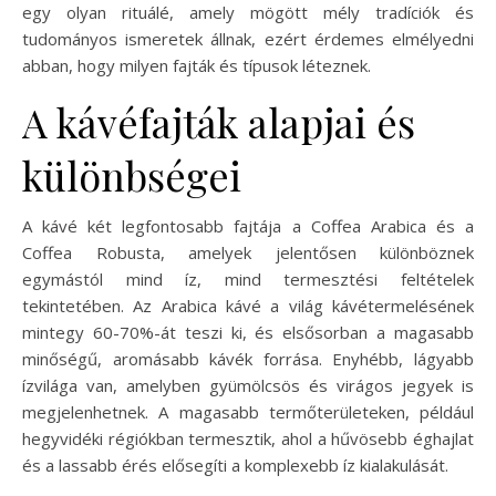
egy olyan rituálé, amely mögött mély tradíciók és
tudományos ismeretek állnak, ezért érdemes elmélyedni
abban, hogy milyen fajták és típusok léteznek.
A kávéfajták alapjai és
különbségei
A kávé két legfontosabb fajtája a Coffea Arabica és a
Coffea Robusta, amelyek jelentősen különböznek
egymástól mind íz, mind termesztési feltételek
tekintetében. Az Arabica kávé a világ kávétermelésének
mintegy 60-70%-át teszi ki, és elsősorban a magasabb
minőségű, aromásabb kávék forrása. Enyhébb, lágyabb
ízvilága van, amelyben gyümölcsös és virágos jegyek is
megjelenhetnek. A magasabb termőterületeken, például
hegyvidéki régiókban termesztik, ahol a hűvösebb éghajlat
és a lassabb érés elősegíti a komplexebb íz kialakulását.