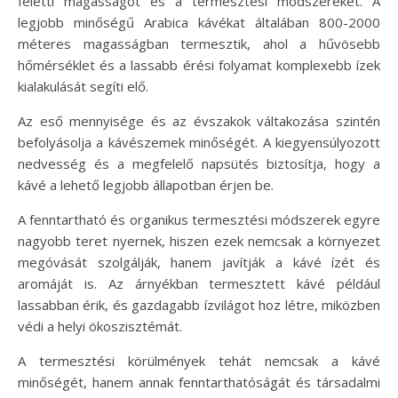
feletti magasságot és a termesztési módszereket. A
legjobb minőségű Arabica kávékat általában 800-2000
méteres magasságban termesztik, ahol a hűvösebb
hőmérséklet és a lassabb érési folyamat komplexebb ízek
kialakulását segíti elő.
Az eső mennyisége és az évszakok váltakozása szintén
befolyásolja a kávészemek minőségét. A kiegyensúlyozott
nedvesség és a megfelelő napsütés biztosítja, hogy a
kávé a lehető legjobb állapotban érjen be.
A fenntartható és organikus termesztési módszerek egyre
nagyobb teret nyernek, hiszen ezek nemcsak a környezet
megóvását szolgálják, hanem javítják a kávé ízét és
aromáját is. Az árnyékban termesztett kávé például
lassabban érik, és gazdagabb ízvilágot hoz létre, miközben
védi a helyi ökoszisztémát.
A termesztési körülmények tehát nemcsak a kávé
minőségét, hanem annak fenntarthatóságát és társadalmi