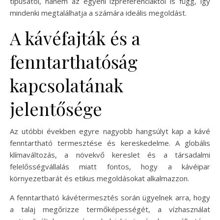
típusától, hanem az egyéni ízpreferenciáktól is függ, így
mindenki megtalálhatja a számára ideális megoldást.
A kávéfajták és a
fenntarthatóság
kapcsolatának
jelentősége
Az utóbbi években egyre nagyobb hangsúlyt kap a kávé
fenntartható termesztése és kereskedelme. A globális
klímaváltozás, a növekvő kereslet és a társadalmi
felelősségvállalás miatt fontos, hogy a kávéipar
környezetbarát és etikus megoldásokat alkalmazzon.
A fenntartható kávétermesztés során ügyelnek arra, hogy
a talaj megőrizze termőképességét, a vízhasználat