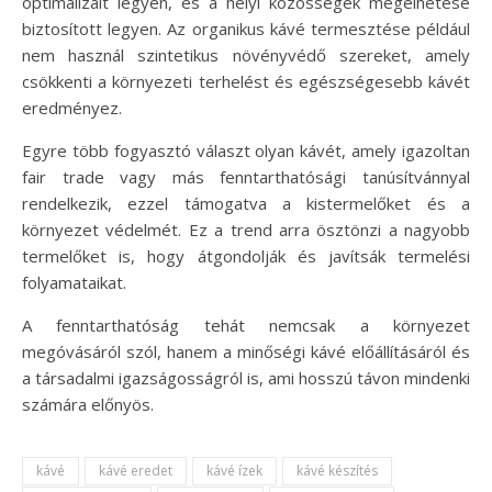
optimalizált legyen, és a helyi közösségek megélhetése
biztosított legyen. Az organikus kávé termesztése például
nem használ szintetikus növényvédő szereket, amely
csökkenti a környezeti terhelést és egészségesebb kávét
eredményez.
Egyre több fogyasztó választ olyan kávét, amely igazoltan
fair trade vagy más fenntarthatósági tanúsítvánnyal
rendelkezik, ezzel támogatva a kistermelőket és a
környezet védelmét. Ez a trend arra ösztönzi a nagyobb
termelőket is, hogy átgondolják és javítsák termelési
folyamataikat.
A fenntarthatóság tehát nemcsak a környezet
megóvásáról szól, hanem a minőségi kávé előállításáról és
a társadalmi igazságosságról is, ami hosszú távon mindenki
számára előnyös.
kávé
kávé eredet
kávé ízek
kávé készítés