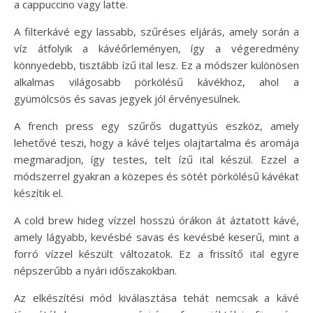
a cappuccino vagy latte.
A filterkávé egy lassabb, szűréses eljárás, amely során a
víz átfolyik a kávéőrleményen, így a végeredmény
könnyedebb, tisztább ízű ital lesz. Ez a módszer különösen
alkalmas világosabb pörkölésű kávékhoz, ahol a
gyümölcsös és savas jegyek jól érvényesülnek.
A french press egy szűrős dugattyús eszköz, amely
lehetővé teszi, hogy a kávé teljes olajtartalma és aromája
megmaradjon, így testes, telt ízű ital készül. Ezzel a
módszerrel gyakran a közepes és sötét pörkölésű kávékat
készítik el.
A cold brew hideg vízzel hosszú órákon át áztatott kávé,
amely lágyabb, kevésbé savas és kevésbé keserű, mint a
forró vízzel készült változatok. Ez a frissítő ital egyre
népszerűbb a nyári időszakokban.
Az elkészítési mód kiválasztása tehát nemcsak a kávé