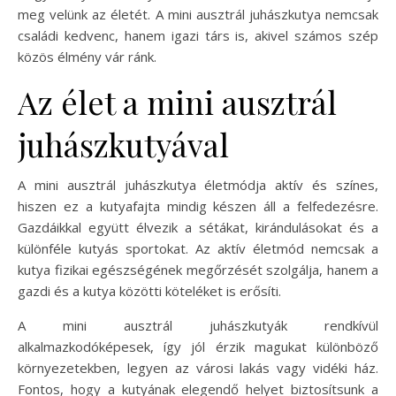
meg velünk az életét. A mini ausztrál juhászkutya nemcsak
családi kedvenc, hanem igazi társ is, akivel számos szép
közös élmény vár ránk.
Az élet a mini ausztrál
juhászkutyával
A mini ausztrál juhászkutya életmódja aktív és színes,
hiszen ez a kutyafajta mindig készen áll a felfedezésre.
Gazdáikkal együtt élvezik a sétákat, kirándulásokat és a
különféle kutyás sportokat. Az aktív életmód nemcsak a
kutya fizikai egészségének megőrzését szolgálja, hanem a
gazdi és a kutya közötti köteléket is erősíti.
A mini ausztrál juhászkutyák rendkívül
alkalmazkodóképesek, így jól érzik magukat különböző
környezetekben, legyen az városi lakás vagy vidéki ház.
Fontos, hogy a kutyának elegendő helyet biztosítsunk a