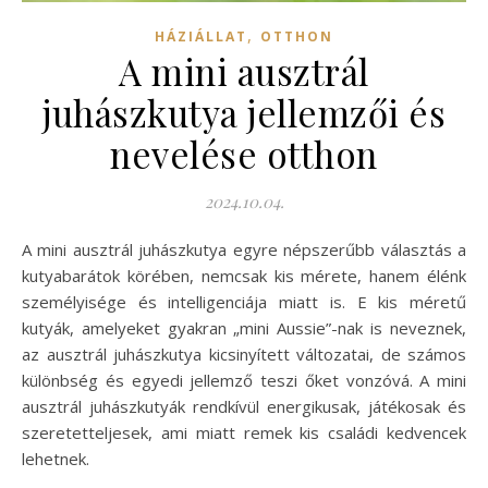
,
HÁZIÁLLAT
OTTHON
A mini ausztrál
juhászkutya jellemzői és
nevelése otthon
2024.10.04.
A mini ausztrál juhászkutya egyre népszerűbb választás a
kutyabarátok körében, nemcsak kis mérete, hanem élénk
személyisége és intelligenciája miatt is. E kis méretű
kutyák, amelyeket gyakran „mini Aussie”-nak is neveznek,
az ausztrál juhászkutya kicsinyített változatai, de számos
különbség és egyedi jellemző teszi őket vonzóvá. A mini
ausztrál juhászkutyák rendkívül energikusak, játékosak és
szeretetteljesek, ami miatt remek kis családi kedvencek
lehetnek.