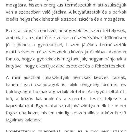
mozgásra, hiszen energikus természetük miatt szükségük
van a szabadban való játékra. A kutyafuttatók és a parkok
ideális helyszínek lehetnek a szocializációra és a mozgásra.
Ezek a kutyák rendkívül hűségesek és szeretetteljesek,
ami miatt a családi élet szerves részévé válnak. Különösen
jól kijönnek a gyerekekkel, hiszen játékos természetük
miatt szívesen részt vesznek a közös játékokban. Azonban
fontos, hogy a gyerekek is megtanulják, hogyan bánjanak a
kutyával, hogy elkerüljük a baleseteket és a félreértéseket.
A mini ausztrál juhászkutyák nemcsak kedves társak,
hanem igazi családtagok is, akik rengeteg örömet és
boldogságot hoznak a gazdáik életébe. Az együtt eltöltött
idő, a közös kalandok és a szeretet teszik teljessé a
kapcsolatukat. Egy mini ausztrál juhászkutya mellett sosem
fogsz unatkozni, hiszen mindig készen állnak a következő
izgalmas kalandra.
Emlékeztetjük olvasóinkat, hogy ez a cikk nem számít