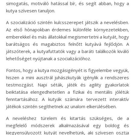
simogatás, motiváló hatással bír, és segít abban, hogy a
kutya szívesen tanuljon.
A szocializáció szintén kulcsszerepet játszik a nevelésben.
Az első hónapokban érdemes különféle környezetekben,
emberekkel és más állatokkal megismertetni a kutyát, hogy
barátságos és magabiztos felnőtt kutyává fejlődjön. A
játszóterek, a kutyafuttatók vagy a baráti találkozók kiváló
lehetőséget nyújtanak a szocializációhoz.
Fontos, hogy a kutya mozgásigényét is figyelembe vegyük,
hiszen a mini ausztrál juhászkutyák igénylik a rendszeres
testmozgást. Napi séták, játék és agility gyakorlatok
beiktatása elengedhetetlen a fizikai és mentális jólétük
fenntartásához. A kutyák számára tervezett interaktív
játékok szintén segíthetnek az unalom elkerülésében.
A neveléshez türelem és kitartás szükséges, de a
megfelelő módszerek alkalmazásával egy boldog és
kiegyensúlyozott kutyát nevelhetünk, aki szívesen osztja