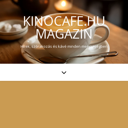
KINOCAFE.HU
MAGAZIN
Hírek, szórakozás és kávé minden mennyiségben