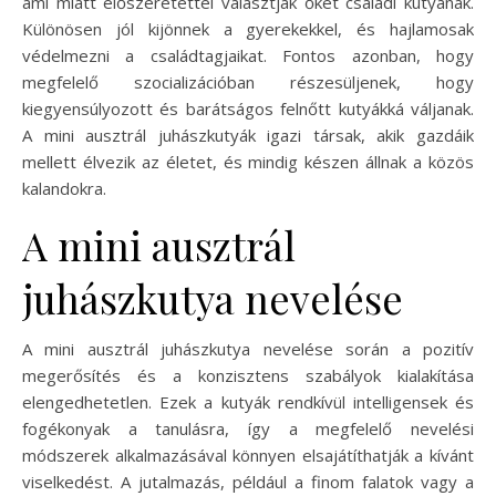
ami miatt előszeretettel választják őket családi kutyának.
Különösen jól kijönnek a gyerekekkel, és hajlamosak
védelmezni a családtagjaikat. Fontos azonban, hogy
megfelelő szocializációban részesüljenek, hogy
kiegyensúlyozott és barátságos felnőtt kutyákká váljanak.
A mini ausztrál juhászkutyák igazi társak, akik gazdáik
mellett élvezik az életet, és mindig készen állnak a közös
kalandokra.
A mini ausztrál
juhászkutya nevelése
A mini ausztrál juhászkutya nevelése során a pozitív
megerősítés és a konzisztens szabályok kialakítása
elengedhetetlen. Ezek a kutyák rendkívül intelligensek és
fogékonyak a tanulásra, így a megfelelő nevelési
módszerek alkalmazásával könnyen elsajátíthatják a kívánt
viselkedést. A jutalmazás, például a finom falatok vagy a