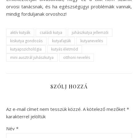
orvosi tanácsnak, és ha egészségügyi problémáik vannak,
mindig forduljanak orvoshoz!
aktív kutyák
családi kutya
juhászkutya jellemzői
kiskutya gondozás
kutyafajták
kutyanevelés
kutyapszichológia
kutyás életmód
mini ausztrál juhászkutya
otthoni nevelés
SZÓLJ HOZZÁ
Az e-mail címet nem tesszük közzé.
A kötelező mezőket
*
karakterrel jelöltük
Név
*