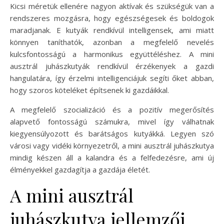
Kicsi méretük ellenére nagyon aktívak és szükségük van a
rendszeres mozgásra, hogy egészségesek és boldogok
maradjanak. E kutyák rendkívül intelligensek, ami miatt
könnyen taníthatók, azonban a megfelelő nevelés
kulcsfontosságú a harmonikus együttéléshez. A mini
ausztrál juhászkutyák rendkívül érzékenyek a gazdi
hangulatára, így érzelmi intelligenciájuk segíti őket abban,
hogy szoros köteléket építsenek ki gazdáikkal.
A megfelelő szocializáció és a pozitív megerősítés
alapvető fontosságú számukra, mivel így válhatnak
kiegyensúlyozott és barátságos kutyákká. Legyen szó
városi vagy vidéki környezetről, a mini ausztrál juhászkutya
mindig készen áll a kalandra és a felfedezésre, ami új
élményekkel gazdagítja a gazdája életét.
A mini ausztrál
juhászkutya jellemzői