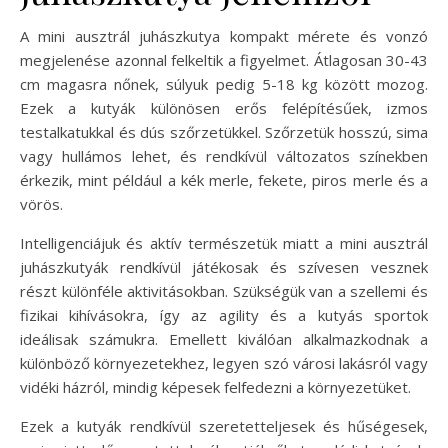
A mini ausztrál juhászkutya kompakt mérete és vonzó
megjelenése azonnal felkeltik a figyelmet. Átlagosan 30-43
cm magasra nőnek, súlyuk pedig 5-18 kg között mozog.
Ezek a kutyák különösen erős felépítésűek, izmos
testalkatukkal és dús szőrzetükkel. Szőrzetük hosszú, sima
vagy hullámos lehet, és rendkívül változatos színekben
érkezik, mint például a kék merle, fekete, piros merle és a
vörös.
Intelligenciájuk és aktív természetük miatt a mini ausztrál
juhászkutyák rendkívül játékosak és szívesen vesznek
részt különféle aktivitásokban. Szükségük van a szellemi és
fizikai kihívásokra, így az agility és a kutyás sportok
ideálisak számukra. Emellett kiválóan alkalmazkodnak a
különböző környezetekhez, legyen szó városi lakásról vagy
vidéki házról, mindig képesek felfedezni a környezetüket.
Ezek a kutyák rendkívül szeretetteljesek és hűségesek,