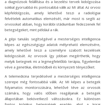
a diagnózisok felállítása és a kezelési tervek kidolgozása
sokkal gyorsabbá és pontosabbá válik az MI által. Az orvosi
képfeldolgozás, amely lehetővé teszi a radiológiai
felvételek automatikus elemzését, már most is segíti az
orvosokat abban, hogy korábbi stádiumban fedezzenek fel
betegségeket, mint például a rák.
A gépi tanulás segítségével a mesterséges intelligencia
képes az egészségügyi adatok mélyreható elemzésére,
amely lehetővé teszi a személyre szabott kezelések
kidolgozását. Az orvosok így jobban megérthetik, hogy
melyik betegnek mi a legmegfelelőbb terápia, figyelembe
véve a genetikai, életmódbeli és környezeti tényezőket.
A telemedicina terjedésével a mesterséges intelligencia
szerepe még fontosabbá válik. Az MI képes a betegek
folyamatos monitorozására, lehetővé téve az orvosok
számára, hogy valós időben reagáljanak a betegek
állapotában bekövetkező változásokra. Ez különösen
fontos krónikus betegségek esetén, ahol a korai