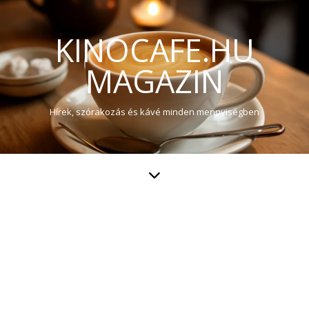
KINOCAFE.HU
MAGAZIN
Hírek, szórakozás és kávé minden mennyiségben