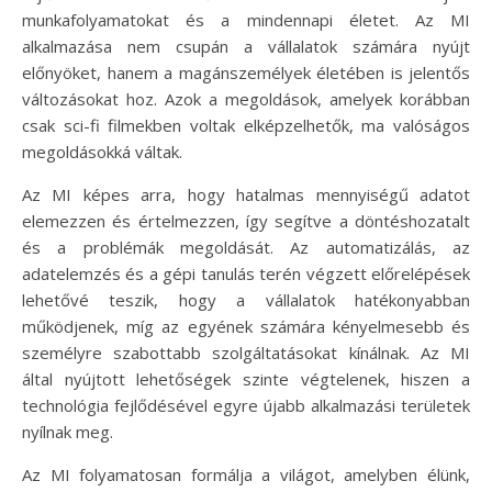
munkafolyamatokat és a mindennapi életet. Az MI
alkalmazása nem csupán a vállalatok számára nyújt
előnyöket, hanem a magánszemélyek életében is jelentős
változásokat hoz. Azok a megoldások, amelyek korábban
csak sci-fi filmekben voltak elképzelhetők, ma valóságos
megoldásokká váltak.
Az MI képes arra, hogy hatalmas mennyiségű adatot
elemezzen és értelmezzen, így segítve a döntéshozatalt
és a problémák megoldását. Az automatizálás, az
adatelemzés és a gépi tanulás terén végzett előrelépések
lehetővé teszik, hogy a vállalatok hatékonyabban
működjenek, míg az egyének számára kényelmesebb és
személyre szabottabb szolgáltatásokat kínálnak. Az MI
által nyújtott lehetőségek szinte végtelenek, hiszen a
technológia fejlődésével egyre újabb alkalmazási területek
nyílnak meg.
Az MI folyamatosan formálja a világot, amelyben élünk,