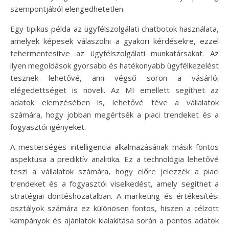
szempontjából elengedhetetlen.
Egy tipikus példa az ügyfélszolgálati chatbotok használata,
amelyek képesek válaszolni a gyakori kérdésekre, ezzel
tehermentesítve az ügyfélszolgálati munkatársakat. Az
ilyen megoldások gyorsabb és hatékonyabb ügyfélkezelést
tesznek lehetővé, ami végső soron a vásárlói
elégedettséget is növeli. Az MI emellett segíthet az
adatok elemzésében is, lehetővé téve a vállalatok
számára, hogy jobban megértsék a piaci trendeket és a
fogyasztói igényeket.
A mesterséges intelligencia alkalmazásának másik fontos
aspektusa a prediktív analitika. Ez a technológia lehetővé
teszi a vállalatok számára, hogy előre jelezzék a piaci
trendeket és a fogyasztói viselkedést, amely segíthet a
stratégiai döntéshozatalban. A marketing és értékesítési
osztályok számára ez különösen fontos, hiszen a célzott
kampányok és ajánlatok kialakítása során a pontos adatok