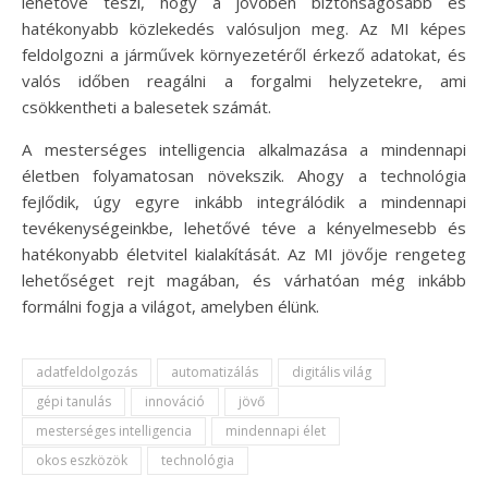
lehetővé teszi, hogy a jövőben biztonságosabb és
hatékonyabb közlekedés valósuljon meg. Az MI képes
feldolgozni a járművek környezetéről érkező adatokat, és
valós időben reagálni a forgalmi helyzetekre, ami
csökkentheti a balesetek számát.
A mesterséges intelligencia alkalmazása a mindennapi
életben folyamatosan növekszik. Ahogy a technológia
fejlődik, úgy egyre inkább integrálódik a mindennapi
tevékenységeinkbe, lehetővé téve a kényelmesebb és
hatékonyabb életvitel kialakítását. Az MI jövője rengeteg
lehetőséget rejt magában, és várhatóan még inkább
formálni fogja a világot, amelyben élünk.
adatfeldolgozás
automatizálás
digitális világ
gépi tanulás
innováció
jövő
mesterséges intelligencia
mindennapi élet
okos eszközök
technológia