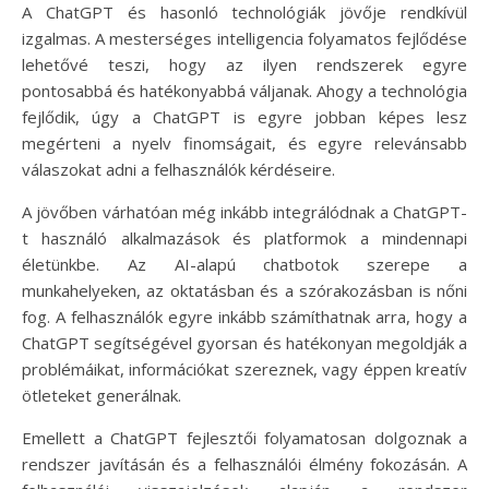
A ChatGPT és hasonló technológiák jövője rendkívül
izgalmas. A mesterséges intelligencia folyamatos fejlődése
lehetővé teszi, hogy az ilyen rendszerek egyre
pontosabbá és hatékonyabbá váljanak. Ahogy a technológia
fejlődik, úgy a ChatGPT is egyre jobban képes lesz
megérteni a nyelv finomságait, és egyre relevánsabb
válaszokat adni a felhasználók kérdéseire.
A jövőben várhatóan még inkább integrálódnak a ChatGPT-
t használó alkalmazások és platformok a mindennapi
életünkbe. Az AI-alapú chatbotok szerepe a
munkahelyeken, az oktatásban és a szórakozásban is nőni
fog. A felhasználók egyre inkább számíthatnak arra, hogy a
ChatGPT segítségével gyorsan és hatékonyan megoldják a
problémáikat, információkat szereznek, vagy éppen kreatív
ötleteket generálnak.
Emellett a ChatGPT fejlesztői folyamatosan dolgoznak a
rendszer javításán és a felhasználói élmény fokozásán. A