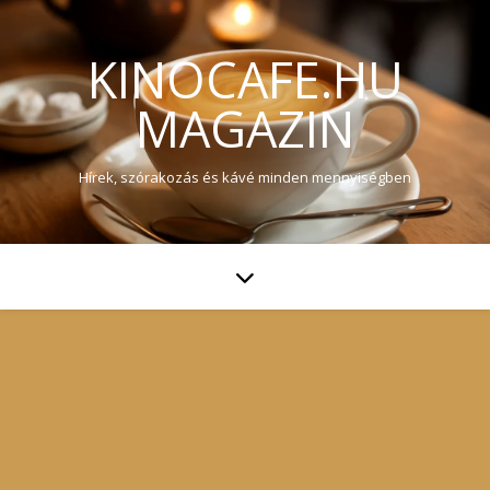
KINOCAFE.HU
MAGAZIN
Hírek, szórakozás és kávé minden mennyiségben