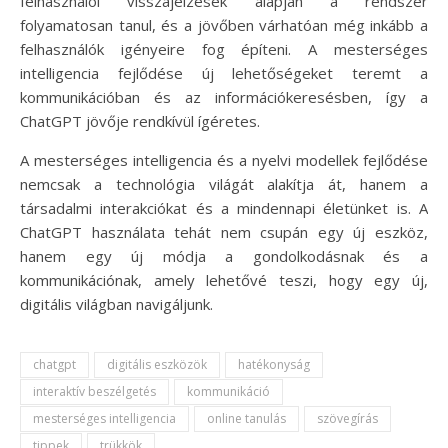
felhasználói visszajelzések alapján a rendszer
folyamatosan tanul, és a jövőben várhatóan még inkább a
felhasználók igényeire fog építeni. A mesterséges
intelligencia fejlődése új lehetőségeket teremt a
kommunikációban és az információkeresésben, így a
ChatGPT jövője rendkívül ígéretes.
A mesterséges intelligencia és a nyelvi modellek fejlődése
nemcsak a technológia világát alakítja át, hanem a
társadalmi interakciókat és a mindennapi életünket is. A
ChatGPT használata tehát nem csupán egy új eszköz,
hanem egy új módja a gondolkodásnak és a
kommunikációnak, amely lehetővé teszi, hogy egy új,
digitális világban navigáljunk.
chatgpt
digitális eszközök
hatékonyság
interaktív beszélgetés
kommunikáció
mesterséges intelligencia
online tanulás
szövegírás
tippek
trükkök