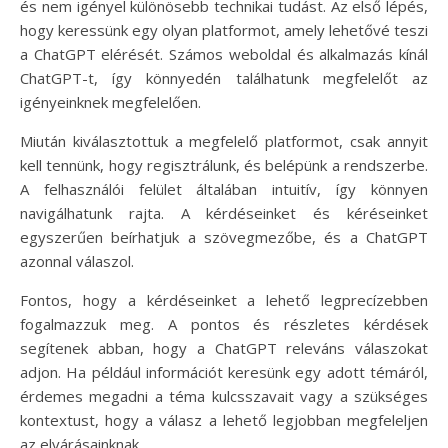
és nem igényel különösebb technikai tudást. Az első lépés,
hogy keressünk egy olyan platformot, amely lehetővé teszi
a ChatGPT elérését. Számos weboldal és alkalmazás kínál
ChatGPT-t, így könnyedén találhatunk megfelelőt az
igényeinknek megfelelően.
Miután kiválasztottuk a megfelelő platformot, csak annyit
kell tennünk, hogy regisztrálunk, és belépünk a rendszerbe.
A felhasználói felület általában intuitív, így könnyen
navigálhatunk rajta. A kérdéseinket és kéréseinket
egyszerűen beírhatjuk a szövegmezőbe, és a ChatGPT
azonnal válaszol.
Fontos, hogy a kérdéseinket a lehető legprecízebben
fogalmazzuk meg. A pontos és részletes kérdések
segítenek abban, hogy a ChatGPT releváns válaszokat
adjon. Ha például információt keresünk egy adott témáról,
érdemes megadni a téma kulcsszavait vagy a szükséges
kontextust, hogy a válasz a lehető legjobban megfeleljen
az elvárásainknak.