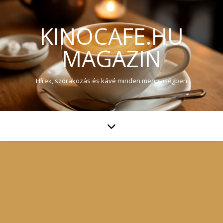
KINOCAFE.HU
MAGAZIN
Hírek, szórakozás és kávé minden mennyiségben