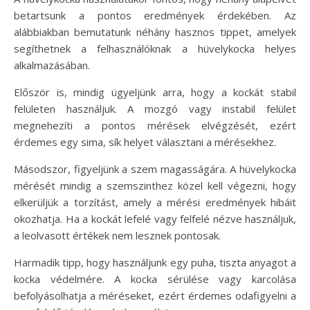
betartsunk a pontos eredmények érdekében. Az
alábbiakban bemutatunk néhány hasznos tippet, amelyek
segíthetnek a felhasználóknak a hüvelykocka helyes
alkalmazásában.
Először is, mindig ügyeljünk arra, hogy a kockát stabil
felületen használjuk. A mozgó vagy instabil felület
megnehezíti a pontos mérések elvégzését, ezért
érdemes egy sima, sík helyet választani a mérésekhez.
Másodszor, figyeljünk a szem magasságára. A hüvelykocka
mérését mindig a szemszinthez közel kell végezni, hogy
elkerüljük a torzítást, amely a mérési eredmények hibáit
okozhatja. Ha a kockát lefelé vagy felfelé nézve használjuk,
a leolvasott értékek nem lesznek pontosak.
Harmadik tipp, hogy használjunk egy puha, tiszta anyagot a
kocka védelmére. A kocka sérülése vagy karcolása
befolyásolhatja a méréseket, ezért érdemes odafigyelni a