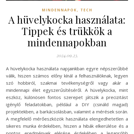
,
MINDENNAPOK
TECH
A hüvelykocka használata:
Tippek és trükkök a
mindennapokban
2024.09.23.
A hüvelykocka használata napjainkban egyre népszerűbbé
válik, hiszen számos előny kínál a felhasználóknak, legyen
szó hobbiról, szakmai tevékenységről vagy akár a
mindennapi élet egyszerűsítéséről. A hüvelykocka, mint
eszköz, különösen fontos szerepet játszik a precizitást
igénylő feladatokban, például a DIY (csináld magad)
projektekben, a barkácsolásban, valamint a mérések során.
A megfelelő mérőeszközök használata elengedhetetlen a
sikeres munka érdekében, hiszen a hibák elkerülése és a
pontos eredmények elérése érdekében a legapróbb