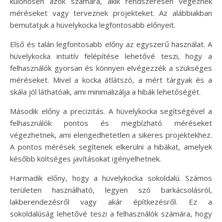
különösen azok számára, akik rendszeresen végeznek
méréseket vagy terveznek projekteket. Az alábbiakban
bemutatjuk a hüvelykocka legfontosabb előnyeit.
Első és talán legfontosabb előny az egyszerű használat. A
hüvelykocka intuitív felépítése lehetővé teszi, hogy a
felhasználók gyorsan és könnyen elvégezzék a szükséges
méréseket. Mivel a kocka átlátszó, a mért tárgyak és a
skála jól láthatóak, ami minimalizálja a hibák lehetőségét.
Második előny a precizitás. A hüvelykocka segítségével a
felhasználók pontos és megbízható méréseket
végezhetnek, ami elengedhetetlen a sikeres projektekhez.
A pontos mérések segítenek elkerülni a hibákat, amelyek
később költséges javításokat igényelhetnek.
Harmadik előny, hogy a hüvelykocka sokoldalú. Számos
területen használható, legyen szó barkácsolásról,
lakberendezésről vagy akár építkezésről. Ez a
sokoldalúság lehetővé teszi a felhasználók számára, hogy