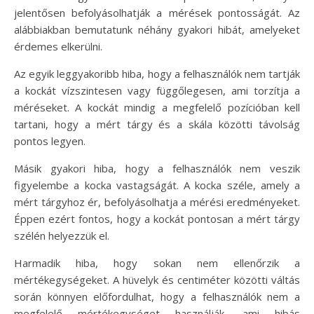
jelentősen befolyásolhatják a mérések pontosságát. Az
alábbiakban bemutatunk néhány gyakori hibát, amelyeket
érdemes elkerülni.
Az egyik leggyakoribb hiba, hogy a felhasználók nem tartják
a kockát vízszintesen vagy függőlegesen, ami torzítja a
méréseket. A kockát mindig a megfelelő pozícióban kell
tartani, hogy a mért tárgy és a skála közötti távolság
pontos legyen.
Másik gyakori hiba, hogy a felhasználók nem veszik
figyelembe a kocka vastagságát. A kocka széle, amely a
mért tárgyhoz ér, befolyásolhatja a mérési eredményeket.
Éppen ezért fontos, hogy a kockát pontosan a mért tárgy
szélén helyezzük el.
Harmadik hiba, hogy sokan nem ellenőrzik a
mértékegységeket. A hüvelyk és centiméter közötti váltás
során könnyen előfordulhat, hogy a felhasználók nem a
megfelelő mértékegységet használják, ami hibás