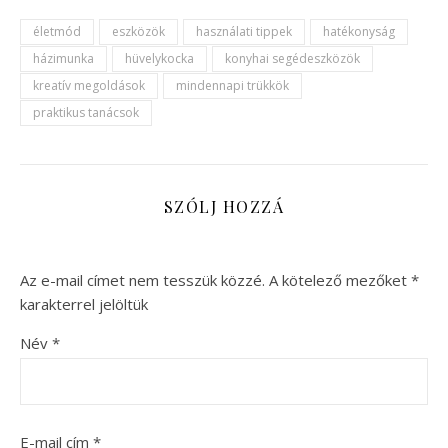
életmód
eszközök
használati tippek
hatékonyság
házimunka
hüvelykocka
konyhai segédeszközök
kreatív megoldások
mindennapi trükkök
praktikus tanácsok
SZÓLJ HOZZÁ
Az e-mail címet nem tesszük közzé.
A kötelező mezőket
*
karakterrel jelöltük
Név
*
E-mail cím
*