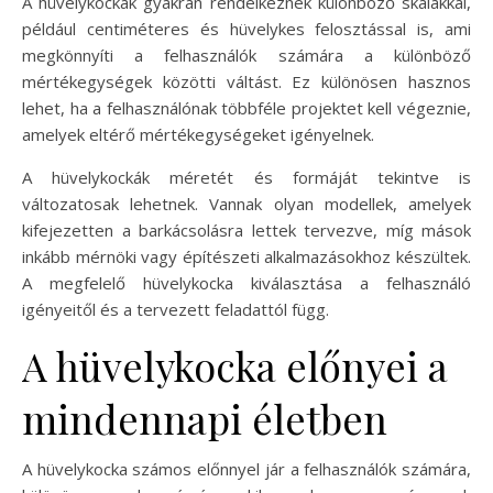
A hüvelykockák gyakran rendelkeznek különböző skálákkal,
például centiméteres és hüvelykes felosztással is, ami
megkönnyíti a felhasználók számára a különböző
mértékegységek közötti váltást. Ez különösen hasznos
lehet, ha a felhasználónak többféle projektet kell végeznie,
amelyek eltérő mértékegységeket igényelnek.
A hüvelykockák méretét és formáját tekintve is
változatosak lehetnek. Vannak olyan modellek, amelyek
kifejezetten a barkácsolásra lettek tervezve, míg mások
inkább mérnöki vagy építészeti alkalmazásokhoz készültek.
A megfelelő hüvelykocka kiválasztása a felhasználó
igényeitől és a tervezett feladattól függ.
A hüvelykocka előnyei a
mindennapi életben
A hüvelykocka számos előnnyel jár a felhasználók számára,