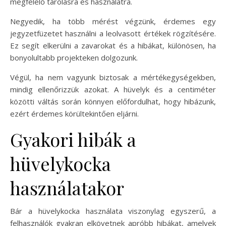
megfelelő tárolásra és használatra.
Negyedik, ha több mérést végzünk, érdemes egy
jegyzetfüzetet használni a leolvasott értékek rögzítésére.
Ez segít elkerülni a zavarokat és a hibákat, különösen, ha
bonyolultabb projekteken dolgozunk.
Végül, ha nem vagyunk biztosak a mértékegységekben,
mindig ellenőrizzük azokat. A hüvelyk és a centiméter
közötti váltás során könnyen előfordulhat, hogy hibázunk,
ezért érdemes körültekintően eljárni.
Gyakori hibák a
hüvelykocka
használatakor
Bár a hüvelykocka használata viszonylag egyszerű, a
felhasználók gyakran elkövetnek apróbb hibákat, amelyek