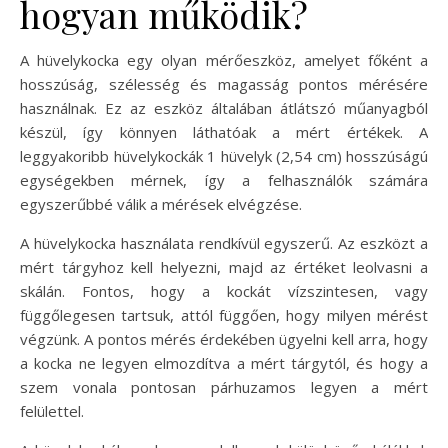
hogyan működik?
A hüvelykocka egy olyan mérőeszköz, amelyet főként a
hosszúság, szélesség és magasság pontos mérésére
használnak. Ez az eszköz általában átlátszó műanyagból
készül, így könnyen láthatóak a mért értékek. A
leggyakoribb hüvelykockák 1 hüvelyk (2,54 cm) hosszúságú
egységekben mérnek, így a felhasználók számára
egyszerűbbé válik a mérések elvégzése.
A hüvelykocka használata rendkívül egyszerű. Az eszközt a
mért tárgyhoz kell helyezni, majd az értéket leolvasni a
skálán. Fontos, hogy a kockát vízszintesen, vagy
függőlegesen tartsuk, attól függően, hogy milyen mérést
végzünk. A pontos mérés érdekében ügyelni kell arra, hogy
a kocka ne legyen elmozdítva a mért tárgytól, és hogy a
szem vonala pontosan párhuzamos legyen a mért
felülettel.