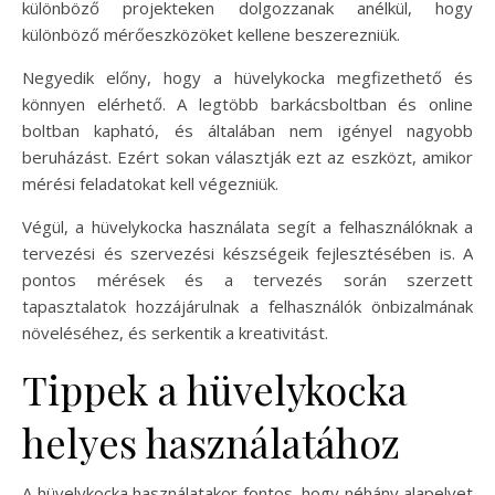
különböző projekteken dolgozzanak anélkül, hogy
különböző mérőeszközöket kellene beszerezniük.
Negyedik előny, hogy a hüvelykocka megfizethető és
könnyen elérhető. A legtöbb barkácsboltban és online
boltban kapható, és általában nem igényel nagyobb
beruházást. Ezért sokan választják ezt az eszközt, amikor
mérési feladatokat kell végezniük.
Végül, a hüvelykocka használata segít a felhasználóknak a
tervezési és szervezési készségeik fejlesztésében is. A
pontos mérések és a tervezés során szerzett
tapasztalatok hozzájárulnak a felhasználók önbizalmának
növeléséhez, és serkentik a kreativitást.
Tippek a hüvelykocka
helyes használatához
A hüvelykocka használatakor fontos, hogy néhány alapelvet