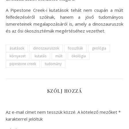
A Pipestone Creek-i kutatások tehát nem csupán a múlt
felfedezéséről szólnak, hanem a jövő tudományos
ismereteinek megalapozásáról is, amely a dinoszauruszok
és az ősi ökoszisztémák megértéséhez vezethet.
ásatások
dinoszauruszok
fosszíliák
geológia
környezet
kutatás
múlt
ökológia
pipestone creek
tudomány
SZÓLJ HOZZÁ
Az e-mail címet nem tesszük közzé.
A kötelező mezőket
*
karakterrel jelöltük