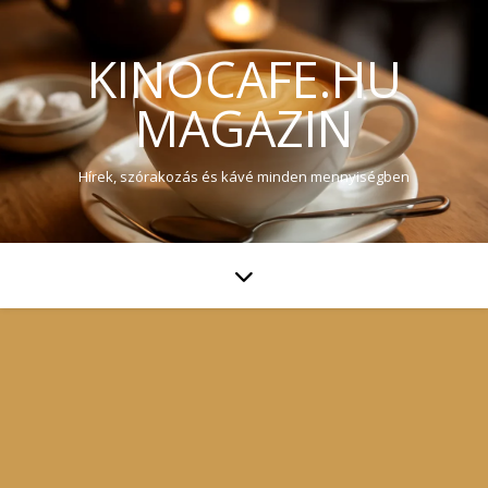
KINOCAFE.HU
MAGAZIN
Hírek, szórakozás és kávé minden mennyiségben