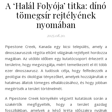
A ‘Halál Folyója’ titka: dínó
tömegsír rejtélyének
nyomában
2025.08.20.
Pipestone Creek, Kanada egy kicsi település, amely a
dinoszauruszok régóta eltűnt világának rejtélyeit hordozza
magában. Az utóbbi időben egy kutatócsoport érkezett a
területre, hogy megvizsgálja, miért temetkezett el itt több
ezer dinoszaurusz. A tudósok célja, hogy felfedezzék a
geológiai és ökológiai tényezőket, amelyek hozzájárultak e
hatalmas állatok tömeges elhalálozásához, és hogy jobban
megértsék a terület történelmét.
A Pipestone Creek környékén végzett kutatások során a
szakértők megfigyelték, hogy a terület gazdag
fosszíliákban, amelyek a késő kréta időszakra nyúlnak