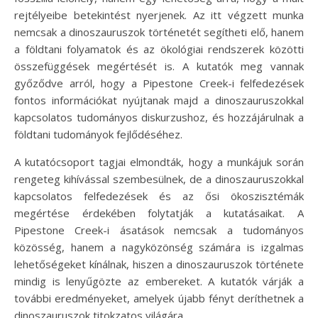
rejtélyeibe betekintést nyerjenek. Az itt végzett munka
nemcsak a dinoszauruszok történetét segítheti elő, hanem
a földtani folyamatok és az ökológiai rendszerek közötti
összefüggések megértését is. A kutatók meg vannak
győződve arról, hogy a Pipestone Creek-i felfedezések
fontos információkat nyújtanak majd a dinoszauruszokkal
kapcsolatos tudományos diskurzushoz, és hozzájárulnak a
földtani tudományok fejlődéséhez.
A kutatócsoport tagjai elmondták, hogy a munkájuk során
rengeteg kihívással szembesülnek, de a dinoszauruszokkal
kapcsolatos felfedezések és az ősi ökoszisztémák
megértése érdekében folytatják a kutatásaikat. A
Pipestone Creek-i ásatások nemcsak a tudományos
közösség, hanem a nagyközönség számára is izgalmas
lehetőségeket kínálnak, hiszen a dinoszauruszok története
mindig is lenyűgözte az embereket. A kutatók várják a
további eredményeket, amelyek újabb fényt deríthetnek a
dinoszauruszok titokzatos világára.