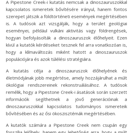
A Pipestone Creek-i kutatás nemcsak a dinoszauruszokkal
kapcsolatos ismeretek bővítésére irányul, hanem fontos
szerepet játszik a földtörténeti események megértésében
is. A tudósok azt vizsgálják, hogy a terület geológiai
eseményei, például vulkáni aktivitás vagy földrengések,
hogyan befolyásolták a dinoszauruszok élőhelyeit. Ezen
kívül a kutatók kérdéseket tesznek fel arra vonatkozóan is,
hogy a klímaváltozás miként hatott a dinoszauruszok
populációjára és azok túlélési stratégiáira.
A kutatás célja a dinoszauruszok élőhelyének és
életmódjának jobb megértése, amely hozzájárulhat a múlt
ökológiai rendszereinek rekonstruálásához. A tudósok
remélik, hogy a Pipestone Creek-i ásatások során szerzett
információk segíthetnek a jövő generációinak a
dinoszauruszokkal kapcsolatos tudományos ismereteik
bővítésében és az ősi ökoszisztémák megértésében.
A kutatók számára a Pipestone Creek nem csupán egy
fosszília lelőhely, hanem egy lehetőség arra, hogy a múlt