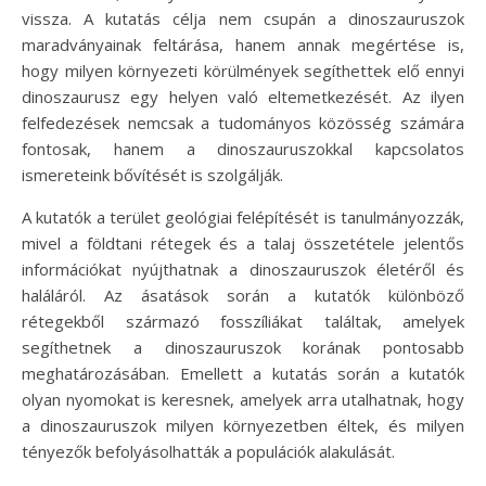
vissza. A kutatás célja nem csupán a dinoszauruszok
maradványainak feltárása, hanem annak megértése is,
hogy milyen környezeti körülmények segíthettek elő ennyi
dinoszaurusz egy helyen való eltemetkezését. Az ilyen
felfedezések nemcsak a tudományos közösség számára
fontosak, hanem a dinoszauruszokkal kapcsolatos
ismereteink bővítését is szolgálják.
A kutatók a terület geológiai felépítését is tanulmányozzák,
mivel a földtani rétegek és a talaj összetétele jelentős
információkat nyújthatnak a dinoszauruszok életéről és
haláláról. Az ásatások során a kutatók különböző
rétegekből származó fosszíliákat találtak, amelyek
segíthetnek a dinoszauruszok korának pontosabb
meghatározásában. Emellett a kutatás során a kutatók
olyan nyomokat is keresnek, amelyek arra utalhatnak, hogy
a dinoszauruszok milyen környezetben éltek, és milyen
tényezők befolyásolhatták a populációk alakulását.