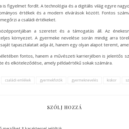
is figyelmet fordít. A technológia és a digitális világ egyre nagy
yományos értékek és a modern elvárások között. Fontos számár
 megőrzi a családi értékeket.
k középpontjában a szeretet és a támogatás áll. Az énekes
eljes környezet. A gyermeke nevelése során mindig arra törek
 saját tapasztalatait adja át, hanem egy olyan alapot teremt, am
etében fontos, hanem a művészeti karrierjében is jelentős sz
ete és elköteleződése, amely példaértékű sokak számára.
családi emlékek
gyermekfotók
gyermeknevelés
kiskor
s
SZÓLJ HOZZÁ
ző mezőket
*
karakterrel jelöltük