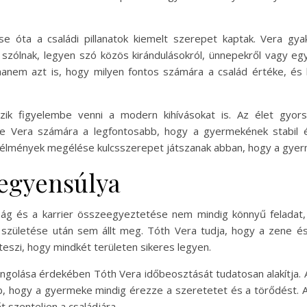
e óta a családi pillanatok kiemelt szerepet kaptak. Vera gy
ről szólnak, legyen szó közös kirándulásokról, ünnepekről vagy 
hanem azt is, hogy milyen fontos számára a család értéke, és
ik figyelembe venni a modern kihívásokat is. Az élet gyor
e Vera számára a legfontosabb, hogy a gyermekének stabil és
 élmények megélése kulcsszerepet játszanak abban, hogy a gyer
 egyensúlya
ág és a karrier összeegyeztetése nem mindig könnyű feladat, 
 születése után sem állt meg. Tóth Vera tudja, hogy a zene és
teszi, hogy mindkét területen sikeres legyen.
ngolása érdekében Tóth Vera időbeosztását tudatosan alakítja. A
, hogy a gyermeke mindig érezze a szeretetet és a törődést. A
őt szenteljen a családjára.