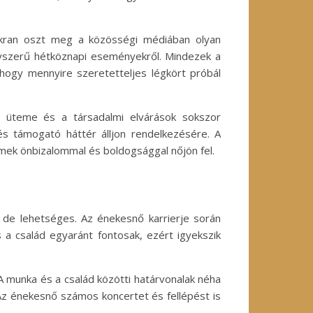
akran oszt meg a közösségi médiában olyan
egyszerű hétköznapi eseményekről. Mindezek a
 hogy mennyire szeretetteljes légkört próbál
s üteme és a társadalmi elvárások sokszor
 támogató háttér álljon rendelkezésére. A
mek önbizalommal és boldogsággal nőjön fel.
de lehetséges. Az énekesnő karrierje során
 a család egyaránt fontosak, ezért igyekszik
 munka és a család közötti határvonalak néha
z énekesnő számos koncertet és fellépést is