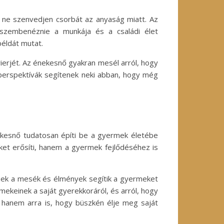
e ne szenvedjen csorbát az anyaság miatt. Az
 szembenéznie a munkája és a családi élet
példát mutat.
erjét. Az énekesnő gyakran mesél arról, hogy
 perspektívák segítenek neki abban, hogy még
ekesnő tudatosan építi be a gyermek életébe
ket erősíti, hanem a gyermek fejlődéséhez is
Ezek a mesék és élmények segítik a gyermeket
ekeinek a saját gyerekkoráról, és arról, hogy
 hanem arra is, hogy büszkén élje meg saját