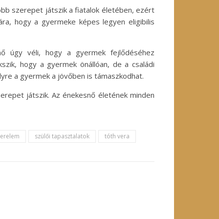
obb szerepet játszik a fiatalok életében, ezért
a, hogy a gyermeke képes legyen eligibilis
nő úgy véli, hogy a gyermek fejlődéséhez
szik, hogy a gyermek önállóan, de a családi
elyre a gyermek a jövőben is támaszkodhat.
erepet játszik. Az énekesnő életének minden
zerelem
szülői tapasztalatok
tóth vera