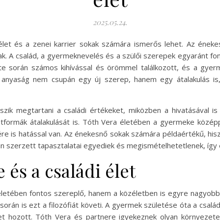
2025.05.24.
élet és a zenei karrier sokak számára ismerős lehet. Az ének
k. A család, a gyermeknevelés és a szülői szerepek egyaránt f
te során számos kihívással és örömmel találkozott, és a gyer
Az anyaság nem csupán egy új szerep, hanem egy átalakulás i
ik megtartani a családi értékeket, miközben a hivatásával is 
tformák átalakulását is. Tóth Vera életében a gyermeke közép
e is hatással van. Az énekesnő sokak számára példaértékű, hisz
rán szerzett tapasztalatai egyediek és megismételhetetlenek, íg
és a családi élet
tében fontos szereplő, hanem a közéletben is egyre nagyobb f
orán is ezt a filozófiát követi. A gyermek születése óta a csalá
met hozott. Tóth Vera és partnere igyekeznek olyan környeze