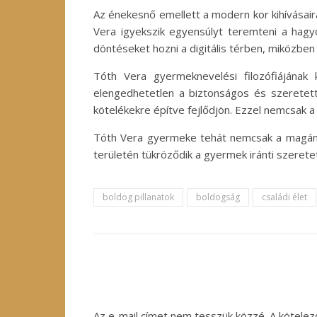
Az énekesnő emellett a modern kor kihívásaira 
Vera igyekszik egyensúlyt teremteni a hag
döntéseket hozni a digitális térben, miközben
Tóth Vera gyermeknevelési filozófiájána
elengedhetetlen a biztonságos és szeretett
kötelékekre építve fejlődjön. Ezzel nemcsak a
Tóth Vera gyermeke tehát nemcsak a magánél
területén tükröződik a gyermek iránti szeret
boldog pillanatok
boldogság
családi élet
Az e-mail címet nem tesszük közzé.
A kötele