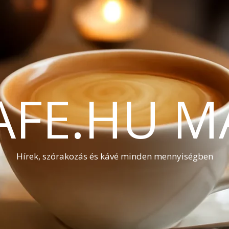
AFE.HU M
Hírek, szórakozás és kávé minden mennyiségben