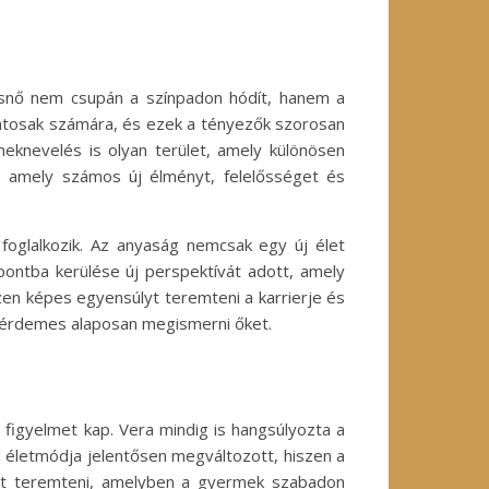
esnő nem csupán a színpadon hódít, hanem a
ontosak számára, és ezek a tényezők szorosan
meknevelés is olyan terület, amely különösen
s, amely számos új élményt, felelősséget és
foglalkozik. Az anyaság nemcsak egy új élet
pontba kerülése új perspektívát adott, amely
en képes egyensúlyt teremteni a karrierje és
y érdemes alaposan megismerni őket.
igyelmet kap. Vera mindig is hangsúlyozta a
d életmódja jelentősen megváltozott, hiszen a
tet teremteni, amelyben a gyermek szabadon