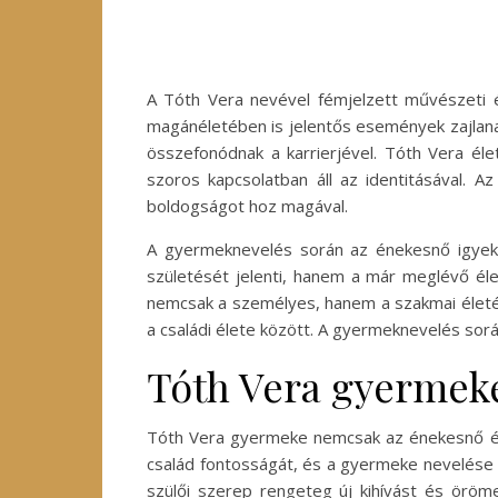
A Tóth Vera nevével fémjelzett művészeti 
magánéletében is jelentős események zajlana
összefonódnak a karrierjével. Tóth Vera éle
szoros kapcsolatban áll az identitásával. 
boldogságot hoz magával.
A gyermeknevelés során az énekesnő igyeksz
születését jelenti, hanem a már meglévő éle
nemcsak a személyes, hanem a szakmai életér
a családi élete között. A gyermeknevelés so
Tóth Vera gyermeke 
Tóth Vera gyermeke nemcsak az énekesnő éle
család fontosságát, és a gyermeke nevelése s
szülői szerep rengeteg új kihívást és örö