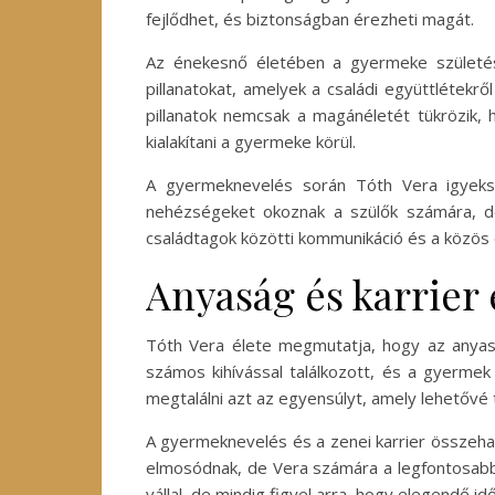
fejlődhet, és biztonságban érezheti magát.
Az énekesnő életében a gyermeke születés
pillanatokat, amelyek a családi együttlétek
pillanatok nemcsak a magánéletét tükrözik, 
kialakítani a gyermeke körül.
A gyermeknevelés során Tóth Vera igyeksz
nehézségeket okoznak a szülők számára, d
családtagok közötti kommunikáció és a közös
Anyaság és karrier
Tóth Vera élete megmutatja, hogy az anyas
számos kihívással találkozott, és a gyermek
megtalálni azt az egyensúlyt, amely lehetővé 
A gyermeknevelés és a zenei karrier összeha
elmosódnak, de Vera számára a legfontosabb
vállal, de mindig figyel arra, hogy elegendő id