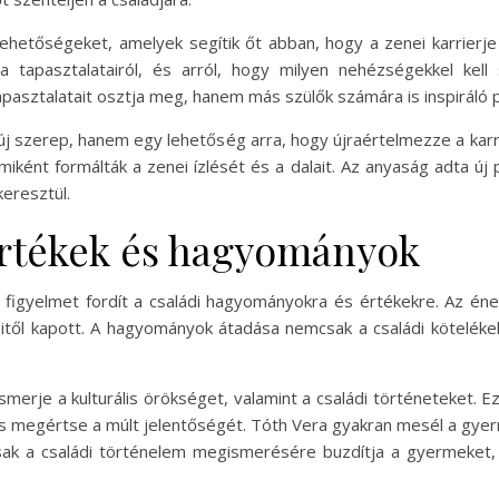
lehetőségeket, amelyek segítik őt abban, hogy a zenei karrierj
 tapasztalatairól, és arról, hogy milyen nehézségekkel kell
pasztalatait osztja meg, hanem más szülők számára is inspiráló 
 szerep, hanem egy lehetőség arra, hogy újraértelmezze a karri
ként formálták a zenei ízlését és a dalait. Az anyaság adta új
keresztül.
rtékek és hagyományok
figyelmet fordít a családi hagyományokra és értékekre. Az én
leitől kapott. A hagyományok átadása nemcsak a családi köteléke
erje a kulturális örökséget, valamint a családi történeteket. 
és megértse a múlt jelentőségét. Tóth Vera gyakran mesél a gyerm
sak a családi történelem megismerésére buzdítja a gyermeket,