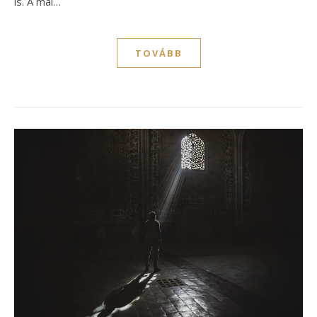
is. A mai…
TOVÁBB