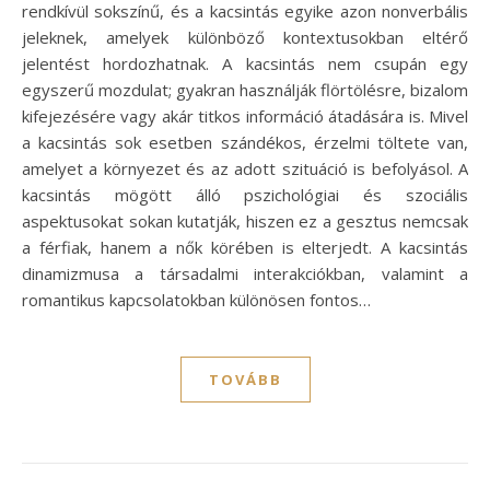
rendkívül sokszínű, és a kacsintás egyike azon nonverbális
jeleknek, amelyek különböző kontextusokban eltérő
jelentést hordozhatnak. A kacsintás nem csupán egy
egyszerű mozdulat; gyakran használják flörtölésre, bizalom
kifejezésére vagy akár titkos információ átadására is. Mivel
a kacsintás sok esetben szándékos, érzelmi töltete van,
amelyet a környezet és az adott szituáció is befolyásol. A
kacsintás mögött álló pszichológiai és szociális
aspektusokat sokan kutatják, hiszen ez a gesztus nemcsak
a férfiak, hanem a nők körében is elterjedt. A kacsintás
dinamizmusa a társadalmi interakciókban, valamint a
romantikus kapcsolatokban különösen fontos…
TOVÁBB