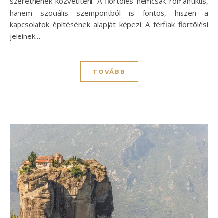
szeretnének közvetíteni. A flörtölés nemcsak romantikus,
hanem szociális szempontból is fontos, hiszen a
kapcsolatok építésének alapját képezi. A férfiak flörtölési
jeleinek…
TOVÁBB