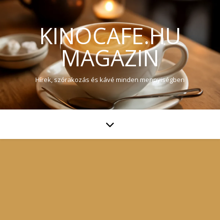
KINOCAFE.HU
MAGAZIN
Hírek, szórakozás és kávé minden mennyiségben