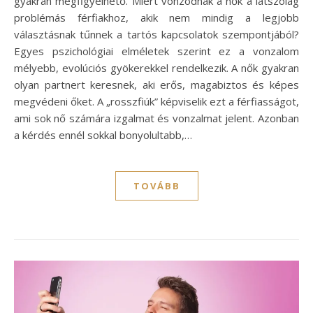
gyakran megfigyelhető. Miért vonzódnak a nők a látszólag
problémás férfiakhoz, akik nem mindig a legjobb
választásnak tűnnek a tartós kapcsolatok szempontjából?
Egyes pszichológiai elméletek szerint ez a vonzalom
mélyebb, evolúciós gyökerekkel rendelkezik. A nők gyakran
olyan partnert keresnek, aki erős, magabiztos és képes
megvédeni őket. A „rosszfiúk” képviselik ezt a férfiasságot,
ami sok nő számára izgalmat és vonzalmat jelent. Azonban
a kérdés ennél sokkal bonyolultabb,…
TOVÁBB