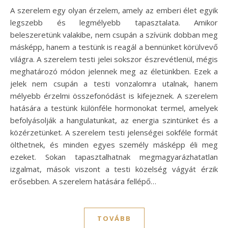
A szerelem egy olyan érzelem, amely az emberi élet egyik
legszebb és legmélyebb tapasztalata. Amikor
beleszeretünk valakibe, nem csupán a szívünk dobban meg
másképp, hanem a testünk is reagál a bennünket körülvevő
világra. A szerelem testi jelei sokszor észrevétlenül, mégis
meghatározó módon jelennek meg az életünkben. Ezek a
jelek nem csupán a testi vonzalomra utalnak, hanem
mélyebb érzelmi összefonódást is kifejeznek. A szerelem
hatására a testünk különféle hormonokat termel, amelyek
befolyásolják a hangulatunkat, az energia szintünket és a
közérzetünket. A szerelem testi jelenségei sokféle formát
ölthetnek, és minden egyes személy másképp éli meg
ezeket. Sokan tapasztalhatnak megmagyarázhatatlan
izgalmat, mások viszont a testi közelség vágyát érzik
erősebben. A szerelem hatására fellépő…
TOVÁBB