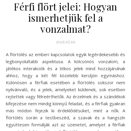
Férfi flört jelei: Hogyan
ismerhetjük fel a
vonzalmat?
2025.07.19.
A flörtölés az emberi kapcsolatok egyik legérdekesebb és
legbonyolultabb aspektusa. A kölcsönös vonzalom, a
játékos interakciók és a titkos jelek mind hozzájárulnak
ahhoz, hogy a két fél közelebb kerüljön egymáshoz.
Különösen a férfiak esetében a flörtölés sokszor nem
nyilvánvaló, és a jelek, amelyeket küldenek, sok esetben
rejtettek vagy félreérthetők. Az érzelmek és a szándékok
kifejezése nem mindig könnyű feladat, és a férfiak gyakran
más módon fejezik ki érdeklődésüket, mint a nők. A
flörtölés során a testbeszéd, a szavak és a hangszín
együttesen formálják azt az üzenetet, amelyet a férfiak