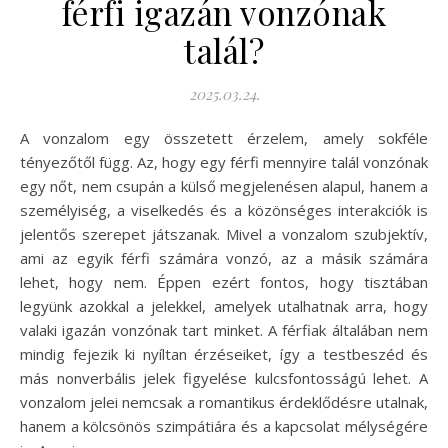
férfi igazán vonzónak
talál?
2025.03.24.
A vonzalom egy összetett érzelem, amely sokféle
tényezőtől függ. Az, hogy egy férfi mennyire talál vonzónak
egy nőt, nem csupán a külső megjelenésen alapul, hanem a
személyiség, a viselkedés és a közönséges interakciók is
jelentős szerepet játszanak. Mivel a vonzalom szubjektív,
ami az egyik férfi számára vonzó, az a másik számára
lehet, hogy nem. Éppen ezért fontos, hogy tisztában
legyünk azokkal a jelekkel, amelyek utalhatnak arra, hogy
valaki igazán vonzónak tart minket. A férfiak általában nem
mindig fejezik ki nyíltan érzéseiket, így a testbeszéd és
más nonverbális jelek figyelése kulcsfontosságú lehet. A
vonzalom jelei nemcsak a romantikus érdeklődésre utalnak,
hanem a kölcsönös szimpátiára és a kapcsolat mélységére