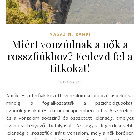
,
MAGAZIN
RANDI
Miért vonzódnak a nők a
rosszfiúkhoz? Fedezd fel a
titkokat!
2025.04.30.
A nők és a férfiak közötti vonzalom különböző aspektusai
mindig is foglalkoztatták a pszichológusokat,
szociológusokat és a mindennapi embereket is. A szerelem
és a vonzalom sokszínű és összetett jelenség, amelyet
számos tényező befolyásol. Az egyik legérdekesebb
jelenség a „rosszfiúk” iránti vonzalom, mely a nők körében