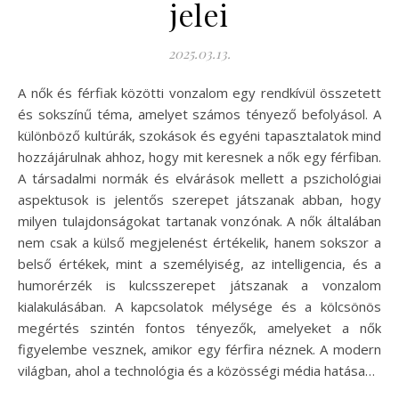
jelei
2025.03.13.
A nők és férfiak közötti vonzalom egy rendkívül összetett
és sokszínű téma, amelyet számos tényező befolyásol. A
különböző kultúrák, szokások és egyéni tapasztalatok mind
hozzájárulnak ahhoz, hogy mit keresnek a nők egy férfiban.
A társadalmi normák és elvárások mellett a pszichológiai
aspektusok is jelentős szerepet játszanak abban, hogy
milyen tulajdonságokat tartanak vonzónak. A nők általában
nem csak a külső megjelenést értékelik, hanem sokszor a
belső értékek, mint a személyiség, az intelligencia, és a
humorérzék is kulcsszerepet játszanak a vonzalom
kialakulásában. A kapcsolatok mélysége és a kölcsönös
megértés szintén fontos tényezők, amelyeket a nők
figyelembe vesznek, amikor egy férfira néznek. A modern
világban, ahol a technológia és a közösségi média hatása…