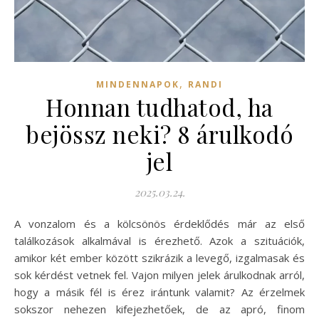
,
MINDENNAPOK
RANDI
Honnan tudhatod, ha
bejössz neki? 8 árulkodó
jel
2025.03.24.
A vonzalom és a kölcsönös érdeklődés már az első
találkozások alkalmával is érezhető. Azok a szituációk,
amikor két ember között szikrázik a levegő, izgalmasak és
sok kérdést vetnek fel. Vajon milyen jelek árulkodnak arról,
hogy a másik fél is érez irántunk valamit? Az érzelmek
sokszor nehezen kifejezhetőek, de az apró, finom