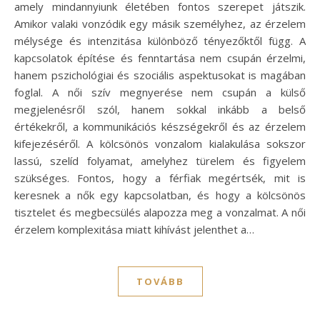
amely mindannyiunk életében fontos szerepet játszik.
Amikor valaki vonzódik egy másik személyhez, az érzelem
mélysége és intenzitása különböző tényezőktől függ. A
kapcsolatok építése és fenntartása nem csupán érzelmi,
hanem pszichológiai és szociális aspektusokat is magában
foglal. A női szív megnyerése nem csupán a külső
megjelenésről szól, hanem sokkal inkább a belső
értékekről, a kommunikációs készségekről és az érzelem
kifejezéséről. A kölcsönös vonzalom kialakulása sokszor
lassú, szelíd folyamat, amelyhez türelem és figyelem
szükséges. Fontos, hogy a férfiak megértsék, mit is
keresnek a nők egy kapcsolatban, és hogy a kölcsönös
tisztelet és megbecsülés alapozza meg a vonzalmat. A női
érzelem komplexitása miatt kihívást jelenthet a…
TOVÁBB