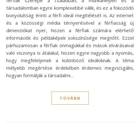
férfiak szerepe a családban, a munkahelyen és a
társadalomban egyre komplexebbé válik, és ez a fokozódó
bonyolultság érinti a férfi ideál megítélését is. Az internet
és a közösségi média térnyerésével a férfiasság új
dimenziókat nyer, hiszen a férfiak számára elérhető
információk és példaképek sokszínűsége megnőtt. Ezzel
párhuzamosan a férfiak önmagukkal és mások elvárásaival
való viszonya is átalakul, hiszen egyre nagyobb a nyomás,
hogy megfeleljenek a különböző ideáloknak. A téma
mélyebb megértése érdekében érdemes megvizsgálni,
hogyan formálják a társadalmi…
TOVÁBB