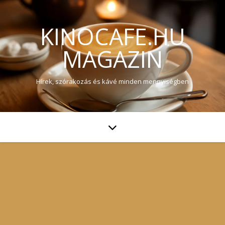
KINOCAFE.HU
MAGAZIN
Hírek, szórakozás és kávé minden mennyiségben