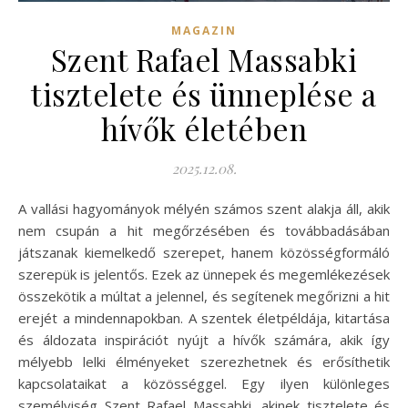
MAGAZIN
Szent Rafael Massabki
tisztelete és ünneplése a
hívők életében
2025.12.08.
A vallási hagyományok mélyén számos szent alakja áll, akik
nem csupán a hit megőrzésében és továbbadásában
játszanak kiemelkedő szerepet, hanem közösségformáló
szerepük is jelentős. Ezek az ünnepek és megemlékezések
összekötik a múltat a jelennel, és segítenek megőrizni a hit
erejét a mindennapokban. A szentek életpéldája, kitartása
és áldozata inspirációt nyújt a hívők számára, akik így
mélyebb lelki élményeket szerezhetnek és erősíthetik
kapcsolataikat a közösséggel. Egy ilyen különleges
személyiség Szent Rafael Massabki, akinek tisztelete és