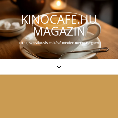
KINOCAFE.HU
MAGAZIN
Hírek, szórakozás és kávé minden mennyiségben