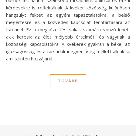
ölelnek fel, hanem szélesebb társadalmi, politikai és etikai
kérdésekre is reflektálnak. A kvéker közösség különösen
hangsúlyt fektet az egyéni tapasztalatokra, a belső
megértésre és a közvetlen kapcsolat fenntartására az
Istennel. Ez a megközelítés sokak számára vonzó lehet,
akik keresik az élet mélyebb értelmét, és vágynak a
közösségi kapcsolatokra. A kvékerek gyakran a béke, az
igazságosság és a társadalmi egyenlőség mellett állnak ki,
ami szintén hozzájárul…
TOVÁBB