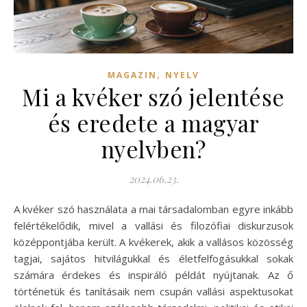
,
MAGAZIN
NYELV
Mi a kvéker szó jelentése
és eredete a magyar
nyelvben?
2024.06.23.
A kvéker szó használata a mai társadalomban egyre inkább
felértékelődik, mivel a vallási és filozófiai diskurzusok
középpontjába került. A kvékerek, akik a vallásos közösség
tagjai, sajátos hitvilágukkal és életfelfogásukkal sokak
számára érdekes és inspiráló példát nyújtanak. Az ő
történetük és tanításaik nem csupán vallási aspektusokat