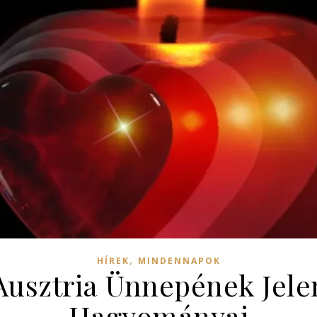
,
HÍREK
MINDENNAPOK
 Ausztria Ünnepének Jele
Hagyományai