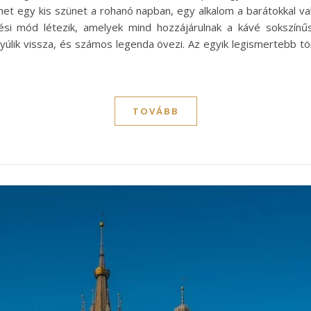
het egy kis szünet a rohanó napban, egy alkalom a barátokkal va
ítési mód létezik, amelyek mind hozzájárulnak a kávé sokszí
úlik vissza, és számos legenda övezi. Az egyik legismertebb tör
TOVÁBB