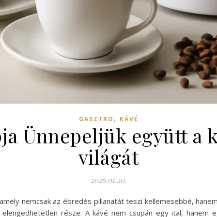
,
GASZTRO
KÁVÉ
ja Ünnepeljük együtt a 
világát
2026.01.20.
 amely nemcsak az ébredés pillanatát teszi kellemesebbé, hanem a 
k elengedhetetlen része. A kávé nem csupán egy ital, hanem e