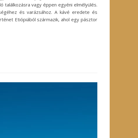
ló találkozásra vagy éppen egyéni elmélyülés.
nűségéhez és varázsához. A kávé eredete és
ténet Etiópiából származik, ahol egy pásztor