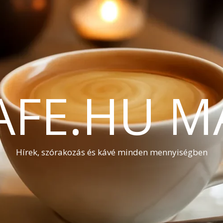
AFE.HU M
Hírek, szórakozás és kávé minden mennyiségben