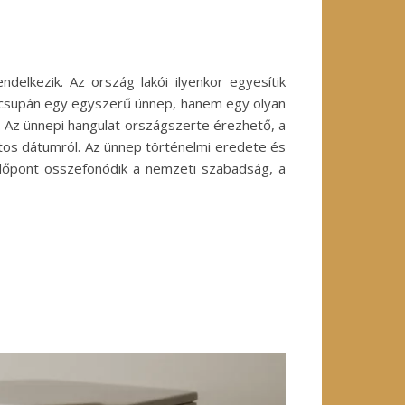
elkezik. Az ország lakói ilyenkor egyesítik
m csupán egy egyszerű ünnep, hanem egy olyan
k. Az ünnepi hangulat országszerte érezhető, a
tos dátumról. Az ünnep történelmi eredete és
időpont összefonódik a nemzeti szabadság, a