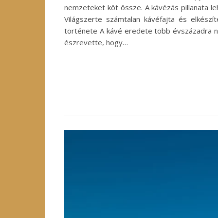
nemzeteket köt össze. A kávézás pillanata le
Világszerte számtalan kávéfajta és elkész
története A kávé eredete több évszázadra ny
észrevette, hogy…