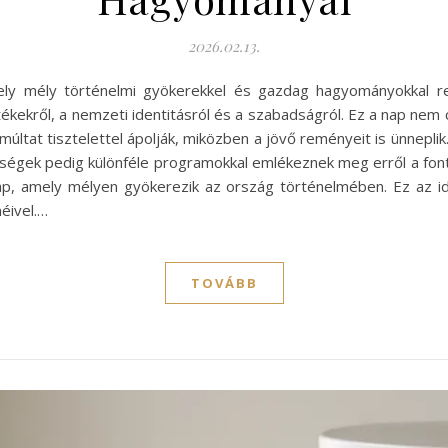
2026.02.13.
ely mély történelmi gyökerekkel és gazdag hagyományokkal rend
kekről, a nemzeti identitásról és a szabadságról. Ez a nap ne
ltat tisztelettel ápolják, miközben a jövő reményeit is ünnepli
sségek pedig különféle programokkal emlékeznek meg erről a fon
nap, amely mélyen gyökerezik az ország történelmében. Ez az 
éivel.…
TOVÁBB