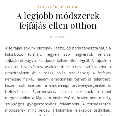
,
EGÉSZSÉG
OTTHON
A legjobb módszerek
fejfájás ellen otthon
2025.02.12.
A fejfájás sokunk életének része, és bárki tapasztalhatja a
különböző formáit, legyen szó migrénről, tenziós
fejfájásról vagy más típusú kellemetlenségről. A fájdalom
okai rendkívül változatosak lehetnek, a stressztől kezdve a
dehidratáción át a rossz alvási szokásokig. A fejfájás
nemcsak fizikai, hanem emocionális terhet is jelenthet,
hiszen sok esetben a mindennapi tevékenységeinket is
befolyásolja. Szerencsére, sokan keresnek otthoni
megoldásokat a fájdalom enyhítésére, hiszen nem mindig
szükséges gyógyszerekhez folyamodni. A természetes
módszerek, mint például a különféle relaxációs technikák,