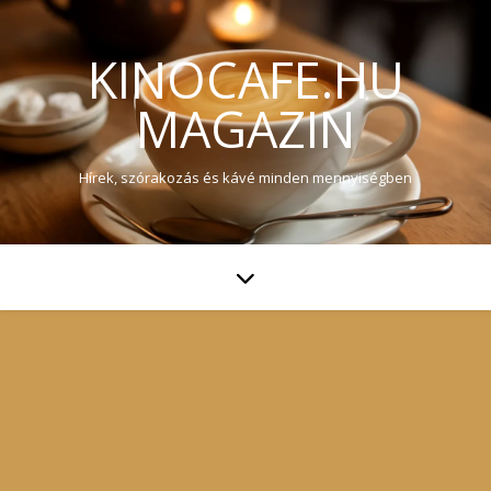
KINOCAFE.HU
MAGAZIN
Hírek, szórakozás és kávé minden mennyiségben