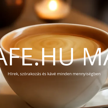
AFE.HU M
Hírek, szórakozás és kávé minden mennyiségben