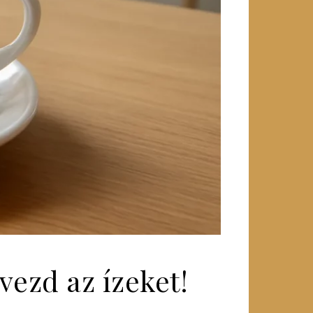
lvezd az ízeket!