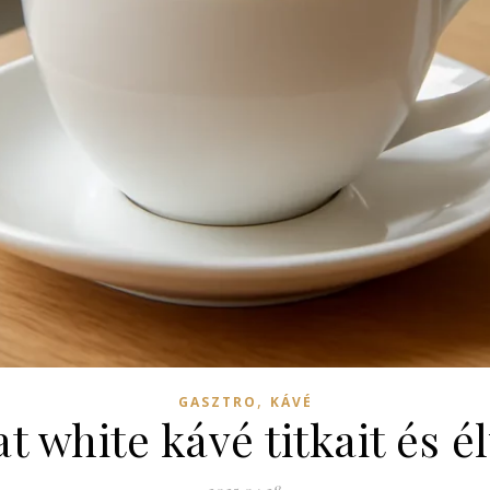
,
GASZTRO
KÁVÉ
at white kávé titkait és é