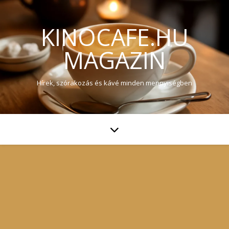
KINOCAFE.HU
MAGAZIN
Hírek, szórakozás és kávé minden mennyiségben