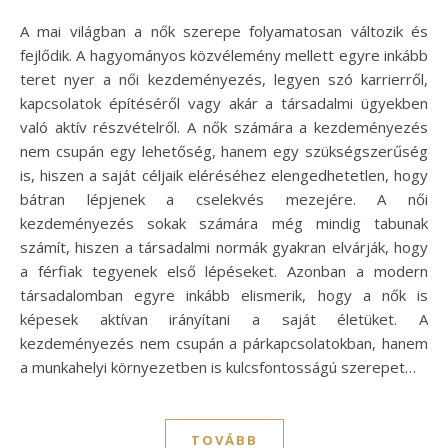
A mai világban a nők szerepe folyamatosan változik és
fejlődik. A hagyományos közvélemény mellett egyre inkább
teret nyer a női kezdeményezés, legyen szó karrierről,
kapcsolatok építéséről vagy akár a társadalmi ügyekben
való aktív részvételről. A nők számára a kezdeményezés
nem csupán egy lehetőség, hanem egy szükségszerűség
is, hiszen a saját céljaik eléréséhez elengedhetetlen, hogy
bátran lépjenek a cselekvés mezejére. A női
kezdeményezés sokak számára még mindig tabunak
számít, hiszen a társadalmi normák gyakran elvárják, hogy
a férfiak tegyenek első lépéseket. Azonban a modern
társadalomban egyre inkább elismerik, hogy a nők is
képesek aktívan irányítani a saját életüket. A
kezdeményezés nem csupán a párkapcsolatokban, hanem
a munkahelyi környezetben is kulcsfontosságú szerepet…
TOVÁBB