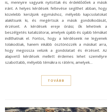
is, mennyire vagyunk nyitottak és érdeklődőek a másik
iránt. A helyes kérdések feltevése segíthet abban, hogy
közelebb kerüljünk egymáshoz, mélyebb kapcsolatokat
alakítsunk ki, és megértsük a másik gondolkodását,
érzéseit. A kérdések ereje óriási; ők lehetnek a
beszélgetés katalizátorai, amelyek újabb és újabb témákat
indíthatnak el. Fontos, hogy a kérdéseink ne legyenek
tolakodóak, hanem inkább ösztönözzék a másikat arra,
hogy megossza velünk a gondolatait és érzéseit. Az
alapvető kérdések mellett érdemes lehet személyre
szabottabb, mélyebb témákra is rátérni, amelyek…
TOVÁBB