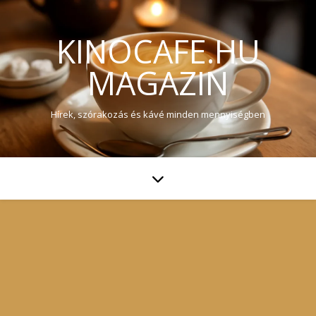
KINOCAFE.HU
MAGAZIN
Hírek, szórakozás és kávé minden mennyiségben