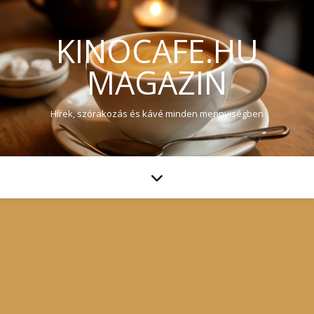
KINOCAFE.HU
MAGAZIN
Hírek, szórakozás és kávé minden mennyiségben