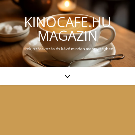
KINOCAFE.HU
MAGAZIN
Hírek, szórakozás és kávé minden mennyiségben