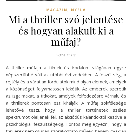
,
MAGAZIN
NYELV
Mi a thriller szó jelentése
és hogyan alakult ki a
műfaj?
2024.11.07.
A thriller műfaja a filmek és irodalom világában egyre
népszerűbbé vált az utóbbi évtizedekben. A feszültség, a
rejtély és a váratlan fordulatok mind olyan elemek, amelyek
a közönséget folyamatosan lekötik. Az emberek szeretik
az izgalmakat, a titkokat, amelyek felfedezésre várnak, és
a thrillerek pontosan ezt kínálják. A műfaj sokfélesége
lehetővé teszi, hogy a thriller történetek széles
spektrumot öleljenek fel, az akciódús kalandoktól kezdve a
pszichológiai feszültségekig. Fontos megjegyezni, hogy a
thrillerek nem csupán szórakoztató művek, hanem gyakran