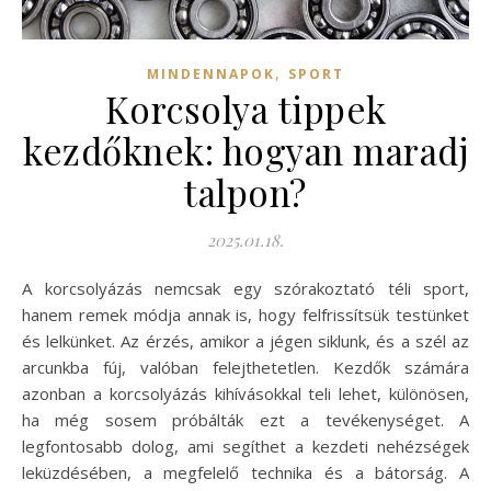
,
MINDENNAPOK
SPORT
Korcsolya tippek
kezdőknek: hogyan maradj
talpon?
2025.01.18.
A korcsolyázás nemcsak egy szórakoztató téli sport,
hanem remek módja annak is, hogy felfrissítsük testünket
és lelkünket. Az érzés, amikor a jégen siklunk, és a szél az
arcunkba fúj, valóban felejthetetlen. Kezdők számára
azonban a korcsolyázás kihívásokkal teli lehet, különösen,
ha még sosem próbálták ezt a tevékenységet. A
legfontosabb dolog, ami segíthet a kezdeti nehézségek
leküzdésében, a megfelelő technika és a bátorság. A