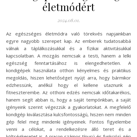
életmódért
2024.08.01.
Az egészséges életmódra való törekvés napjainkban
egyre nagyobb szerepet kap. Az emberek tudatosabbá
válnak a táplálkozásukkal és a fizikai aktivitásukkal
kapcsolatban. A mozgás nemcsak a testi, hanem a lelki
egészség fenntartásához is elengedhetetlen. A
kondigépek használata otthon kényelmes és praktikus
megoldás, hiszen lehetőséget nyújt arra, hogy bármikor
edzhessünk, anélkül hogy el kellene utaznunk a
fitneszterembe. Az otthoni edzés nemcsak időtakarékos,
hanem segít abban is, hogy a saját tempónkban, a saját
igényeink szerint végezzük a gyakorlatokat. A megfelelő
kondigép kiválasztása kulcsfontosságú, hiszen nem minden
gép felel meg mindenki igényeinek. Fontos figyelembe
venni a célokat, a rendelkezésre álló teret és a
költségkeretet is. A piacon számos típusú és funkciójú gép