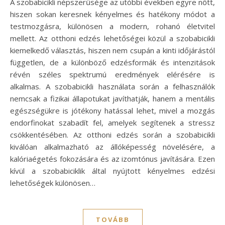
A szobabicikli népszerűsége az utóbbi években egyre nőtt,
hiszen sokan keresnek kényelmes és hatékony módot a
testmozgásra, különösen a modern, rohanó életvitel
mellett. Az otthoni edzés lehetőségei közül a szobabicikli
kiemelkedő választás, hiszen nem csupán a kinti időjárástól
független, de a különböző edzésformák és intenzitások
révén széles spektrumú eredmények elérésére is
alkalmas. A szobabicikli használata során a felhasználók
nemcsak a fizikai állapotukat javíthatják, hanem a mentális
egészségükre is jótékony hatással lehet, mivel a mozgás
endorfinokat szabadít fel, amelyek segítenek a stressz
csökkentésében. Az otthoni edzés során a szobabicikli
kiválóan alkalmazható az állóképesség növelésére, a
kalóriaégetés fokozására és az izomtónus javítására. Ezen
kívül a szobabiciklik által nyújtott kényelmes edzési
lehetőségek különösen…
TOVÁBB