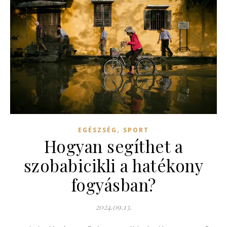
,
EGÉSZSÉG
SPORT
Hogyan segíthet a
szobabicikli a hatékony
fogyásban?
2024.09.13.