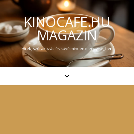
KINOCAFE.HU
MAGAZIN
Hírek, szórakozás és kávé minden mennyiségben