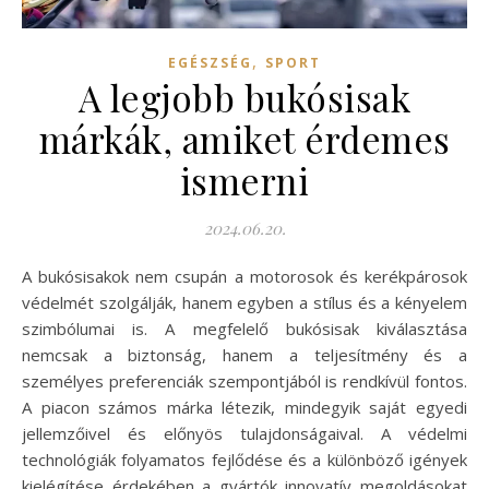
,
EGÉSZSÉG
SPORT
A legjobb bukósisak
márkák, amiket érdemes
ismerni
2024.06.20.
A bukósisakok nem csupán a motorosok és kerékpárosok
védelmét szolgálják, hanem egyben a stílus és a kényelem
szimbólumai is. A megfelelő bukósisak kiválasztása
nemcsak a biztonság, hanem a teljesítmény és a
személyes preferenciák szempontjából is rendkívül fontos.
A piacon számos márka létezik, mindegyik saját egyedi
jellemzőivel és előnyös tulajdonságaival. A védelmi
technológiák folyamatos fejlődése és a különböző igények
kielégítése érdekében a gyártók innovatív megoldásokat