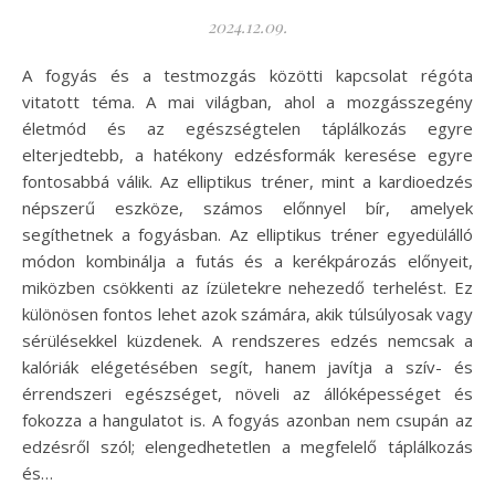
2024.12.09.
A fogyás és a testmozgás közötti kapcsolat régóta
vitatott téma. A mai világban, ahol a mozgásszegény
életmód és az egészségtelen táplálkozás egyre
elterjedtebb, a hatékony edzésformák keresése egyre
fontosabbá válik. Az elliptikus tréner, mint a kardioedzés
népszerű eszköze, számos előnnyel bír, amelyek
segíthetnek a fogyásban. Az elliptikus tréner egyedülálló
módon kombinálja a futás és a kerékpározás előnyeit,
miközben csökkenti az ízületekre nehezedő terhelést. Ez
különösen fontos lehet azok számára, akik túlsúlyosak vagy
sérülésekkel küzdenek. A rendszeres edzés nemcsak a
kalóriák elégetésében segít, hanem javítja a szív- és
érrendszeri egészséget, növeli az állóképességet és
fokozza a hangulatot is. A fogyás azonban nem csupán az
edzésről szól; elengedhetetlen a megfelelő táplálkozás
és…