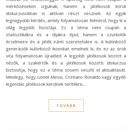
mérkőzéseken izgulnak, hanem a játékosok körüli
diskurzusokban is aktívan részt vesznek. Az egyik
legnagyobb kérdés, amely folyamatosan felmerül, hogy ki a
világ legjobb focistája. Ez a téma nem csupán a
statisztikákra és a díjakra épül, hanem a szurkolók
érzelmeire és a játék iránti szeretetükre is. A különböző
generációk különböző ikonokat emelnek ki, és ez az örök
vita folyamatosan újraéled. A legjobb játékosok között a
nézők, a szakértők és a játékosok közötti diskurzus
biztosítja, hogy ez a téma sosem veszíti el aktualitását.
Mindegy, hogy Lionel Messi, Cristiano Ronaldo vagy egyéb
legendás játékosok kerülnek terítékre,…
TOVÁBB