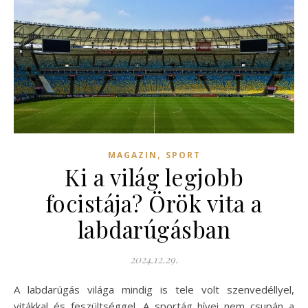
,
MAGAZIN
SPORT
Ki a világ legjobb
focistája? Örök vita a
labdarúgásban
2024.12.29.
A labdarúgás világa mindig is tele volt szenvedéllyel,
vitákkal és feszültséggel. A sportág hívei nem csupán a