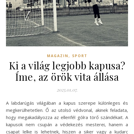
,
MAGAZIN
SPORT
Ki a világ legjobb kapusa?
Íme, az örök vita állása
2025.01.07.
A labdarúgás világában a kapus szerepe különleges és
megkerülhetetlen. Ő az utolsó védvonal, akinek feladata,
hogy megakadályozza az ellenfél gólra törő szándékait. A
kapusok nem csupán a védekezés mesterei, hanem a
csapat lelke is lehetnek, hiszen a siker vagy a kudarc