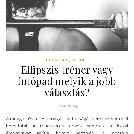
,
EGÉSZSÉG
SPORT
Ellipszis tréner vagy
futópad melyik a jobb
választás?
2024.06.04.
A mozgás és a testmozgás fontosságát senkinek sem kell
bemutatni. A rendszeres edzés nemcsak a fizikai
állapotunkat javítja, hanem hozzájárul a mentális