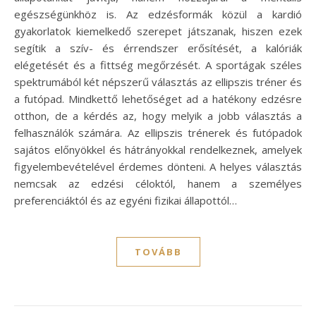
egészségünkhöz is. Az edzésformák közül a kardió
gyakorlatok kiemelkedő szerepet játszanak, hiszen ezek
segítik a szív- és érrendszer erősítését, a kalóriák
elégetését és a fittség megőrzését. A sportágak széles
spektrumából két népszerű választás az ellipszis tréner és
a futópad. Mindkettő lehetőséget ad a hatékony edzésre
otthon, de a kérdés az, hogy melyik a jobb választás a
felhasználók számára. Az ellipszis trénerek és futópadok
sajátos előnyökkel és hátrányokkal rendelkeznek, amelyek
figyelembevételével érdemes dönteni. A helyes választás
nemcsak az edzési céloktól, hanem a személyes
preferenciáktól és az egyéni fizikai állapottól…
TOVÁBB