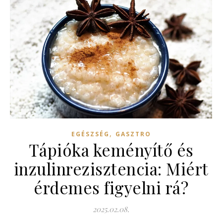
,
EGÉSZSÉG
GASZTRO
Tápióka keményítő és
inzulinrezisztencia: Miért
érdemes figyelni rá?
2025.02.08.