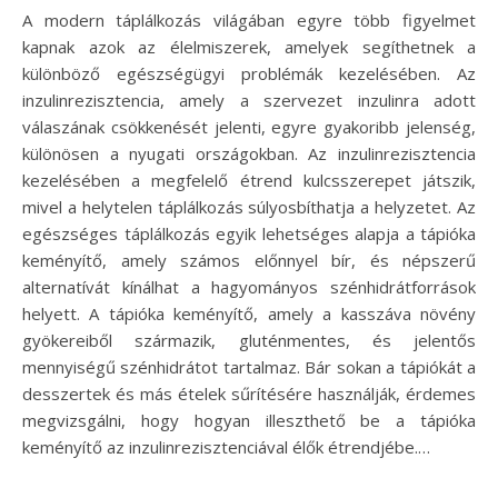
A modern táplálkozás világában egyre több figyelmet
kapnak azok az élelmiszerek, amelyek segíthetnek a
különböző egészségügyi problémák kezelésében. Az
inzulinrezisztencia, amely a szervezet inzulinra adott
válaszának csökkenését jelenti, egyre gyakoribb jelenség,
különösen a nyugati országokban. Az inzulinrezisztencia
kezelésében a megfelelő étrend kulcsszerepet játszik,
mivel a helytelen táplálkozás súlyosbíthatja a helyzetet. Az
egészséges táplálkozás egyik lehetséges alapja a tápióka
keményítő, amely számos előnnyel bír, és népszerű
alternatívát kínálhat a hagyományos szénhidrátforrások
helyett. A tápióka keményítő, amely a kasszáva növény
gyökereiből származik, gluténmentes, és jelentős
mennyiségű szénhidrátot tartalmaz. Bár sokan a tápiókát a
desszertek és más ételek sűrítésére használják, érdemes
megvizsgálni, hogy hogyan illeszthető be a tápióka
keményítő az inzulinrezisztenciával élők étrendjébe.…