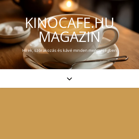
KINOCAFE.HU
MAGAZIN
Hírek, szórakozás és kávé minden mennyiségben