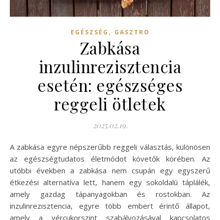
,
EGÉSZSÉG
GASZTRO
Zabkása
inzulinrezisztencia
esetén: egészséges
reggeli ötletek
2025.02.19.
A zabkása egyre népszerűbb reggeli választás, különösen
az egészségtudatos életmódot követők körében. Az
utóbbi években a zabkása nem csupán egy egyszerű
étkezési alternatíva lett, hanem egy sokoldalú táplálék,
amely gazdag tápanyagokban és rostokban. Az
inzulinrezisztencia, egyre több embert érintő állapot,
amely a vércukorszint szabályozásával kapcsolatos