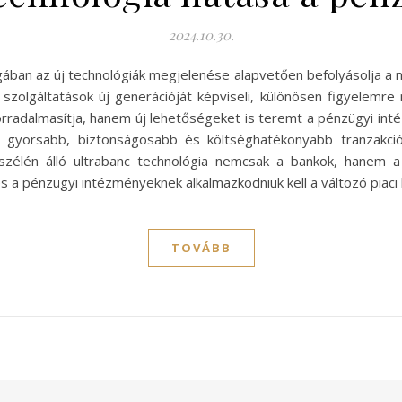
2024.10.30.
gában az új technológiák megjelenése alapvetően befolyásolja a 
ki szolgáltatások új generációját képviseli, különösen figyelemr
rradalmasítja, hanem új lehetőségeket is teremt a pénzügyi int
 gyorsabb, biztonságosabb és költséghatékonyabb tranzakció
ó szélén álló ultrabanc technológia nemcsak a bankok, hanem 
s a pénzügyi intézményeknek alkalmazkodniuk kell a változó piac
TOVÁBB