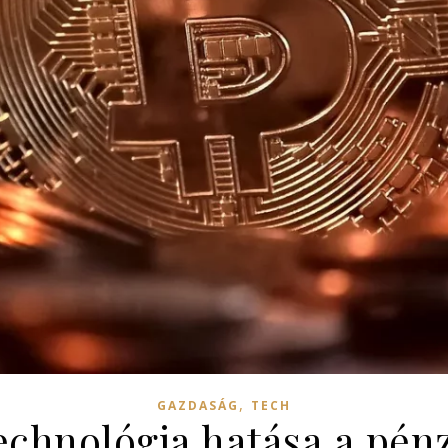
,
GAZDASÁG
TECH
echnológia hatása a pén