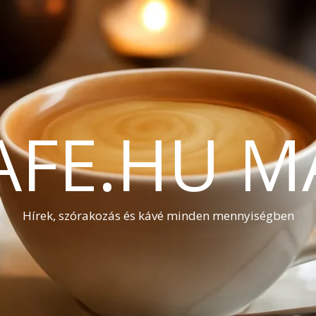
AFE.HU M
Hírek, szórakozás és kávé minden mennyiségben